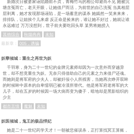
新婚次日被婆家诬陷婚前不贞，青梅竹马的相公却避而不见 她被沉
塘含冤而亡，老天开眼，让她借尸而活，为前世的自己洗冤 当真相层
层剥离，她才发现那场诬陷，是一场蓄意的谋杀 她嫣然一笑来来来，
排排队，让姐挨个儿来虐 反正命是捡来的，谁让她不好过，她就让谁
永远难过 万万没想到，世子前夫要吃回头草 某男将她捞入
其他综合
秋烟冉冉
未知
最新章：
005，诱骗
妖孽倾城：重生之再世为妖
千羽寒，身为二十一世纪的金牌元素师却因为一次意外而穿越异
世，却不想竟重生为妖。无奈只得借助自己的元素之力来借尸还魂。
而她则是将军府的少夫人，却被奸佞小人所残害，当她再次睁开双眸
的时候眸中原本的自卑懦弱已被冷漠所替代。他是将军府老将军的大
儿子，却在五岁的时候因一场大病而变为傻子，暗地却是黑影组织的
少主
都市言情
魔魅
未知
妖医倾城，鬼王的极品悍妃
她是二十一世纪药学天才！一朝被悲催误杀，正打算找冥王算账，