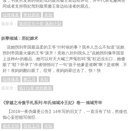
读，书友所发表的萌妃驾到腹黑傻王靠边站评论，并不代表笔趣阁赞
同或者支持萌妃驾到腹黑傻王靠边站读者的观点。
仙侠修真
青丝易老
未知
最新章：
第四百九十章 逃跑计划
妖孽倾城：邪妃媚术
说她拐到帝国最温柔的王爷“什时候的事？我本人怎么不知道”说她
拐到帝国最火爆的王爷“滚开！竟敢八卦到我头上”说她拐到像帝国皇
上这种A+的极品…她可以对天大喊三声冤枉吗“冤”枉还没出口，她傻
眼了“耶？怀孕了”作者悄悄问了一句“孩子他爹是谁啊”啊？是谁啊…不
好！准妈妈翻白眼了。哎呀，准妈妈晕过去了。快！快
仙侠修真
舞乙月
未知
最新章：
第171章 绝色舞杀
《穿越之冷傲手札系列:年氏倾城冷王妃》卷一 倾城芳华
【2018一夜伪爆更公告】14年写的旧文了，一直没有了结，然後也
痴心妄想能写很巨.
都市言情
莲殁玉河
未知