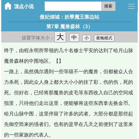
搜索
傲妃倾城：妖孽魔王靠边站
第7章 魔兽森林（3）
大
中
设置字体大小：
小
夜晚模式
终于，由程永明所带领的几十名修士平安的达到了哈月山脉
魔兽森林的中围地区。【】
一路上，虽然偶尔遇到一些等级不一的魔兽，但都被众人合
力杀死，因此众人身上都大大小小的挂了彩，伤的伤，死的
死。但好在，已经将那魔兽的皮毛等东西收入自己的空间戒
指里，只待他们走出这里，便能够将这些东西拿去换金币。
哈月山脉中围，这里停留了许多的武者。大部分都是那些起
先御空而来的强者们。也有的是早在几天之前便到了这里来
的一些家族的代表人。