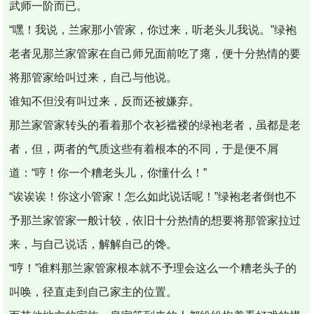
武师一阶而已。
“嘿！我说，兰家那小管家，你过来，听老头儿我说。”绿袍
老者见那兰家管家在自己师兄面前吃了瘪，便十分热情的要
将那管家给叫过来，自己与他说。
谁知不但没有叫过来，反而还被嫌弃。
那兰家管家转头的看着那个衣衫褴褛的绿袍老者，虽都是老
者，但，两者的气质这些有着根本的不同，于是便不屑
道：“哼！你一个糟老头儿，你懂什么！”
“诶诶诶！你这小管家！怎么如此说话呢！”绿袍老者倒也不
予那兰家管家一般计较，依旧十分热情的想要将那管家拉过
来，与自己说话，解解自己的馋。
“哼！”谁料那兰家管家根本就不予理会这么一个糟老头子的
叫唤，径直走到自己家主的位置。