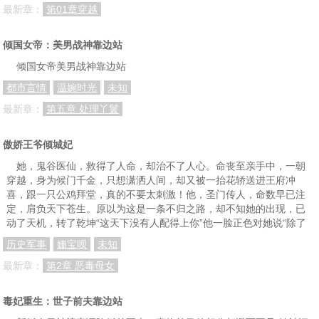
最新章：
第01章穿越
倾国女帝：美男战神靠边站
倾国女帝美男战神靠边站
都市言情
温婉时光
未知
最新章：
第五章 处理丫鬟
傲娇王爷倾城妃
她，鬼谷医仙，救得了人命，却治不了人心。命丧至亲手中，一朝
穿越，身为候门千金，只想潇洒人间，却又被一抬花轿送进王府冲
喜，跟一只公鸡拜堂，真的不要太刺激！他，圣门传人，命数早已注
定，肩负天下苍生。原以为这是一条不归之路，却不知她的出现，已
动了天机，转了乾坤“这天下没有人配得上你”他一脸正色对她说“除了
历史军事
姗宝呗
未知
最新章：
第2章 恶毒母女
毒妃重生：世子前夫靠边站