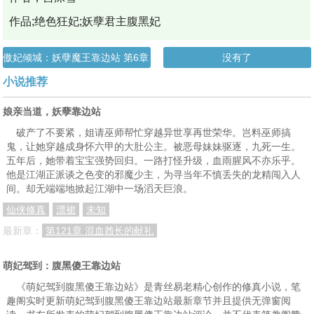
作品;绝色狂妃;妖孽君主腹黑妃
傲妃倾城：妖孽魔王靠边站 第6章 魔兽森林（2）
没有了
小说推荐
娘亲当道，妖孽靠边站
破产了不要紧，姐请巫师帮忙穿越异世享再世荣华。岂料巫师搞
鬼，让她穿越成身怀六甲的大肚公主。被恶母妹妹驱逐，九死一生。
五年后，她带着宝宝强势回归。一路打怪升级，血雨腥风不亦乐乎。
他是江湖正派谈之色变的邪魔少主，为寻当年不慎丢失的龙精闯入人
间。却无端端地掀起江湖中一场滔天巨浪。
仙侠修真
漂裙
未知
最新章：
第121章 混血酋长的献礼
萌妃驾到：腹黑傻王靠边站
《萌妃驾到腹黑傻王靠边站》是青丝易老精心创作的修真小说，笔
趣阁实时更新萌妃驾到腹黑傻王靠边站最新章节并且提供无弹窗阅