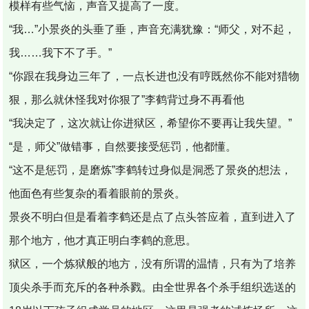
模样有些气恼，声音又提高了一度。
“我…”小景炎的头垂了垂，声音充满犹豫：“师父，对不起，
我……我下不了手。”
“你跟在我身边三年了，一点长进也没有哼既然你不能对猎物
狠，那么就休怪我对你狠了”李鹤背过身不再看他
“我决定了，这次就让你进狱区，希望你不要再让我失望。”
“是，师父”做错事，自然要接受惩罚，他都懂。
“这不是惩罚，是磨炼”李鹤转过身似是洞悉了景炎的想法，
他面色有些复杂的看着眼前的景炎。
景炎不明白但是看着李鹤还是点了点头答应着，直到进入了
那个地方，他才真正明白李鹤的意思。
狱区，一个炼狱般的地方，没有所谓的温情，只有为了培养
顶尖杀手而充斥的各种杀戮。由全世界各个杀手组织选送的