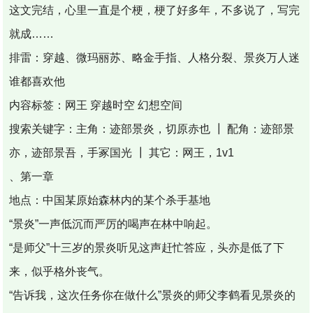
这文完结，心里一直是个梗，梗了好多年，不多说了，写完
就成……
排雷：穿越、微玛丽苏、略金手指、人格分裂、景炎万人迷
谁都喜欢他
内容标签：网王 穿越时空 幻想空间
搜索关键字：主角：迹部景炎，切原赤也 ┃ 配角：迹部景
亦，迹部景吾，手冢国光 ┃ 其它：网王，1v1
、第一章
地点：中国某原始森林内的某个杀手基地
“景炎”一声低沉而严厉的喝声在林中响起。
“是师父”十三岁的景炎听见这声赶忙答应，头亦是低了下
来，似乎格外丧气。
“告诉我，这次任务你在做什么”景炎的师父李鹤看见景炎的