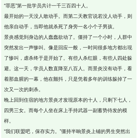
“罪恶”第一批学员共计一千三百四十人。
最开始的一天没人敢动手。而第二天教官说若没人动手，则
他亲自动手，当即他就杀死了身旁一名小个子男孩。
景炎感觉到身边的人蠢蠢欲动了。僵持了一个小时，人群中
突然发出一声惨叫。像是回应一般，一时间很多地方都出现
了惨叫，虐杀终于是开始了。有些人杀红眼，有些人四处躲
避。这一天，学员人数直降至八百人。而景炎没有动手，看
着那血腥的一幕，他在颤抖，只是凭着多年的训练躲掉了一
次又一次的刺杀。
晚上回到住宿的地方景炎才发现原本的十人，只剩下七人，
四男三女。而每个人坐在床上手持武器一副蓄势待发的模
样。
“我们联盟吧，保存实力。”僵持半晌景炎上铺的男生突然出