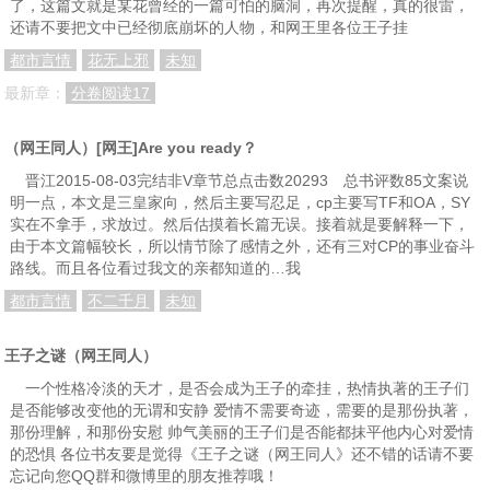
了，这篇文就是某花曾经的一篇可怕的脑洞，再次提醒，真的很雷，
还请不要把文中已经彻底崩坏的人物，和网王里各位王子挂
都市言情
花无上邪
未知
最新章：
分卷阅读17
（网王同人）[网王]Are you ready？
晋江2015-08-03完结非V章节总点击数20293 总书评数85文案说
明一点，本文是三皇家向，然后主要写忍足，cp主要写TF和OA，SY
实在不拿手，求放过。然后估摸着长篇无误。接着就是要解释一下，
由于本文篇幅较长，所以情节除了感情之外，还有三对CP的事业奋斗
路线。而且各位看过我文的亲都知道的…我
都市言情
不二千月
未知
王子之谜（网王同人）
一个性格冷淡的天才，是否会成为王子的牵挂，热情执著的王子们
是否能够改变他的无谓和安静 爱情不需要奇迹，需要的是那份执著，
那份理解，和那份安慰 帅气美丽的王子们是否能都抹平他内心对爱情
的恐惧 各位书友要是觉得《王子之谜（网王同人》还不错的话请不要
忘记向您QQ群和微博里的朋友推荐哦！