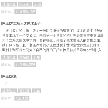
其他综合
kinsalin
未知
最新章：
分节阅读_50
[网王]末世狂人之网球王子
正（装）经（逼）版：一场阴差阳错的绑架案让原本两条平行线的
世界出现了一个交叉点。来自另一个世界的稻叶鸣央带着重重谜团成
为了立海大附属中学的一名转校生，开始了他末世狂人的异世之旅。
抽）风（髓）版：老谋深算的小狐狸逃脱末世时空世界意志的抹杀，
顺利来到平行空间为了自己的目的开始狂撩男神并且最终get到扑入
其他综合
菜袅白
未知
最新章：
分卷阅读206
[网王]凉景
/
其他综合
至仲夏
未知
最新章：
4第 3 章