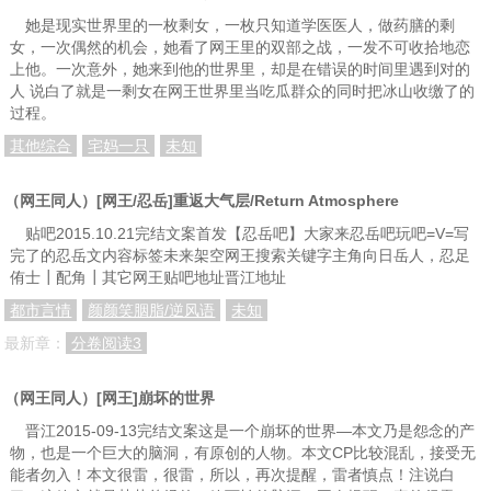
她是现实世界里的一枚剩女，一枚只知道学医医人，做药膳的剩
女，一次偶然的机会，她看了网王里的双部之战，一发不可收拾地恋
上他。一次意外，她来到他的世界里，却是在错误的时间里遇到对的
人 说白了就是一剩女在网王世界里当吃瓜群众的同时把冰山收缴了的
过程。
其他综合
宅妈一只
未知
（网王同人）[网王/忍岳]重返大气层/Return Atmosphere
贴吧2015.10.21完结文案首发【忍岳吧】大家来忍岳吧玩吧=V=写
完了的忍岳文内容标签未来架空网王搜索关键字主角向日岳人，忍足
侑士┃配角┃其它网王贴吧地址晋江地址
都市言情
颜颜笑胭脂/逆风语
未知
最新章：
分卷阅读3
（网王同人）[网王]崩坏的世界
晋江2015-09-13完结文案这是一个崩坏的世界—本文乃是怨念的产
物，也是一个巨大的脑洞，有原创的人物。本文CP比较混乱，接受无
能者勿入！本文很雷，很雷，所以，再次提醒，雷者慎点！注说白