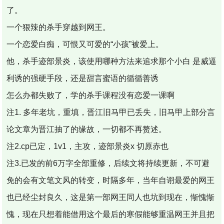
了。
一个狠辣的杀手穿越到网王。
一个恋爱白痴，可恨又可爱的“小孩”被爱上。
他，杀手迹部景炎，该使用哪种方法来追求那个小白 是威逼
利诱的强硬手段，还是甜言蜜语的循循善诱
怎么办都失败了，学的杀手课程没有恋爱一课啊
注1. 多年老坑，重填，晋江旧马甲已丢失，旧马甲上部分言
论文章为晋江抽了的缘故，一切都不再赘述。
注2.cp已定，1v1，主攻，迹部景炎x 切原赤也
注3.已发的前6万字全部重修，后续文将持续更新，不可避
免的会有文笔文风的转变，时隔多年，当年自诩最爱的网王
也已经尘封良久，这是第一部网王同人也坑到现在，惭愧惭
愧，现在只想着能借用这个最后的寒假能够重温网王并且把