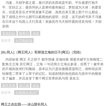
冯逢，天朝学霸之霸，最讨厌的东西就是牛奶。平生最爱打抱不
平、匡扶正义；最崇拜的人是奥特曼和杨过，梦想成为大侠；热爱音
乐，但是其音乐才华简直惨不忍睹…虽然后来又遇上那个什么都会，
除了成绩之外什么都可以藐视他的迹部…但是，这不妨碍书呆子冯逢
在日本这个岛国上大行其道！发扬其作为天朝学霸的优良传统！天朝
呆萌
其他综合
顾青词
未知
最新章：
分节阅读36
[BL同人]（网王同人）军师混立海的日子(网王)（完结）
内容标签 网王 天之骄子 都市情缘 灵魂转换 搜索关键字主角柳莲二
配角主立海 其它网王，立海 一句话简介立海众参谋，你黑了！被学弟
的不规则发球打到脑袋，原本以为只是轻微脑震荡而已，谁料得反而
给柳莲二带来了上辈子的记忆。知道剧情的他也因此与原作中的柳发
生了偏差，并且改变了整个网王世界的风与雨 喜欢立
都市言情
沥江城
未知
最新章：
分卷阅分读157
网王之勿忘我——冰山部长同人