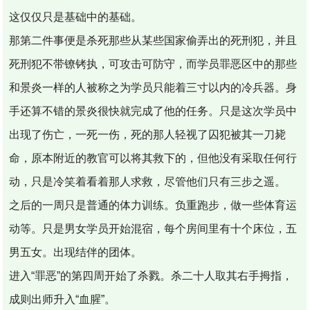
这仅仅只是基础中的基础。
那第二件事便是杀死那些从某些国家偷弄出的死刑犯，并且
死刑犯不带镣铐执，可攻击可防守，而学员罪恶区中的那些
和景炎一样的人被称之为学员只能着三寸以内的冷兵器。身
手还算不错的景炎很快就完成了他的任务。只是这次学员中
出现了伤亡，一死一伤，死的那人轻视了囚犯被其一刀毙
命，原本附近的教官可以将其救下的，但他没有采取任何行
动，只是冷笑着看着那人求救，尽管他们只有三步之遥。
之后的一周只是普通的体力训练。负重跑步，做一些体育运
动等。只是男女学员开始混宿，每个房间里有十个床位，五
男五女。出现结伴的团体。
进入“罪恶”的第四周开始了杀戮。杀二十人取其右手拇指，
成则出师升入“血腥”。