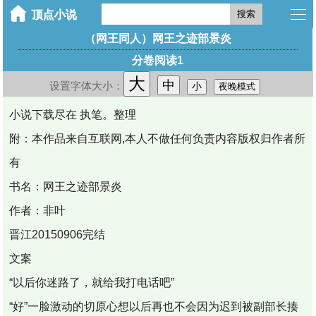
搜索
（网王同人）网王之迹部景炎
分卷阅读1
大
中
设置字体大小：
小
夜晚模式
小说下载尽在 执笔。整理
附：本作品来自互联网,本人不做任何负责内容版权归作者所
有
书名：网王之迹部景炎
作者：非叶
晋江20150906完结
文案
“以后你迷路了，就给我打电话吧”
“好”一脸激动的切原心想以后再也不会因为迟到被副部长揍