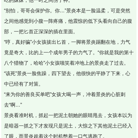
吃的妹妹，他一时之间愣了神。
“别怕，哥哥会保护你。你…”景炎本是一脸温柔，可是突然
之间他感觉到小腹一阵疼痛，他震惊的低下头看向自己的腹
部，一把匕首正深深的插在里面。
“哼，真好骗”小女孩拔出匕首，一脚将景炎踢翻在地，力气
竟是奇大，比的上一个成年男子的力气了。“你就是我的第十
八个猎物了，哈哈”小女孩嗤笑着冲地上的景炎走了过去。
“该死”景炎一脸焦躁，四下望去，他很快的平静了下来，心
中已经有了对策。
“来为你的善良买单吧”女孩大喝一声，冲着景炎的心脏刺
去“啊…”
景炎看准时机，抓起一把泥土朝她的眼睛甩去，女孩本以为
是暗器一抓之下才发现只是泥土，大惊之下其他泥土已经入
了眼，而景炎趁着这个时机憋着一口气逃跑了。