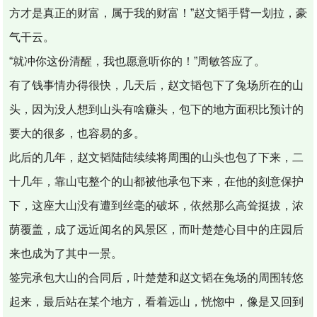
方才是真正的财富，属于我的财富！”赵文韬手臂一划拉，豪
气干云。
“就冲你这份清醒，我也愿意听你的！”周敏答应了。
有了钱事情办得很快，几天后，赵文韬包下了兔场所在的山
头，因为没人想到山头有啥赚头，包下的地方面积比预计的
要大的很多，也容易的多。
此后的几年，赵文韬陆陆续续将周围的山头也包了下来，二
十几年，靠山屯整个的山都被他承包下来，在他的刻意保护
下，这座大山没有遭到丝毫的破坏，依然那么高耸挺拔，浓
荫覆盖，成了远近闻名的风景区，而叶楚楚心目中的庄园后
来也成为了其中一景。
签完承包大山的合同后，叶楚楚和赵文韬在兔场的周围转悠
起来，最后站在某个地方，看着远山，恍惚中，像是又回到