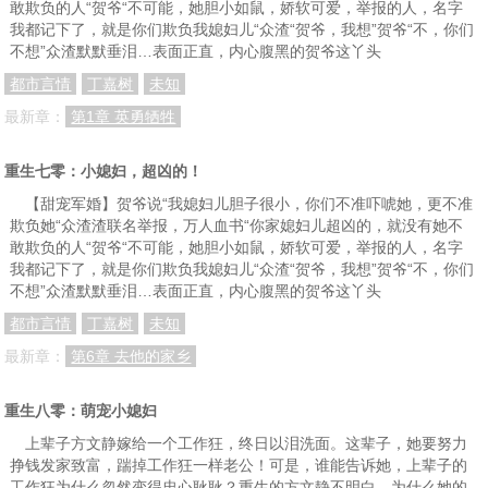
敢欺负的人“贺爷“不可能，她胆小如鼠，娇软可爱，举报的人，名字
我都记下了，就是你们欺负我媳妇儿“众渣“贺爷，我想”贺爷“不，你们
不想”众渣默默垂泪…表面正直，内心腹黑的贺爷这丫头
都市言情
丁嘉树
未知
最新章：
第1章 英勇牺牲
重生七零：小媳妇，超凶的！
【甜宠军婚】贺爷说“我媳妇儿胆子很小，你们不准吓唬她，更不准
欺负她“众渣渣联名举报，万人血书“你家媳妇儿超凶的，就没有她不
敢欺负的人“贺爷“不可能，她胆小如鼠，娇软可爱，举报的人，名字
我都记下了，就是你们欺负我媳妇儿“众渣“贺爷，我想”贺爷“不，你们
不想”众渣默默垂泪…表面正直，内心腹黑的贺爷这丫头
都市言情
丁嘉树
未知
最新章：
第6章 去他的家乡
重生八零：萌宠小媳妇
上辈子方文静嫁给一个工作狂，终日以泪洗面。这辈子，她要努力
挣钱发家致富，踹掉工作狂一样老公！可是，谁能告诉她，上辈子的
工作狂为什么忽然变得忠心耿耿？重生的方文静不明白，为什么她的