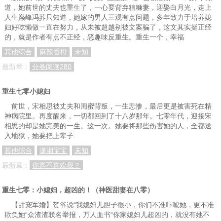
道，她前世的丈夫也重生了，一心要背弃糟糠妻，迎娶白月光，走上
人生巅峰冯荞只知道，她嫁的男人三观有点问题，多年致力于培养媳
妇好吃懒做一直在努力，从未被超越别被文案骗了，这文其实挺正经
的，就是作者有点不正经，恶趣味反重生。重生一个，幸福
其他综合
麻辣香橙
未知
最新章：
分卷阅读280
重生七零小媳妇
前世，宋相思被丈夫和闺蜜背叛，一生悲惨，最后更是被害死在精
神病院里。再度醒来，一切都回到了十八岁那年。七零年代，迎接宋
相思的却是她完美的一生。这一次。她要将那些伤害她的人，全都送
入地狱，她要把上辈子.
其他综合
潇湘宝宝
未知
最新章：
你喜不喜欢我？
重生七零：小媳妇，超凶的！（神医甜妻在八零）
【甜宠军婚】贺爷说“我媳妇儿胆子很小，你们不准吓唬她，更不准
欺负她“众渣渣联名举报，万人血书“你家媳妇儿超凶的，就没有她不