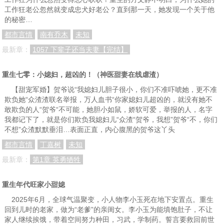
工作狂老公忽然就变成忠犬好老公？直到那一天，她发现一个关于他
的秘密…
都市言情
南有乔木
未知
最新章：
1057 下辈子还当夫妻【完结】
重生七零：小媳妇，超凶的！（神医甜妻在线虐渣）
【甜宠军婚】贺爷说“我媳妇儿胆子很小，你们不准吓唬她，更不准
欺负她“众渣渣联名举报，万人血书“你家媳妇儿超凶的，就没有她不
敢欺负的人“贺爷“不可能，她胆小如鼠，娇软可爱，举报的人，名字
我都记下了，就是你们欺负我媳妇儿“众渣“贺爷，我想”贺爷“不，你们
不想”众渣默默垂泪…表面正直，内心腹黑的贺爷这丫头
都市言情
丁嘉树
未知
最新章：
第1章 英勇牺牲
重生年代旺家小甜媳
2025年6月，全球气温聚变，小人物李小玉死在地下安置点。重生
回到儿时的老家，做为“老爹”的亲闺女。李小玉为能填饱肚子，不让
家人继续挨饿，带着空间努力种田，习武，学制药。誓言要救回前世