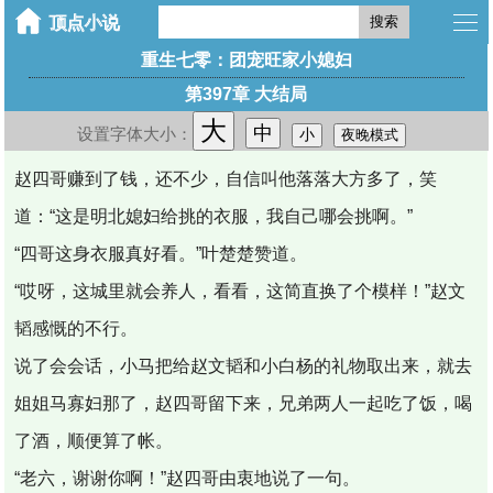
搜索
重生七零：团宠旺家小媳妇
第397章 大结局
大
中
设置字体大小：
小
夜晚模式
赵四哥赚到了钱，还不少，自信叫他落落大方多了，笑
道：“这是明北媳妇给挑的衣服，我自己哪会挑啊。”
“四哥这身衣服真好看。”叶楚楚赞道。
“哎呀，这城里就会养人，看看，这简直换了个模样！”赵文
韬感慨的不行。
说了会会话，小马把给赵文韬和小白杨的礼物取出来，就去
姐姐马寡妇那了，赵四哥留下来，兄弟两人一起吃了饭，喝
了酒，顺便算了帐。
“老六，谢谢你啊！”赵四哥由衷地说了一句。