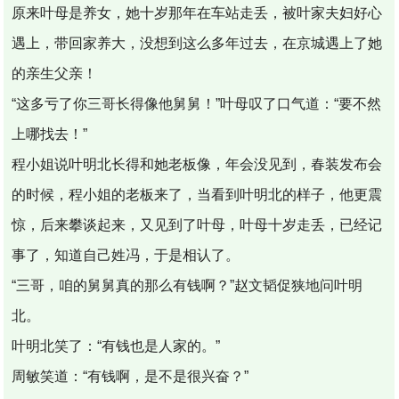
原来叶母是养女，她十岁那年在车站走丢，被叶家夫妇好心
遇上，带回家养大，没想到这么多年过去，在京城遇上了她
的亲生父亲！
“这多亏了你三哥长得像他舅舅！”叶母叹了口气道：“要不然
上哪找去！”
程小姐说叶明北长得和她老板像，年会没见到，春装发布会
的时候，程小姐的老板来了，当看到叶明北的样子，他更震
惊，后来攀谈起来，又见到了叶母，叶母十岁走丢，已经记
事了，知道自己姓冯，于是相认了。
“三哥，咱的舅舅真的那么有钱啊？”赵文韬促狭地问叶明
北。
叶明北笑了：“有钱也是人家的。”
周敏笑道：“有钱啊，是不是很兴奋？”