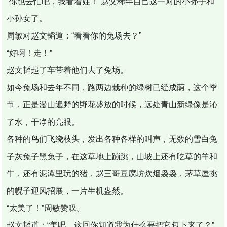
“你也去忙吧，我看着娃！”赵父稀罕自己这一对的小孙子和
小孙女了。
周敏对赵文韬道：“看看你的兔场去？”
“好啊！走！”
赵文韬起了车带着他们去了兔场。
如今兔场和去年不同，路两边栽种的绿树已经成荫，这个季
节，正是漫山遍野的野花盛放的时候，远处青山新绿像是沁
了水，干净的亮眼。
各种的鸟们飞绕枝头，发出各种各样的叫声，无数的雪白兔
子灰兔子黑兔子，在这草地上蹦跳，山坡上还有吃草的羊和
牛，还有泥潭里玩的猪，赵三哥豆腐坊炊烟袅袅，茅草屋挑
的幌子迎风招展，一片生机盎然。
“太美了！”周敏赞叹。
赵文韬道：“美吧，这回你知道我为什么要把它包下来了？”