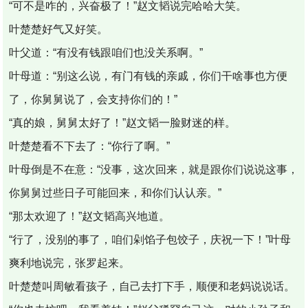
“可不是咋的，兴奋极了！”赵文韬说完哈哈大笑。
叶楚楚好气又好笑。
叶父道：“有没有钱跟咱们也没关系啊。”
叶母道：“别这么说，有门有钱的亲戚，你们干啥事也方便
了，你舅舅说了，会支持你们的！”
“真的娘，舅舅太好了！”赵文韬一脸财迷的样。
叶楚楚看不下去了：“你行了啊。”
叶母倒是不在意：“没事，这次回来，就是跟你们说说这事，
你舅舅过些日子可能回来，和你们认认亲。”
“那太欢迎了！”赵文韬高兴地道。
“行了，没别的事了，咱们剁馅子包饺子，庆祝一下！”叶母
爽利地说完，张罗起来。
叶楚楚叫周敏看孩子，自己去打下手，顺便和老妈说说话。