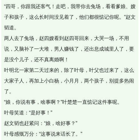
“四哥，你跟我还客气！走吧，我带你去兔场，看看爹娘、嫂
子和孩子，这么长时间没见着了，他们都很惦记你呢。”赵文
韬道。
两人去了兔场，赵四嫂看到赵四哥回来，大哭一场，不用
说，又脑补了一大堆，男人赚钱了，还出息成城里人了，要
是没个儿子，还不真离婚啊！
叶明北一家第二天过来的，除了叶母，叶父也过来了，这么
大家子人，再加上小白杨，小月月，两个孩子，别提多热闹
了。
“娘，你说有事，啥事啊？”叶楚楚一直惦记这件事呢。
叶母笑道：“是好事！”
赵文韬也赶紧问：“娘，啥好事？”
叶母感慨万分：“这事说来话长了。”