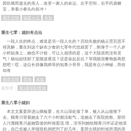
因饥饿而逝去的亲人，改变一家人的命运。左手空间，右手药鼎糖
宝，举着小拳头向前冲！
都市言情
锅盖小玉
未知
重生七零：媳妇有点仙
一段人生的终点，难道是另一段人生的？历劫失败的杨云霓百思不
得其解，重生到这个缺衣少食的七零年代也就罢了，附身于一个八岁
小村姑身上，她也不计较，可让人崩溃的是，这个大陆居然没有灵
气！杨仙姑忧郁了是随波逐流？还是奋起反抗？等我能混餐饱饭再想
想吧！哎，这位长得像我师哥的知青小哥哥，我是有点小神秘，而你
却有
都市言情
墨海
未知
最新章：
第1章初到贵地
重生八零小媳妇
本文文案姜辞进山摘板栗，在大山深处落了单，被人从山坡推下
去。顾青川背着她走了六个小时都没歇气，送她去了医院抢救。那些
人污蔑顾青川趁她昏迷的时候耍流.氓，没等到她给顾青川作证还他清
白，自己也被人举报投机倒把判了好几年。姜辞出狱的时候所谓的亲