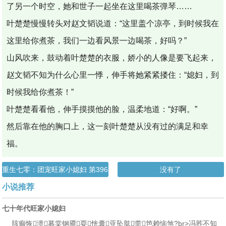
了另一个时空，她和世子一起坐在这里喝茶弹琴……
叶楚楚慢慢转头对赵文韬说道：“这里盖个凉亭，到时候我在
这里给你煮茶，我们一边看风景一边喝茶，好吗？”
山风吹来，鼓动着叶楚楚的衣服，娇小的人像是要飞起来，
赵文韬不知为什么心里一悸，伸手将她紧紧搂住：“媳妇，到
时候我给你煮茶！”
叶楚楚看看他，伸手摸摸他的脸，温柔地道：“好啊。”
然后靠在他的胸口上，这一刻叶楚楚从没有过的满足和幸
福。
重生七零：团宠旺家小媳妇 第396章 衣锦还乡
没有了
小说推荐
七十年代旺家小媳妇
胲癫恢溃募棠钢厣耍恍囊亚坠肱薷笆赖恼煞?br>冯荞不知