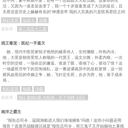
然不同，爹不疼娘不爱，还有一个恶姐姐天天欺负她。这要命的生
活，又因为一道圣旨改变了，我一个十岁孩童竟成了大汉的皇后，且
夫君还是历史上赫赫有名的“神通皇帝 我的入宫真的只是联系君臣之间
科幻灵异
仙后七
连载
最新章：
第二百五十二章
残王毒宠：医妃一手遮天
她，现代中医世家惊才艳绝的嫡系传人，生性懒散，外热内冷。
他，大景皇朝倍受世人称颂的一代贤王，温文尔雅，外柔内狠。一次
时空的交错，一场命定的邂逅。谁迷了眼，谁倾了心，谁动了情？这
一场盛世浮华下的宫闱倾轧，这一番波谲诡异中的皇权更替，这一段
腥风血雨后的夺嫡之争，她，飞针定生死，步步为营，他，落子成杀
局，
科幻灵异
锦凰
连载
最新章：
961.第961章 大结局，天下为聘【完】
南洋之霸主
“报告总司令，寇国渔船进入我们海域捕鱼“玛德！这些小问题还用
报告？直接开战舰撞沉就是“报告总司令，荷兰鬼子又开始煽动土著残