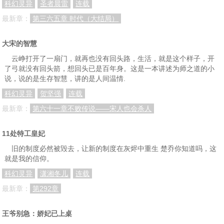
科幻灵异
圣者晨雷
连载
最新章：
第三六五章 时代（大结局）
大宋的智慧
云峥打开了一扇门，就再也没有回头路，生活，就是这个样子，开
了弓就没有回头箭，想回头已是百年身。这是一本讲述为师之道的小
说，说的是生存智慧，讲的是人间温情.
科幻灵异
贺坚强
连载
最新章：
第六十一章不败传说——宋人也会杀人
11处特工皇妃
旧的制度必然被毁去，让新的制度在灰烬中重生 楚乔你知道吗，这
就是我的信仰。
科幻灵异
潇湘冬儿
连载
最新章：
第292章
王爷别急：娇妃已上桌