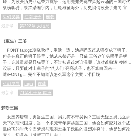
琦，为改变历史命运奋力抗争，运用先知先觉在风起云涌的三国时代
纵横驰骋，铁蹄踏遍宇内，巨轮雄征海外，历史悄悄改变了走向 官
科幻灵异
江南强子
连载
最新章：
第222章 大结局
（重生）三爷
FONT fap;gt;凌晓觉得，重活一遭，她起码应该从猫变成了狮子。
但是在真正的狮子眼里，她从来都还是一只猫 三爷这丫头哪里是狮
子，充其量就是只猫罢了，不过知道该对谁温顺，该对谁撒泼 凌晓…
没事，只要能对上辈子的“仇人们”亮亮爪子，也不算白回来一
遭/FONTgt…完全不知道该怎么写这个文案，泪目跪
科幻灵异
mijia
连载
最新章：
71第七十章 尾声
梦断三国
女应养唐朝，男当生三国。男儿何不带吴钩？三国无疑是男儿立志
天下的理想国度，当一个求死青年穿越至三国，他会如何应对这个战
乱纷飞的时代？当梦想与现实发生了残酷的激烈冲突时，他是如何改
变？一切尽在《梦断三国》中！