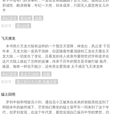
辈子不会有门好亲事时，一道圣旨将她赐婚于晋王为妃。据闻晋王奸
邪成性、酷戾狠毒，年纪一大把，却未成亲，只因无人愿意将女儿许
予
科幻灵异
雾矢翊
连载
最新章：
第146章
飞天潜龙
本书简介天龙大陆有这样的一个预言天雷降，神龙出，风云变 千百
年来，天龙大陆一直风平浪静，但是随着华夏顶级特工龙在天重生天
龙大陆，一切发生了变化，且看龙的传人依靠华夏绝世武学和道术在
这片大陆上掀起了怎样的波澜，传承千百年的预言是否被打破 炼丹、
炼器、御兽一样也不能少，还有美女爱英雄 太子感言飞天潜龙终
科幻灵异
龙太子1985
连载
最新章：
第三百七十八章 见秦天雷
猛士回明
罗剑中校和驾驶员小刘、通信员小王被来自未来的智能系统送到了
明朝末年的扬州城下。尽管他们乘坐的猛士装甲车一同来到了这个年
代，但罗剑发现，在这个年代里，要想实现自己振兴中华的梦想，仍