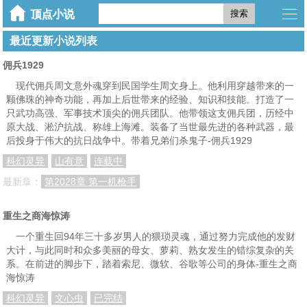
搜索
最近更新小说列表
佣兵1929
现代佣兵周文意外魂穿到民国学生周文身上。他利用穿越带来的一
颗佛珠的神奇功能，再加上后世带来的经验、知识和技能。打造了一
只武功高强、军事技术顶尖的佣兵团队。他带领这支佣兵团，历经中
原大战、淞沪抗战、称雄上海滩。装备了当世最先进的各种武器，最
后投身于伟大的抗日战争中。带着兄弟们杀鬼子-佣兵1929
科幻灵异
山有意
连载中
最新章：
第2028章 第一机枪手
重生之商海惊涛
一个重生回94年三十多岁男人的猥琐灵魂，通过努力完成他的发财
大计，与此同时和众多美丽的母女、萝莉、熟女发生的错综复杂的关
系。在前进的脚步下，踏着索尼、微软、谷歌等公司的身体-重生之商
海惊涛
科幻灵异
文心虫
已完结