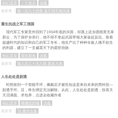
科幻灵异
一个老兵
连载
最新章：
第一百六十四章 道不同不相为谋
重生抗战之军工强国
现代军工专家意外回到了1934年底的兴国，却遇上还乡团残害无辜
群众，为了保护乡亲们，他不得不拿起武器带领大家奋起反抗。靠着
超越时代的知识和自己的军工专长，他生产出了种种令敌人痛不欲生
的利器，建立了一支威震天下的霸世劲旅.
科幻灵异
那年那兔
连载
最新章：
第八百三十无六章 星辰大海
人生处处是剧透
时然收到一个智能手环，佩戴后才被告知这是来自未来的黑科技—
剧透手环。且，终生绑定无法解除。从此，人生处处是剧透，惊喜天
天泪满面。求包养，点进去收藏作者
科幻灵异
睡懒觉的喵
连载
最新章：
76.番外合集