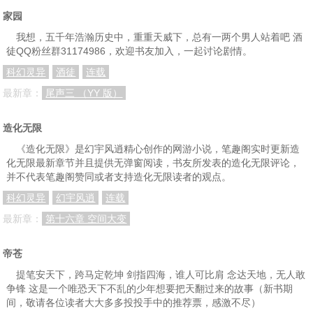
家园
我想，五千年浩瀚历史中，重重天威下，总有一两个男人站着吧 酒
徒QQ粉丝群31174986，欢迎书友加入，一起讨论剧情。
科幻灵异
酒徒
连载
最新章：
尾声三 （YY 版）
造化无限
《造化无限》是幻宇风逍精心创作的网游小说，笔趣阁实时更新造
化无限最新章节并且提供无弹窗阅读，书友所发表的造化无限评论，
并不代表笔趣阁赞同或者支持造化无限读者的观点。
科幻灵异
幻宇风逍
连载
最新章：
第十六章 空间大变
帝苍
提笔安天下，跨马定乾坤 剑指四海，谁人可比肩 念达天地，无人敢
争锋 这是一个唯恐天下不乱的少年想要把天翻过来的故事（新书期
间，敬请各位读者大大多多投投手中的推荐票，感激不尽）