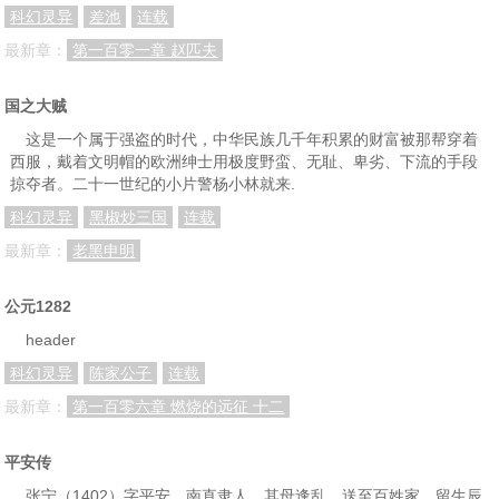
科幻灵异
差池
连载
最新章：
第一百零一章 赵匹夫
国之大贼
这是一个属于强盗的时代，中华民族几千年积累的财富被那帮穿着
西服，戴着文明帽的欧洲绅士用极度野蛮、无耻、卑劣、下流的手段
掠夺者。二十一世纪的小片警杨小林就来.
科幻灵异
黑椒炒三国
连载
最新章：
老黑申明
公元1282
header
科幻灵异
陈家公子
连载
最新章：
第一百零六章 燃烧的远征 十二
平安传
张宁（1402）字平安，南直隶人。其母逢乱，送至百姓家，留生辰