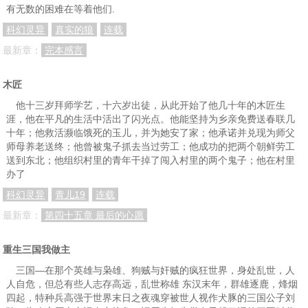
有无数的困难在等着他们.
科幻灵异
真实的狼
连载
最新章：
完本感言
木匠
他十三岁拜师学艺，十六岁出徒，从此开始了他几十年的木匠生
涯，他在平凡的生活中活出了闪光点。他能坚持为乡亲免费送春联几
十年；他救活濒临饿死的玉儿，并为她安了家；他承诺并兑现为师父
师母养老送终；他曾被鬼子抓去当过劳工；他成功的把两个朝鲜劳工
送到东北；他组织村里的青年干掉了闯入村里的两个鬼子；他在村里
办了
科幻灵异
青儿19
连载
最新章：
第四十五章 最后的心愿
重生三国我做主
三国—在那个英雄与枭雄、狗贼与奸贼的疯狂世界，身处乱世，人
人自危，但总有些人志存高远，乱世称雄 东汉末年，群雄逐鹿，烽烟
四起，特种兵高强于世界末日之夜魂穿被世人视作犬豚的三国公子刘