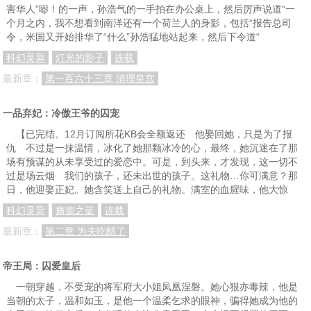
害华人”嘭！的一声，孙浩气的一手拍在办公桌上，然后厉声说道“一
个月之内，我不想看到南洋还有一个荷兰人的身影，包括“报告总司
令，米国又开始排华了“什么”孙浩猛地站起来，然后下令道“
科幻灵异
灯光的影子
连载
最新章：
第一百六十三章 清理皇宫
一品弃妃：冷傲王爷的囚宠
【已完结。12月订阅所花KB会全额返还 他娶回她，只是为了报
仇 不过是一抹温情，冰化了她那颗冰冷的心，最终，她沉迷在了那
场有预谋的从未享受过的爱恋中。可是，到头来，才发现，这一切不
过是场云烟 我们的孩子，还未出世的孩子。这礼物…你可满意？那
日，他迎娶正妃。她含笑送上自己的礼物。满室的血腥味，他大惊
科幻灵异
旖旎之蓝
连载
最新章：
第二章 为夫吃醋了
帝王局：囚爱皇后
一朝穿越，不受宠的将军府大小姐凤凰涅磐。她心狠亦毒辣，他是
当朝的太子，温和如玉，是他一个温柔乞求的眼神，骗得她成为他的