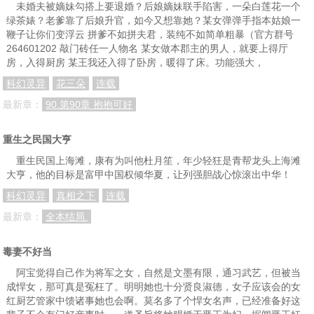
未婚夫被嫡妹勾搭上要退婚？后娘嫡妹联手陷害，一朵白莲花一个
绿茶婊？老爹靠了后娘升官，如今又想靠她？某女弹弹手指本姑娘一
鞭子让你们变浮云 拼爹不如拼夫君，装纯不如简单粗暴（官方群号
264601202 敲门砖任一人物名 某女做本郡主的男人，就要上得厅
房，入得厨房 某王我还入得了卧房，暖得了床。功能强大，
科幻灵异
花三朵
连载
最新章：
90.第90章 抱抱可好
重生之民国大亨
重生民国上海滩，康有为叫他杜月笙，年少轻狂是青帮龙头上海滩
大亨，他的目标是富甲中国权倾华夏，让列强胆战心惊滚出中华！
科幻灵异
真相之下
连载
最新章：
全本结局.
毒妻不好当
阿宝觉得自己作为将军之女，自然是文墨有限，通习武艺，但被当
成悍女，那可真是冤枉了。明明她也十分贤良淑德，女子应该会的女
红厨艺管家中馈诸事她也会啊。莫名多了个悍女名声，已经准备好这