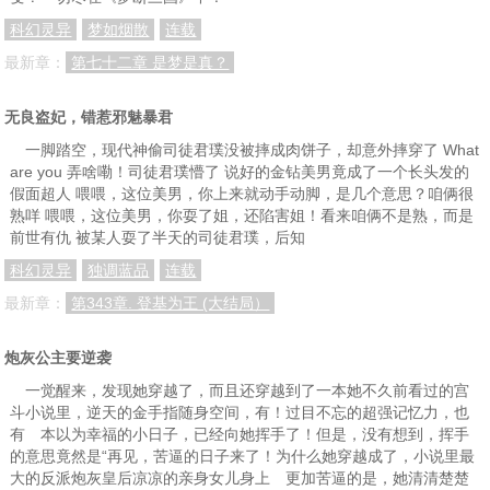
科幻灵异
梦如烟散
连载
最新章：
第七十二章 是梦是真？
无良盗妃，错惹邪魅暴君
一脚踏空，现代神偷司徒君璞没被摔成肉饼子，却意外摔穿了 What
are you 弄啥嘞！司徒君璞懵了 说好的金钻美男竟成了一个长头发的
假面超人 喂喂，这位美男，你上来就动手动脚，是几个意思？咱俩很
熟咩 喂喂，这位美男，你耍了姐，还陷害姐！看来咱俩不是熟，而是
前世有仇 被某人耍了半天的司徒君璞，后知
科幻灵异
独调蓝品
连载
最新章：
第343章. 登基为王 (大结局）
炮灰公主要逆袭
一觉醒来，发现她穿越了，而且还穿越到了一本她不久前看过的宫
斗小说里，逆天的金手指随身空间，有！过目不忘的超强记忆力，也
有 本以为幸福的小日子，已经向她挥手了！但是，没有想到，挥手
的意思竟然是“再见，苦逼的日子来了！为什么她穿越成了，小说里最
大的反派炮灰皇后凉凉的亲身女儿身上 更加苦逼的是，她清清楚楚