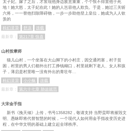
太子妃。嫁了之后，才发现他身边敌意重重，个个恨不得置他于死
地！她大怒，太子妃在此！她的人岂容他人欺负。于是，她过三关斩
六将，一一替他扫除障碍物，一步一步助他登上皇位，她成为人人钦
羡的
科幻灵异
舒凉
连载
最新章：
第217章 惊喜
山村按摩师
猫儿山村，一个坐落在大山脚下的小村庄，因交通闭塞，村子贫
困，村里的男人们都外出打工挣钱糊口，村里就剩下老人、女人和孩
子，薄启是村里唯一没有外出的青壮年…
科幻灵异
小小稣
连载
最新章：
第六十七章 胁迫就范
大宋金手指
新书《挽天倾》上传，书号1358282，敬请支持 当野蛮即将摧毁文
明、愚昧即将代替智慧的时候，一个现代人如何用金手指改变历史进
程，在中华文明的基础上建立起全球秩序。