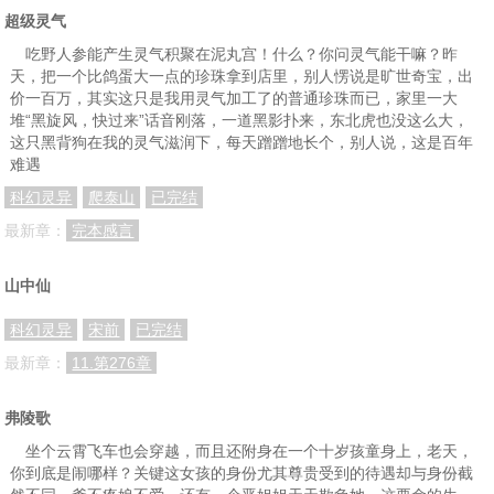
超级灵气
吃野人参能产生灵气积聚在泥丸宫！什么？你问灵气能干嘛？昨
天，把一个比鸽蛋大一点的珍珠拿到店里，别人愣说是旷世奇宝，出
价一百万，其实这只是我用灵气加工了的普通珍珠而已，家里一大
堆“黑旋风，快过来”话音刚落，一道黑影扑来，东北虎也没这么大，
这只黑背狗在我的灵气滋润下，每天蹭蹭地长个，别人说，这是百年
难遇
科幻灵异
爬泰山
已完结
最新章：
完本感言
山中仙
科幻灵异
宋前
已完结
最新章：
11.第276章
弗陵歌
坐个云霄飞车也会穿越，而且还附身在一个十岁孩童身上，老天，
你到底是闹哪样？关键这女孩的身份尤其尊贵受到的待遇却与身份截