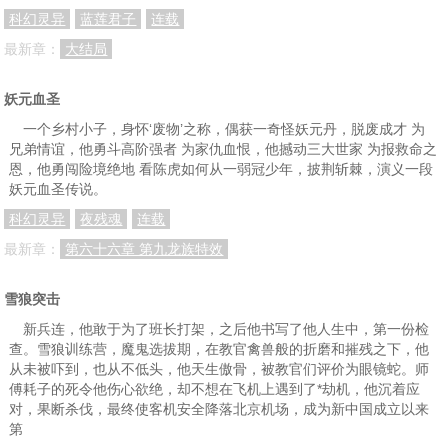
科幻灵异
蓝莲君子
连载
最新章：
大结局
妖元血圣
一个乡村小子，身怀‘废物’之称，偶获一奇怪妖元丹，脱废成才 为
兄弟情谊，他勇斗高阶强者 为家仇血恨，他撼动三大世家 为报救命之
恩，他勇闯险境绝地 看陈虎如何从一弱冠少年，披荆斩棘，演义一段
妖元血圣传说。
科幻灵异
夜残魂
连载
最新章：
第六十六章 第九龙族特效
雪狼突击
新兵连，他敢于为了班长打架，之后他书写了他人生中，第一份检
查。雪狼训练营，魔鬼选拔期，在教官禽兽般的折磨和摧残之下，他
从未被吓到，也从不低头，他天生傲骨，被教官们评价为眼镜蛇。师
傅耗子的死令他伤心欲绝，却不想在飞机上遇到了*劫机，他沉着应
对，果断杀伐，最终使客机安全降落北京机场，成为新中国成立以来
第