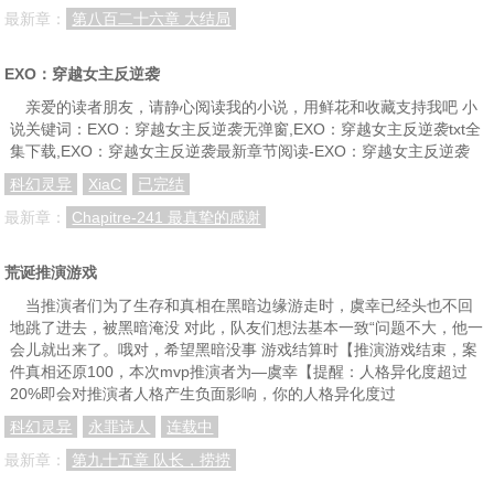
最新章：
第八百二十六章 大结局
EXO：穿越女主反逆袭
亲爱的读者朋友，请静心阅读我的小说，用鲜花和收藏支持我吧 小
说关键词：EXO：穿越女主反逆袭无弹窗,EXO：穿越女主反逆袭txt全
集下载,EXO：穿越女主反逆袭最新章节阅读-EXO：穿越女主反逆袭
科幻灵异
XiaC
已完结
最新章：
Chapitre-241 最真挚的感谢
荒诞推演游戏
当推演者们为了生存和真相在黑暗边缘游走时，虞幸已经头也不回
地跳了进去，被黑暗淹没 对此，队友们想法基本一致“问题不大，他一
会儿就出来了。哦对，希望黑暗没事 游戏结算时【推演游戏结束，案
件真相还原100，本次mvp推演者为—虞幸【提醒：人格异化度超过
20%即会对推演者人格产生负面影响，你的人格异化度过
科幻灵异
永罪诗人
连载中
最新章：
第九十五章 队长，捞捞