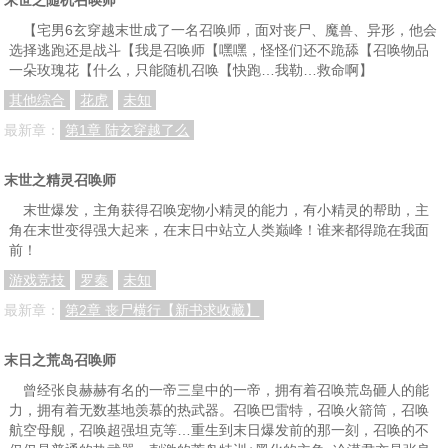
第二十一章 飞龙虱来袭…豪火球之术！
第二十二章 我能为故乡做的，只有这些了
第二十三章 用的是哪只手！
【宅男6玄穿越末世成了一名召唤师，面对丧尸、魔兽、异形，他会
第二十四章 跪下受死吧
第二十五章 李半月…火焰鸦来袭
第二十六章 恸哭的安宁小区
选择逃跑还是战斗【我是召唤师【嘿嘿，怪怪们还不跪舔【召唤物品
一朵玫瑰花【什么，只能随机召唤【快跑…我勒…救命啊】
第二十七章 片翼天使…新的召唤兽
第二十八章 第二分身…巫女之箭！
第二十九章 主仆契约…一箭双雕
其他综合
花虎
未知
第三十章 虚空墨镜…情商低下
第三十一章 墨镜的建议…有客来访
第三十二章 高手邻居…黑暗章鱼的忠告
最新章：
第1章 陆玄穿越了么
第三十三章 难以启齿的任务
第三十四章 高难度动作…符箓师谢文渊
第三十五章 城南之旅…霜冻蛤蟆
末世之精灵召唤师
第三十六章 福无双至…祸不单行
第三十七章 绝境与……爆发！
第三十八章 下下之策…分头行动
末世爆发，主角获得召唤宠物小精灵的能力，有小精灵的帮助，主
第三十九章 得到与…失去！
第四十章 最后的麈战…笑如夏花
第四十一章 新的契约…大获丰收
角在末世变得强大起来，在末日中站立人类巅峰！谁来都得跪在我面
前！
第四十二章 吊丝章鱼…强力的肉盾
第四十三章 爆锤幼龙…堂兄之踪！
第四十四章 堂嫂守寡…冰冻之心
游戏竞技
罗秦
未知
第四十五章 怒火喷涌…自撞枪口
第四十六章 滥杀无辜者，是为魔头也
第四十七章 心的蜕变…枪口所指
最新章：
第2章 丧尸横行【新书求收藏】
第四十八章 十天缓冲…有事相求
第四十九章 雷法杨虚彦…拜访谢文渊
第五十章 你是重生者！？
末日之荒岛召唤师
第五十一章 姻缘之秘…章字之解
第五十二章 无辜至极…结婚戒指
第五十三章 冰法…夜袭
曾经张良赫赫有名的一帝三皇中的一帝，拥有着召唤荒岛砸人的能
第五十四章 风铃之声…大时代的序幕！
第五十五章 阴魂阳魂…波澜壮阔
第五十六章 军队出动…光明祭祀
力，拥有着无数基地羡慕的热武器。召唤巴雷特，召唤火箭筒，召唤
航空母舰，召唤超强坦克等…重生到末日爆发前的那一刻，召唤的不
第五十八章 重返学校