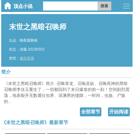
搜索
末世之黑暗召唤师
出品：晓夜圆舞曲
状态：连载 20230502
类型：
都市言情
简介
《末世之黑暗召唤师》简介: 召唤骨龙、召唤巫妖、召唤死神的黑暗
召唤师李佳玉重生了，一切都回到了末日爆发的前一刻！空间剧烈震
荡，地表裂开无数通往虫界、深渊界的缝隙，一时间，虫族、尸族
的...
全部章节
开始阅读
《末世之黑暗召唤师》最新章节