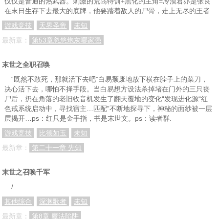
仅仅是普通的热武器。刺激的荒岛特训+黑化的主角=冷漠君亦是张良
在末日生存下去最大的底牌，他要踏着敌人的尸骨，走上无尽的王者
游戏竞技
天界圣帝
未知
最新章：
第53章忽悠炮灰哪家强
末世之全职召唤
“既然不敢死，那就活下去吧”白易颓废地放下横在脖子上的菜刀，
决心活下去，哪怕不择手段。当白易想方设法杀掉堵在门外的三只丧
尸后，扔在角落的老旧收音机发生了翻天覆地的变化“发现进化源“红
色戒系统启动中，寻找宿主…匹配”不断地探寻下，神秘的面纱被一层
层揭开…ps：红只是金手指，书是末世文。ps：读者群.
游戏竞技
比德如玉
未知
最新章：
第二十一章 先知
末世之召唤千军
/
其他综合
深渊歌者
未知
最新章：
第8章 魔法陷阱