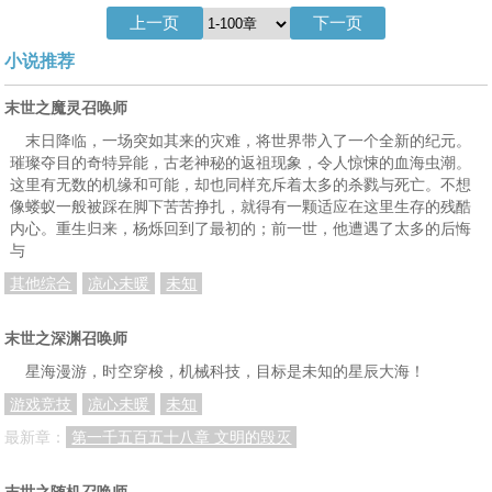
上一页
下一页
第二十八章 分成，组队，出发
第二十九章 血腥长廊
第三十章 伤亡与女生厕所
小说推荐
第三十一章 雌雄驯兽师…备战
第三十二章 第三次召唤
第三十三章 沙暴我爱罗！
第三十四章 决战前的休息
第三十五章 解放教学楼
第三十六章 早死早超生
末世之魔灵召唤师
末日降临，一场突如其来的灾难，将世界带入了一个全新的纪元。
第三十七章 目标完成，异变突生
第三十八章 最棘手的敌人
第三十九章 王族晶核，爆爆爆！
璀璨夺目的奇特异能，古老神秘的返祖现象，令人惊悚的血海虫潮。
第四十章 黑暗召唤！
第四十一章 咔！艺术就是爆炸！
第四十二章 容嬷嬷表示也要参战
这里有无数的机缘和可能，却也同样充斥着太多的杀戮与死亡。不想
像蝼蚁一般被踩在脚下苦苦挣扎，就得有一颗适应在这里生存的残酷
第四十三章 鬼泣火牛…心脏停止
第一章 人性开始丑恶
第二章 善与恶…希望的复苏
内心。重生归来，杨烁回到了最初的；前一世，他遭遇了太多的后悔
与
第三章 幻影风云…四方震动
第四章 死变态章鱼！深夜谈心
第五章 准备事宜……粗大事了
其他综合
凉心未暖
未知
第六章 恭喜恭喜
第七章 三天后就会退走？
第八章 新的能源……把我也带上吧！
末世之深渊召唤师
第九章 天生一对？离别前的羞辱
第十章 离别前的最后一战
第十一章 头发又长了……一路向南
星海漫游，时空穿梭，机械科技，目标是未知的星辰大海！
第十二章 睚眦之仇当溅血以还！
第十三章 进化的前兆
第十四章 虫袭……遭遇幸存者！
游戏竞技
凉心未暖
未知
第十五章 南海武校…暂时的同行
第十六章 死虫子有什么好怕的！
第十七章 谁杀的？我杀的！
最新章：
第一千五百五十八章 文明的毁灭
第十八章 达则兼济天下？
第十九章 拉仇恨…虫子洪流
第二十章 新的虫子…市委大院
末世之随机召唤师