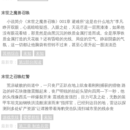
末世之魔兽召唤
小说简介《末世之魔兽召唤》001章 避难所“这是在什么地方”李凡
睁开双眼，心底暗暗疑惑。入眼之处，天花尽是一层黑漆漆，如果他
没有眼花看错，那竟然是由黑沉沉的铁质金属打造而成。全是厚厚铁
质金属打造的天花板？还有昏暗的光线、局促的空气、静寂阴森的气
氛，这一切都让他脑袋有些转不过来，甚至心里升起一股淡淡恐
其他综合
未知
未知
最新章：
第1部分阅读
末世之召唤红警
荒凉破败的街道中，一只丧尸正趴在地上吭食着刚刚捕获的猎物 路
边的碎石块微微震颤起来，丧尸明锐的抬起头望向四周—下一秒，他
的头颅像西瓜一样爆裂开来 震感愈发强烈，目力可及之处，无数的装
甲车坦克如钢铁洪流般滚滚而来“指挥官，已经到达目的地，雷达以探
测到多处矿产资源“让谭雅带着海豹突击队清扫城市里的残余丧
游戏竞技
爱婴舒坦
未知
最新章：
第三章 制造兵营