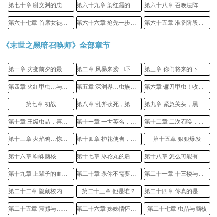
第七十章 谢文渊的忠告…防御符箓
第六十九章 染红霞的邀请…章鱼之心
第六十八章 召唤法阵…烛火之夜
第六十七章 首席女徒弟…孙薇薇的宠物
第六十六章 抢先一步…满载而归
第六十五章 准备阶段…不通人情
《末世之黑暗召唤师》全部章节
第一章 灾变前夕的最后宁静
第二章 风暴来袭…吓尿了！
第三章 你们将来的下场！
第四章 火红甲虫…与虫界！
第五章 深渊界…虫族杀戮
第六章 镰刀甲虫！收割人肉
第七章 初战
第八章 乱斧砍死，第一次召唤
第九章 紧急关头，黑暗章鱼
第十章 王级虫晶，喜感触手怪
第十一章 一世英名，重口味滚粗
第十二章 二次召唤，冰轮丸
第十三章 火焰鸦…惊魂四十秒
第十四章 护花使者，雪上加霜
第十五章 狠狠爆发
第十六章 蜘蛛脑核……奔往十三楼
第十七章 冰轮丸的后遗症
第十八章 怎么可能有天朝龙组？
第十九章 上辈子的血债这辈子偿！
第二十章 杀你不需要理由！
第二十一章 十三楼与硫酸虫
第二十二章 隐藏校内的高手（五千字大章）
第二十三章 他是谁？
第二十四章 你真的是李佳玉？
第二十五章 震撼与…恢复体力
第二十六章 姊姊情怀与…战前准备
第二十七章 虫晶与脑核