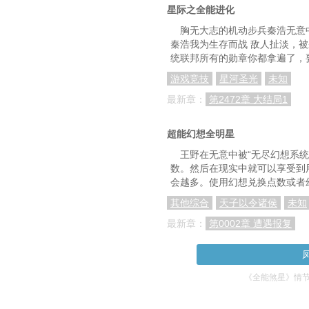
星际之全能进化
胸无大志的机动步兵秦浩无意
秦浩我为生存而战 敌人扯淡，被
统联邦所有的勋章你都拿遍了，
游戏竞技
星河圣光
未知
最新章：
第2472章 大结局1
超能幻想全明星
王野在无意中被“无尽幻想系
数。然后在现实中就可以享受到
会越多。使用幻想兑换点数或者
其他综合
天子以令诸侯
未知
最新章：
第0002章 遭遇报复
《全能煞星》情