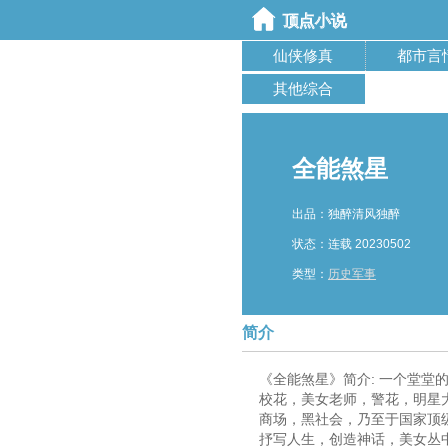
仙侠修真
都市言
其他综合
全能煞星
出品：独醉清风独醉
状态：连载 20230502
类型：
历史军事
简介
《全能煞星》简介: 一个堂
校花，美女老师，警花，明星
商场，黑社会，乃至于国家顶
抒写人生，创造神话，美女丛