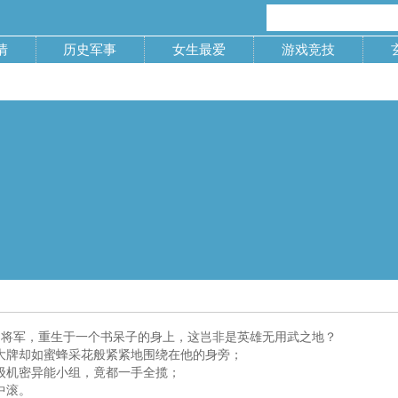
情
历史军事
女生最爱
游戏竞技
堂的将军，重生于一个书呆子的身上，这岂非是英雄无用武之地？
大牌却如蜜蜂采花般紧紧地围绕在他的身旁；
级机密异能小组，竟都一手全揽；
中滚。