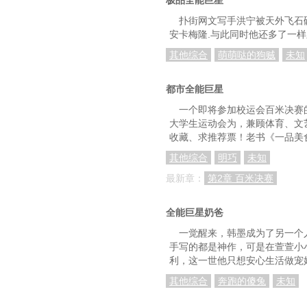
第五十章 拯救行动（
扑街网文写手洪宁被天外飞石
安卡梅隆.与此同时他还多了一样
第五十二章 拯救行
其他综合
萌萌哒的狗贼
未知
第五十五章 拯救行动
第五十八章 平息之
都市全能巨星
一个即将参加校运会百米决赛
第六十一章 陈燕开心
大学生运动会为，兼顾体育、文
收藏、求推荐票！老书《一品美
第六十四章 牛刀杀
其他综合
明巧
未知
第六十七章 幸运之
最新章：
第2章 百米决赛
第七十章 各有所思
第七十二章 浓雾深林 (
全能巨星奶爸
一觉醒来，韩墨成为了另一个
第七十五章 三招
手写的都是神作，可是在萱萱小
利，这一世他只想安心生活做宠
第七十八章 上官磬儿
其他综合
奔跑的傻兔
未知
第八十一章 风雨来