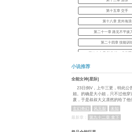
第十二章 游泳
第十五章 交手
第十八章 意外海浪
第二十一章 路见不平拔
第二十四章 技能训
第二十七章 陈欣然（求推
第三十章 尸人
小说推荐
第三十三章 强大杀
全能女神[星际]
第三十五章 前往玉东
23日倒V，上午三更，特此
姐。的确是大小姐，只不过他穿
第三十八章 检测
废，于是叔叔大义凛然的给了他
第四十一章 说服林
玄幻奇幻
风无裂
未知
第四十四章 学校的形
最新章：
第九十二章 拿下
第四十七章 拯救行动
极品全能巨星