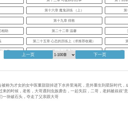
第十三章 司徒静的往事
第十四章
第十六章 魔鬼训练 （上）
第
第十九章 得救
刀相助
第二十二章 温馨
练
第二十五章 心态的历练上（求推荐收藏）
荐和收藏）
第二十八章 初效
第二
上一页
下一页
第三十一章 老熟人
第三十二
招
第三十三章 灭尸之后
第三
高中
第三十六章 女人难养也
公告被称为才女的女中医董甜甜掉进下水井里淹死，意外重生到星际时代，
过来的时候，老爸，大哥遇到虫族袭击，一起失踪，二哥，老妈被叔叔“意
第三十九章 磨飞出马
们一块破石头，夺走了父亲跟大哥
雄
第四十二章 代号气功（第三更）
式主义
第四十五章 劫匪入校
第
（二）
第四十八章 拯救行动（三）
第