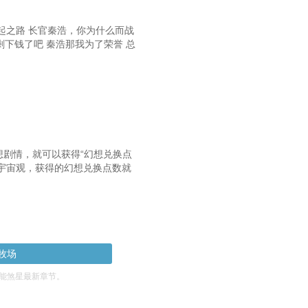
起之路 长官秦浩，你为什么而战
下钱了吧 秦浩那我为了荣誉 总
想剧情，就可以获得“幻想兑换点
宇宙观，获得的幻想兑换点数就
牧场
能煞星最新章节。