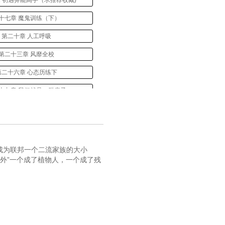
 初遇异能高手（求推荐收藏)
十七章 魔鬼训练（下）
第二十章 人工呼吸
第二十三章 风靡全校
第二十六章 心态历练下
十九章 我们就是一群疯子
章 尸变（第三更，求推荐收藏
十四章 异能小组组长磨飞
第三十七章 非异能者
成为联邦一个二流家族的大小
外”一个成了植物人，一个成了残
第四十章 林雄的身份
第四十三章 打赌
四十六章 拯救行动（一）
四十九章 拯救行动（四）