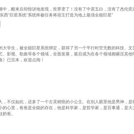
五）
第五十一章 拯救行动六
砸中，醒来后却惊讶地发现，世界变了！没有了中原五白，没有了杰伦奕
东西“巨星系统“系统终极任务将宿主打造为地上最强全能巨星”
动八
第五十三章 拯救行动（九）
十一
第五十六章 拯救行动十二
第
后
第五十九章 陈燕之约
第六
的大学生，被全能巨星系统绑定，获得了另一个平行时空无数的科技、文
的一天
第六十二章 威震猛虎
艺、影视、歌曲等各个领域，全面发展，最后成为在各个领域都碾压其他
食》已完本，欢迎点阅！
鸡
第六十五章 雄风塔顶
人
第六十八章 孙丽丽也在？
第七十章 化危为安
第三更）
第七十三章 雾蟒
人，不仅如此，还多了一个古灵精怪的小公主。在别人眼里他是男神，是
第七十六章 苗族小部落
第
小的心里，爸爸是全能的存在，他是科学家，是哲学家，是百事通，是大
娃奶爸。
（下）
第七十九章 不得已
临前
第八十二章 变故