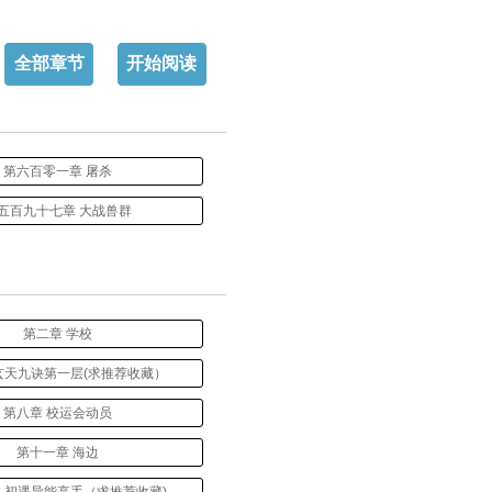
全部章节
开始阅读
第六百零一章 屠杀
五百九十七章 大战兽群
第二章 学校
玄天九诀第一层(求推荐收藏）
第八章 校运会动员
第十一章 海边