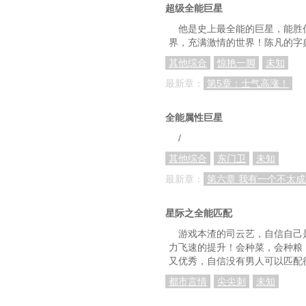
第八十四章 激战
超级全能巨星
第八十七章 火烤乳
他是史上最全能的巨星，能胜
界，充满激情的世界！陈凡的字
第九十章 前往云雾
其他综合
惊艳一脚
未知
第九十三章 秒杀僵
最新章：
第5章：士气高涨！
第九十六章 蛊
全能属性巨星
/
其他综合
东门卫
未知
最新章：
第六章 我有一个不太
星际之全能匹配
游戏本渣的司云艺，自信自己
力飞速的提升！会种菜，会种粮
又优秀，自信没有男人可以匹配
都市言情
尖尖刺
未知