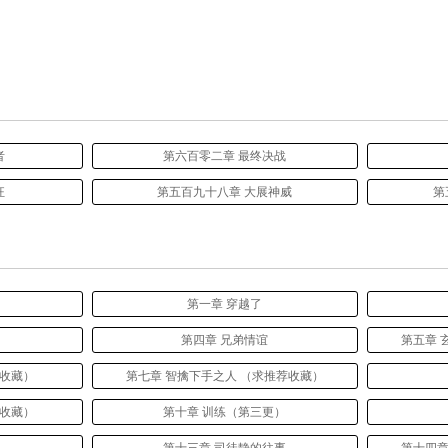
者
第六百零二章 最终决战
狂
第五百九十八章 大展神威
第
第一章 穿越了
第四章 兄弟情谊
第五章 
荐收藏）
第七章 智擒下手之人 （求推荐收藏）
荐收藏）
第十章 训练（第三更）