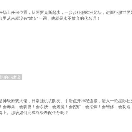
第八十五章 捕获
猪
第八十八章 逼问成功
任场上任何位置，从阿贾克斯起步，一步步征服欧洲足坛，进而征服世界
典里从来就没有“放弃”一词，他就是永不放弃的代名词！
山峰
第九十一章 火烧云雾洞
尸
第九十四章 醒悟
成熟的小建议
是神级游戏大佬，日常挂机坑队友。手滑点开神秘连接，进入一款星际社
！会养禽，会驯兽！会杀妖，会屠魔！会挖矿，会冶炼！会维修，会制造
得上。那该如何完成终极匹配任务呢？