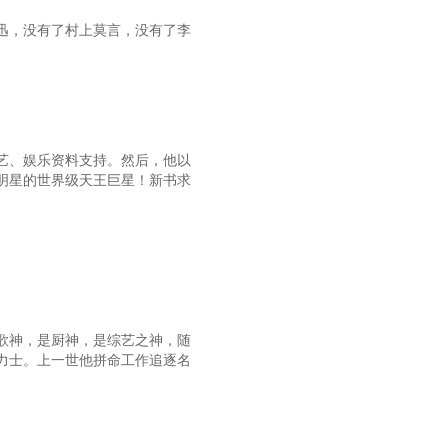
第五十二章 拯救行动七
迅，没有了村上莫言，没有了李
第五十四章 拯救行动十
五十七章 拯救行动 十三
十章 晚上七点的演唱会？
艺、娱乐资料支持。然后，他以
第六十三章 麻烦不断
明星的世界级天王巨星！新书求
六十六章 赵茵
第六十九章 向周卫取经
第七十一章 新任务
第七十四章 有惊无险
歌神，是厨神，是综艺之神，随
七十七章 上官磬（上）
力士。上一世他拼命工作追逐名
第八十章 不对劲
第八十三章 前夕