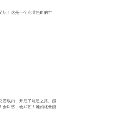
第八十六章 审问
第八十九章 成功救人
足坛！这是一个充满热血的世
第九十二章 大战僵尸
第九十五章 信念
交游戏内，开启了坑逼之路。能
！会厨艺，会武艺！她如此全能