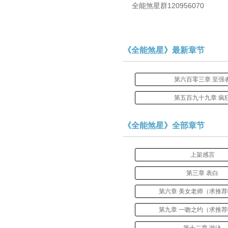
全能煞星群120956070
《全能煞星》最新章节
第六百零三章 至强
第五百九十九章 疯
《全能煞星》全部章节
上架感言
第三章 表白
第六章 美女老师（求推
第九章 一吻之约（求推