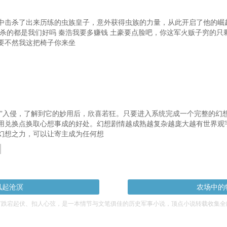
中击杀了出来历练的虫族皇子，意外获得虫族的力量，从此开启了他的崛
杀的都是我们好吗 秦浩我要多赚钱 土豪要点脸吧，你这军火贩子穷的只剩
要不然我这把椅子你来坐
统”入侵，了解到它的妙用后，欣喜若狂。只要进入系统完成一个完整的幻
用兑换点换取心想事成的好处。幻想剧情越成熟越复杂越庞大越有世界观
幻想之力，可以让寄主成为任何想
凤起沧溟
农场中的
节跌宕起伏、扣人心弦，是一本情节与文笔俱佳的历史军事小说，顶点小说转载收集全