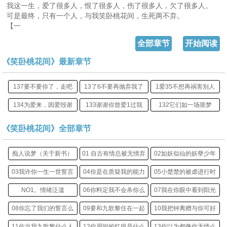
我这一生，爱了很多人，恨了很多人，伤了很多人，欠了很多人。
可是最终，只有一个人，与我笑卧桃花间，生死两不弃。
【一
全部章节
开始阅读
《笑卧桃花间》最新章节
137要不要你了，走吧
13了6不要再抛弃我了
1爱35不想再祸害别人
134为爱来，因爱毁谢
133谢谢你曾爱1过我
132它们如一场噩梦
《笑卧桃花间》全部章节
痴人说梦（关于新书）
01 自古有情总被无情弃
02如妖似仙的妖孽少年
03我许你一生一世誓言
04你是在质疑我的能力
05小楚楚的被虐进行时
NO1。情绪泛滥
06你料定我不会杀你么
07我在你眼中看到阳光
08你忘了我们的誓言么
09要和九歌黎住在一起
10我把钟离赠与你可好
11你当我九歌黎什么人
12你眉间的红痕是什么
13你以为都像你无情么