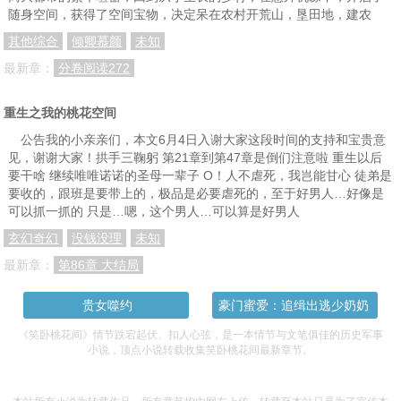
随身空间，获得了空间宝物，决定呆在农村开荒山，垦田地，建农
其他综合
倾卿慕颜
未知
最新章：
分卷阅读272
重生之我的桃花空间
公告我的小亲亲们，本文6月4日入谢大家这段时间的支持和宝贵意
见，谢谢大家！拱手三鞠躬 第21章到第47章是倒们注意啦 重生以后
要干啥 继续唯唯诺诺的圣母一辈子 O！人不虐死，我岂能甘心 徒弟是
要收的，跟班是要带上的，极品是必要虐死的，至于好男人…好像是
可以抓一抓的 只是…嗯，这个男人…可以算是好男人
玄幻奇幻
没钱没理
未知
最新章：
第86章 大结局
贵女噬约
豪门蜜爱：追缉出逃少奶奶
《笑卧桃花间》情节跌宕起伏、扣人心弦，是一本情节与文笔俱佳的历史军事
小说，顶点小说转载收集笑卧桃花间最新章节。