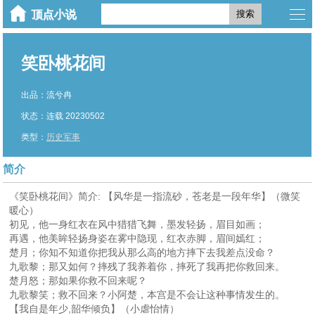
搜索
笑卧桃花间
出品：流兮冉
状态：连载 20230502
类型：
历史军事
简介
《笑卧桃花间》简介: 【风华是一指流砂，苍老是一段年华】（微笑
暖心）
初见，他一身红衣在风中猎猎飞舞，墨发轻扬，眉目如画；
再遇，他美眸轻扬身姿在雾中隐现，红衣赤脚，眉间嫣红；
楚月；你知不知道你把我从那么高的地方摔下去我差点没命？
九歌黎；那又如何？摔残了我养着你，摔死了我再把你救回来。
楚月怒；那如果你救不回来呢？
九歌黎笑；救不回来？小阿楚，本宫是不会让这种事情发生的。
【我自是年少,韶华倾负】（小虐怡情）