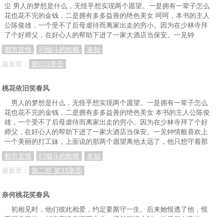
84如你所愿，不会原谅
85九歌黎，你放我走吧
86仰望天空的都是弱者
尘 男人的梦想是什么，无怪乎想实现两个愿望。一是拥有一辈子怎么
花也花不完的金钱，二是拥有多多益善的绝色美女 呵呵，本书的主人
87长的太美，也是累赘
88你是劝我放下屠刀么
89五天以后，结束一切
公陈俊雄，一个受不了后母虐待而离家出走的穷小。因为在少林寺拜
了个好师父，在好心人的帮助下进了一家大酒店当保安。一见钟
90我要爱情，不要暧昧
91他爱我，所以要杀我
92我赌你，舍不得杀我
都市言情
叼烟斗的蛤蟆
未知
93温柔如他却最是无情
94你就那么爱九歌黎么
95为什么我偏偏爱上你
最新章：
第033章⑤
96再不会有人比我爱你
桃花依旧笑春风
男人的梦想是什么，无怪乎想实现两个愿望。一是拥有一辈子怎么
花也花不完的金钱，二是拥有多多益善的绝色美女 本书的主人公陈俊
雄，一个受不了后母虐待而离家出走的穷小。因为在少林寺拜了个好
师父，在好心人的帮助下进了一家大酒店当保安。一见钟情般喜欢上
一个美丽的打工妹，上面说的那两个愿望离他太远了，他只想守着那
都市言情
叼烟斗的蛤蟆
未知
最新章：
第二部 第33章⑤
奈何桃花笑春风
初相见时，他们彼此相爱，约定要厮守一生。后来她恨透了他，恨