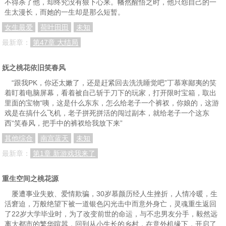
不得杀了他，却终究没有狠下心来。幡然醒悟之时，他只怨自己的一
生太漫长，而她的一生却是那么短暂。
女生最爱
荷叶田田
未知
最新章：
第47章 大结局
妩之桃花依旧笑春风
“跟我PK，你还太嫩了，还是赶紧回去洗洗睡觉吧”丁慕寒鄙夷的笑
着盯着电脑屏幕，看着被自己斩于刀下的玩家，打开限时宝箱，取出
里面的宝物“咦，这是什么东东，怎么给老子一个裤衩，你娘的，这游
戏是在搞什么飞机，老子拼死拼活的闯过副本，就给老子一个这东
西“笑春风，把手中的裤衩给我放下来”
其他综合
南宫蓝天
未知
最新章：
第1章 新游戏我来了
重生空间之桃花源
屡遭事业失败、爱情欺骗，30岁慕颜历经人生挫折，人情冷暖，生
活窘迫，万般绝望下被一道银色闪光击中而意外身亡，灵魂重生返回
了22岁大学毕业时，为了改变前世的命运，与不忠男友分手，毅然远
离大都市的繁华喧嚣，回到从小生长的乡村，在意外机缘下，开启了