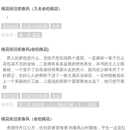
48要么死要么成为强者
49你若救我，我便自尽
50楚阁的护法没有之一
桃花依旧笑春风（又名命犯桃花）
51你确定还要嫁祸我么
52我走了谁来收拾你？
53你这是在诱惑我吗？
/
其他综合
叼烟斗的蛤蟆
未知
54这可是我第一个初吻
55都知道你楚月不杀人
56九歌黎，你嫌我脏么
最新章：
第一章 邂逅
57他们就像从未相识过
58最无情莫过于九歌黎
59本殿只对你图谋不轨
60强吻你自然算是奖赏
61得白域诀者，霸武林
62一旦得到，我便毁掉
桃花依旧笑春风(命犯桃花)
男人的梦想是什么，无怪乎想实现两个愿望。一是拥有一辈子怎么
63她是我的人为何还你
64永远不能爱上萧慕容
65原来周芷若真的存在
花也花不完的金钱，二是拥有多多益善的绝色美女。本书的主人公陈
66阁下不相信萧某人么
67把我的脸赔给她如何
68蓝甚，你爱我么？
俊雄，一个受不了后母虐待而离家出走的穷小。因为在少林寺拜了个
好师父，在好心人的帮助下进了一家大酒店当保安。一见钟情般喜欢
69蓝甚，你爱我么？
70忆；过往烟云皆成空
71忆；过往烟云皆为殇
上一个美丽的打工妹，上面说的那两个愿望离他太远了，他只想守着
那
72忆；过往云烟皆为散
73在想一个见不到的人
74敢对本宫提其他男人
都市言情
叼烟斗的蛤蟆
未知
75姐姐可以亲我一下吗
76竟敢与别人靠那么近
77你就那么不相信本宫
最新章：
第二部 第09章（六）艳妇王琳（下）【精】
78我的祝福是他不爱你
79他是你亲人那我是谁
80执子之手，与子偕老
桃花依旧笑春风（命犯桃花）
81与九歌黎一起泡温泉
82放不下求不来的东西
83阿意做阿楚的哥哥吧
煮酒停舟江心月，仗剑弄箫望海潮 闲看风云时聚散，平生一志笑红