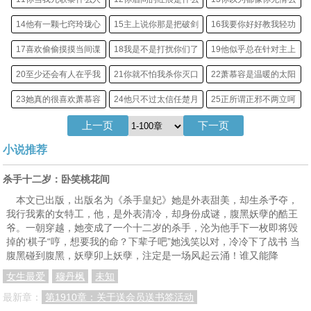
14他有一颗七窍玲珑心
15主上说你那是把破剑
16我要你好好教我轻功
17喜欢偷偷摸摸当间谍
18我是不是打扰你们了
19他似乎总在针对主上
20至少还会有人在乎我
21你就不怕我杀你灭口
22萧慕容是温暖的太阳
23她真的很喜欢萧慕容
24他只不过太信任楚月
25正所谓正邪不两立呵
上一页
下一页
26我从来没有杀过人的
27你有什么资格威胁我
28我诅咒他们不得善终
小说推荐
29怎样让人永远记住你
30你就不怕我爱上你吗
31我的身份是楚阁阁主
32想分分钟扑倒九歌黎
33你哄我一下是会死吗
NO4.情绪疯子
杀手十二岁：卧笑桃花间
本文已出版，出版名为《杀手皇妃》她是外表甜美，却生杀予夺，
34多想一直腻在他身上
35真想扑上去咬他一口
36原来美人不能随便看
我行我素的女特工，他，是外表清冷，却身份成谜，腹黑妖孽的酷王
37舍得在他房间出来了
38你到底有没有爱过她
39如果我死了你难过吗
爷。一朝穿越，她变成了一个十二岁的杀手，沦为他手下一枚即将毁
掉的‘棋子“哼，想要我的命？下辈子吧”她浅笑以对，冷冷下了战书 当
40索月出现必腥风血雨
NO6。冷暖自知
41唯杀戮能给索月快感
腹黑碰到腹黑，妖孽卯上妖孽，注定是一场风起云涌！谁又能降
42云烟，我娶你吧！
43传闻中说的恶魔双煞
44我真想毁了你的纯真
女生最爱
穆丹枫
未知
最新章：
第1910章：关于送会员送书签活动
45以后我就叫你阿意吧
46敢让我把我重复两遍
47本宫的威严置于何处