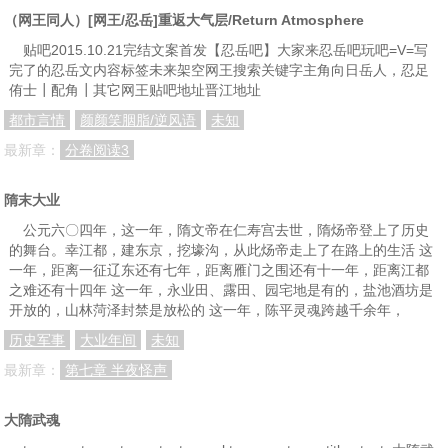
（网王同人）[网王/忍岳]重返大气层/Return Atmosphere
第67章 一切尽在不言中
第68章 风云聚会二贤庄
第69章 义薄云天窦建德
贴吧2015.10.21完结文案首发【忍岳吧】大家来忍岳吧玩吧=V=写
第70章 借将
第71章 徐世绩、程咬金、罗士信、苏定方
第72章 十三结义
完了的忍岳文内容标签未来架空网王搜索关键字主角向日岳人，忍足
侑士┃配角┃其它网王贴吧地址晋江地址
第73章 地下军工坊
第74章 军火
第75章 算我一份
都市言情
颜颜笑胭脂/逆风语
未知
第76章 打铁匠尉迟恭
第77章 先收一点利息
第78章 大海寺
最新章：
分卷阅读3
第79章 神仙打架
第80章 牛角挂书
第81章 书生万户侯
隋末大业
第82章 积销毁骨
第83章 好算计
第84章 圣人
公元六〇四年，这一年，隋文帝在仁寿宫去世，隋炀帝登上了历史
第85章 刘黑闼与王伏宝
第86章 清河
第87章 我又回来了
的舞台。幸江都，建东京，挖壕沟，从此炀帝走上了在路上的生活 这
一年，距离一征辽东还有七年，距离雁门之围还有十一年，距离江都
第88章 高鸡泊
第89章 前倨后恭
第90章 季瑶、霍氏
之难还有十四年 这一年，永业田、露田、园宅地是有的，盐池酒坊是
第91章 冠军将军
第92章 开府设幕
第93章 霸府
开放的，山林菏泽封禁是放松的 这一年，陈平灵魂跨越千余年，
历史军事
大业年间
未知
第94章 二龙堂
第95章 先下手为强
第96章 交锋
最新章：
第七章 半夜怪声
第97章 先下一城
第98章 攻其不意
第99章 塞上连城
第100章 头把交椅
大隋武魂