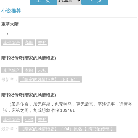
上一页
下一页
小说推荐
第30章 龙舌
第31章 赌斗
第32章 傲娇
第33章 那一瞬的温柔
第34章 圆房
第35章 侮辱
重掌大隋
/
第36章 高陈联姻
第37章 季瑶
第38章 打脸
其他综合
高顺
未知
第39章 杨广的私生子
第40章 财色兼收
第41章 冤大头
第42章 我的女人，绝不送人！
第43章 贵妃夜夜娇
第44章 陈雄必须死
隋书记传奇(隋家的风情艳史)
第45章 马上风
第46章 明枪易躲，暗箭难防
第47章 猛虎、蔷薇
其他综合
本站
未知
第49章 芙蓉帐暖度春－宵
第50章 白马银枪易三郎
第51章 无路可退
最新章：
【隋家的风情艳史】（53- 54）
第52章 月黑杀人夜
第53章 父子相见
第54章 条件
隋书记传奇(隋家的风情艳史)
第55章 你得娶慕容蔷薇
第56章 我愿意！
第57章 旗、令、印、册
（虽是传奇，却无穿越，也无种马，更无后宫。平淡记事，适度夸
张，床第之间，九成想象 作者139461
第58章 萧美娘的警告
第59章 征辽亦偶然
第60章 龙胆
其他综合
小强
未知
第61章 单雄信
第62章 秦二哥、来六郎
第63章 白马坡
最新章：
【隋家的风情艳史】（ 04）原名【 隋书记传奇 】
第64章 不打不相识
第65章 英雄会
第66章 河南绿林