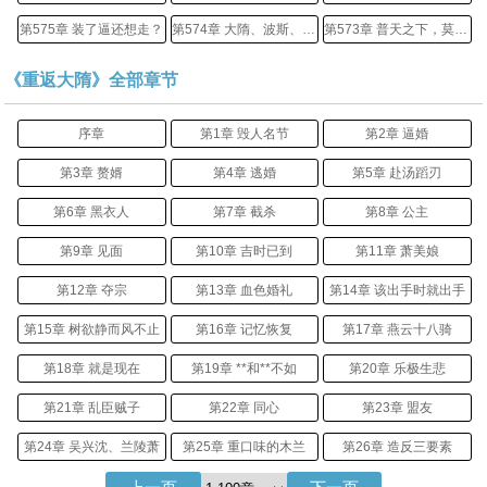
第575章 装了逼还想走？
第574章 大隋、波斯、罗马和西域
第573章 普天之下，莫非王土
《重返大隋》全部章节
序章
第1章 毁人名节
第2章 逼婚
第3章 赘婿
第4章 逃婚
第5章 赴汤蹈刃
第6章 黑衣人
第7章 截杀
第8章 公主
第9章 见面
第10章 吉时已到
第11章 萧美娘
第12章 夺宗
第13章 血色婚礼
第14章 该出手时就出手
第15章 树欲静而风不止
第16章 记忆恢复
第17章 燕云十八骑
第18章 就是现在
第19章 **和**不如
第20章 乐极生悲
第21章 乱臣贼子
第22章 同心
第23章 盟友
第24章 吴兴沈、兰陵萧
第25章 重口味的木兰
第26章 造反三要素
第27章 缺口
第28章 掌权
第29章 茶与故事