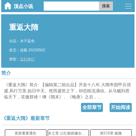
搜索
重返大隋
出品：木子蓝色
状态：连载 20230502
类型：
玄幻奇幻
简介
《重返大隋》简介: 【编辑第二组出品】开皇十八年,大隋帝国甲兵强
盛,风行万里,如日中天。然而盛世之下，却也暗流涌动。从马贼到君
临天下，笑傲群雄！继《隋末》、《晚唐》之后，...
全部章节
开始阅读
《重返大隋》最新章节
更新重要通告
末之章 让红旗插遍全球！
第576章 裁撤