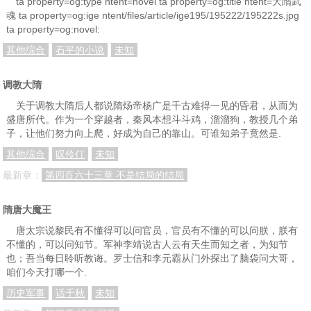
ta property=og:type ntent=novel ta property=og:title ntent=大隋武
魂 ta property=og:ige ntent/files/article/ige195/195222/195222s.jpg
ta property=og:novel:
其他综合
石平的小说
未知
调教大隋
关于调教大隋后人都说隋炀帝杨广是千古难得一见的昏君，从而为
盛唐所代。作为一个穿越者，秦风本想斗斗鸡，溜溜狗，教授几个弟
子，让他们努力向上爬，好成为自己的靠山。可谁知弟子竟然是.
其他综合
叹伶仃
未知
最新章：
第四百六十三章 不是结局的结局
隋唐大魔王
唐太宗说黎民有不懂得可以问官员，官员有不懂的可以问朕，朕有
不懂的，可以问知节。军神李靖说古人云有天生而知之者，为知节
也；吾当每日聆听教诲。罗士信和李元霸从门外探出了脑袋问大哥，
咱们今天打哪一个.
历史军事
话千秋
未知