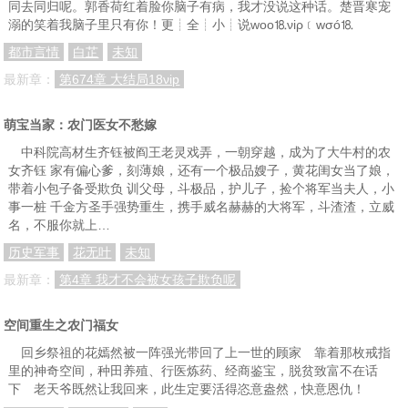
同去同归呢。郭香荷红着脸你脑子有病，我才没说这种话。楚晋寒宠
溺的笑着我脑子里只有你！更┊全┊小┊说wоо⒙νiρ﹝wσó⒙
都市言情
白芷
未知
最新章：
第674章 大结局18νip
萌宝当家：农门医女不愁嫁
中科院高材生齐钰被阎王老灵戏弄，一朝穿越，成为了大牛村的农
女齐钰 家有偏心爹，刻薄娘，还有一个极品嫂子，黄花闺女当了娘，
带着小包子备受欺负 训父母，斗极品，护儿子，捡个将军当夫人，小
事一桩 千金方圣手强势重生，携手威名赫赫的大将军，斗渣渣，立威
名，不服你就上…
历史军事
花无叶
未知
最新章：
第4章 我才不会被女孩子欺负呢
空间重生之农门福女
回乡祭祖的花嫣然被一阵强光带回了上一世的顾家 靠着那枚戒指
里的神奇空间，种田养殖、行医炼药、经商鉴宝，脱贫致富不在话
下 老天爷既然让我回来，此生定要活得恣意盎然，快意恩仇！