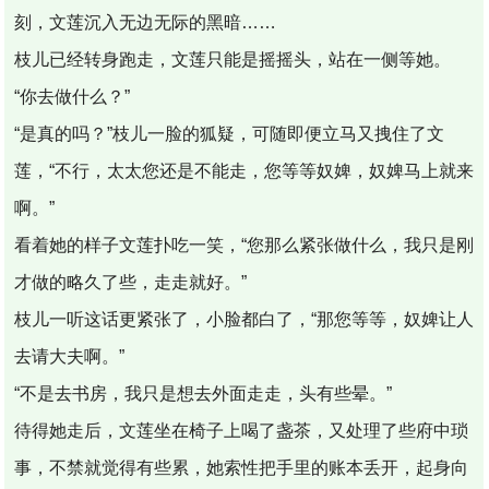
刻，文莲沉入无边无际的黑暗……
枝儿已经转身跑走，文莲只能是摇摇头，站在一侧等她。
“你去做什么？”
“是真的吗？”枝儿一脸的狐疑，可随即便立马又拽住了文
莲，“不行，太太您还是不能走，您等等奴婢，奴婢马上就来
啊。”
看着她的样子文莲扑吃一笑，“您那么紧张做什么，我只是刚
才做的略久了些，走走就好。”
枝儿一听这话更紧张了，小脸都白了，“那您等等，奴婢让人
去请大夫啊。”
“不是去书房，我只是想去外面走走，头有些晕。”
待得她走后，文莲坐在椅子上喝了盏茶，又处理了些府中琐
事，不禁就觉得有些累，她索性把手里的账本丢开，起身向