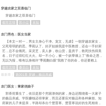
穿越农家之双喜临门
穿越农家之双喜临门
都市言情
苏小尘
未知
农门秀色：医女当家
【本文一对一，男女主身心干净。宠文，无虐】一朝穿越农家女，
父死母弱奶奶恶。季菀认了。好歹姑娘我是中医教授，还会一手好厨
艺，总不会饿死。采灵芝，卖人参，收山货，盖房子，救死扶伤得美
名，日子过得红红火火。却一不小心，被一个妖孽缠上了“救命之恩，
无以为报，唯有以身相许”季菀翻白眼“我救了你的命，你还要赖上
都市言情
桑非白
未知
最新章：
第001章 穿越，极品亲戚
农门医女：掌家俏娘子
郭香荷重生了，依旧是那个穷困潦倒的家，身边还围绕着一大家子
的极品亲戚。学医赚钱还得掌家，而且还要应对极品和各种麻烦。知
府家的儿子来提亲，半路却杀出个楚晋寒。楚晋寒说好的生死相依，