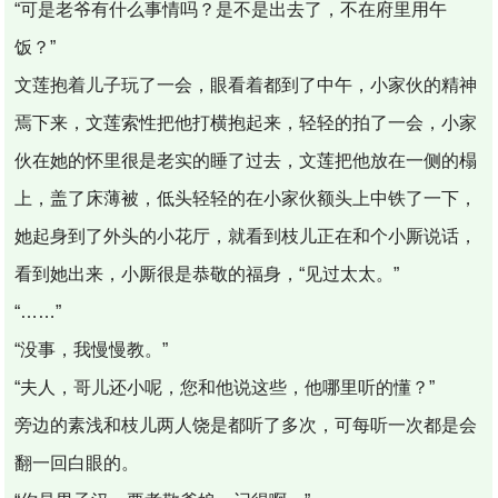
“可是老爷有什么事情吗？是不是出去了，不在府里用午
饭？”
文莲抱着儿子玩了一会，眼看着都到了中午，小家伙的精神
焉下来，文莲索性把他打横抱起来，轻轻的拍了一会，小家
伙在她的怀里很是老实的睡了过去，文莲把他放在一侧的榻
上，盖了床薄被，低头轻轻的在小家伙额头上中铁了一下，
她起身到了外头的小花厅，就看到枝儿正在和个小厮说话，
看到她出来，小厮很是恭敬的福身，“见过太太。”
“……”
“没事，我慢慢教。”
“夫人，哥儿还小呢，您和他说这些，他哪里听的懂？”
旁边的素浅和枝儿两人饶是都听了多次，可每听一次都是会
翻一回白眼的。