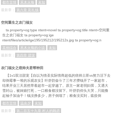
都市言情
禾木火每
未知
最新章：
第六章 彩礼钱
空间重生之农门福女
ta property=og:type ntent=novel ta property=og:title ntent=空间重
生之农门福女 ta property=og:ige
ntent/files/article/ige195/195212/195212s.jpg ta property=og:n
其他综合
禾木火每的小说
未知
最新章：
第四章 团宠
农门福女之痞帅夫君帮种田
【1v1双洁甜宠【自以为情圣实际情商超低的痞帅土匪vs努力活下去
却倒霉事一堆的乐观农女】叶舒韵奋斗了三年才攒钱开了一家超市，
结果开业三天居然带着超市一起穿越了。原主一家老弱妇孺，又遇大
雪封山，被婶娘打死，一口粮食都没留下。叶舒韵仰头大哭，只能撸
起袖子加油干！钱没挣多少，房子倒塌了；粮食没买到，瘟疫倒
都市言情
温余夕
未知
最新章：
第二百五十九章 村人的顾虑