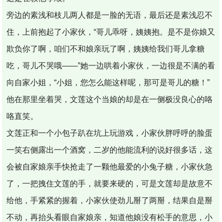
旁边的素浅和枝儿两人都是一脸的无语，最后还是素浅忍不
住，上前抱起了小家伙，“哥儿乖呀，姨姨抱。是不是你娘又
欺负你了啊，咱们不和娘亲玩了啊，姨姨给我们哥儿拿糖
吃，哥儿不哭哦——”她一边哄着小家伙，一边很是不满的看
向自家小姐，“小姐，您怎么能这样呢，那可是哥儿的糖！”
他在那里坐着哭，文莲这个当娘的却是在一侧极没良心的咯
咯直笑。
文莲正和一个小包子趴在坑上玩游戏，小家伙胖呼呼的脸蛋
一笑右侧露出一个酒窝，二岁的他能流利的说好很多话，这
会被自家娘亲手快抢走了一颗他最爱的小兔子糖，小家伙急
了，一把拽住文莲的手，就要来硬的，可是文莲却是故意不
给他，手紧紧的握着，小家伙使劲儿掰了两掰，结果自是掰
不动，再抬头看眼自家娘亲，知道他娘没有松手的意思，小