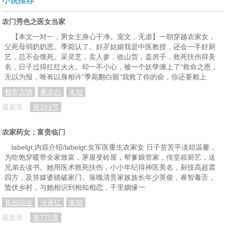
小说推荐
农门秀色之医女当家
【本文一对一，男女主身心干净。宠文，无虐】一朝穿越农家女，
父死母弱奶奶恶。季菀认了。好歹姑娘我是中医教授，还会一手好厨
艺，总不会饿死。采灵芝，卖人参，收山货，盖房子，救死扶伤得美
名，日子过得红红火火。却一不小心，被一个妖孽缠上了“救命之恩，
无以为报，唯有以身相许”季菀翻白眼“我救了你的命，你还要赖上
都市言情
桑非白
未知
最新章：
第383节
农家药女：富贵临门
labelgt;内容介绍/labelgt;女军医重生农家女 日子贫苦平淡却温馨，
为吃饱穿暖带全家致富，茅屋变砖屋，帮爹娘管家，传堂叔厨艺，送
兄弟去读书。她用医术救死扶伤，小小年纪得神医美名，厨技高超震
四方，及笄媒婆踏破家门。落魄清贵家族族长年少英俊，睿智毒舌，
蛰伏乡村，与她相识到相知相恋，千里姻缘一
其他综合
冷香忆
未知
最新章：
第770章