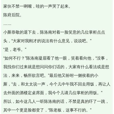
家伙不禁一咧嘴，哇的一声哭了起来。
陈府后院。
……
小厮恭敬的退下去，陈洛南对着一脸笑意的几位掌柜点点
头，“大家对我刚才的说法有什么意见，说说吧。”
“是，老爷。”
“如何不行？”陈洛南凝眉看了他一眼，笑着看向他，“没事，
我找你们过来就是想问问你们话的，大家有什么看法或是想
法，来来，畅所欲言吧。”最后他又吩咐一侧侯着的小
厮，“去，和太太说一声，今个儿中午我不回去用饭，再让人
去外面的酒楼定桌席面，我今个儿请几位掌柜的用饭。”
所以，如今这几人一听陈洛南的话，不禁是真的吓了一跳，
其中一个更是脸都变了，“陈老板，这事不行的。”