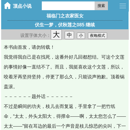
搜索
福临门之农家医女
伏生一梦，伏秋莲之085 继续
大
中
设置字体大小：
小
夜晚模式
本书由首发，请勿转载！
我觉得我自己是在找死，这番外好几回都想结。可这个文莲
的事情好像一直结不了。而且，我挺喜欢这个文莲，所以，
咬着牙再坚持坚持，停更了那么久，只能说声抱歉。顶着锅
盖滚。
－－－－－－题外话－－－－－－
不过是瞬间的功夫，枝儿去而复返，手里拿了一把竹纸
伞，“太太，外头太阳大，得撑伞——啊，太太您怎么了——
太太——”留在耳边的最后一个声音是枝儿惊恐的尖叫，下一