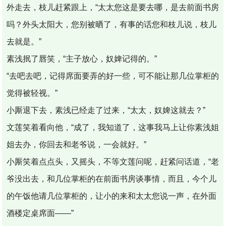
外走去，枝儿赶紧跟上，“太太您这是要去哪，是去前面书房
吗？外头太阳大，您别被晒了，有事的话您和枝儿说，枝儿
去就是。”
素浅抿了唇笑，“主子放心，奴婢记得的。”
“去吧去吧，记得席面要弄的好一些，可不能让那几位掌柜的
觉得被轻视。”
小厮退下去，素浅已经走了过来，“太太，奴婢这就去？”
文莲笑着看向他，“成了，我知道了，这事我马上让你素浅姐
姐去办，你回去和老爷说，一会就好。”
小厮笑着点点头，又摇头，不等文莲问呢，赶紧问话道，“老
爷没出去，和几位掌柜的在前面书房谈事情，而且，今个儿
的午饭他请几位掌柜的，让小的来和太太您说一声，在外面
酒楼定桌席面——”