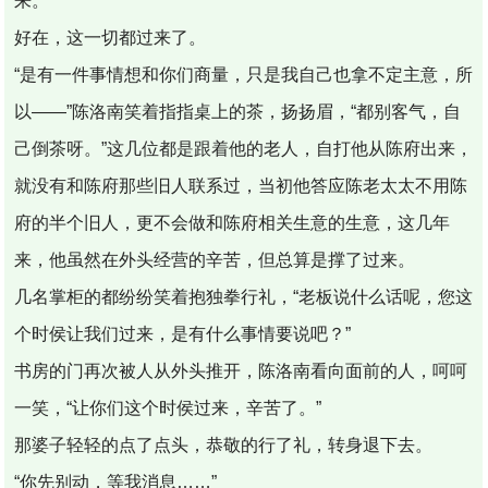
来。
好在，这一切都过来了。
“是有一件事情想和你们商量，只是我自己也拿不定主意，所
以——”陈洛南笑着指指桌上的茶，扬扬眉，“都别客气，自
己倒茶呀。”这几位都是跟着他的老人，自打他从陈府出来，
就没有和陈府那些旧人联系过，当初他答应陈老太太不用陈
府的半个旧人，更不会做和陈府相关生意的生意，这几年
来，他虽然在外头经营的辛苦，但总算是撑了过来。
几名掌柜的都纷纷笑着抱独拳行礼，“老板说什么话呢，您这
个时侯让我们过来，是有什么事情要说吧？”
书房的门再次被人从外头推开，陈洛南看向面前的人，呵呵
一笑，“让你们这个时侯过来，辛苦了。”
那婆子轻轻的点了点头，恭敬的行了礼，转身退下去。
“你先别动，等我消息……”