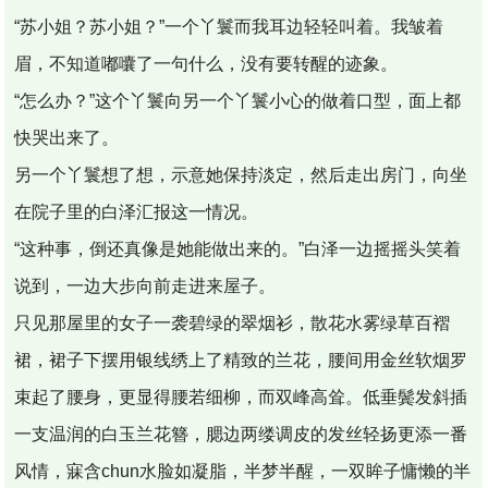
“苏小姐？苏小姐？”一个丫鬟而我耳边轻轻叫着。我皱着
眉，不知道嘟囔了一句什么，没有要转醒的迹象。
“怎么办？”这个丫鬟向另一个丫鬟小心的做着口型，面上都
快哭出来了。
另一个丫鬟想了想，示意她保持淡定，然后走出房门，向坐
在院子里的白泽汇报这一情况。
“这种事，倒还真像是她能做出来的。”白泽一边摇摇头笑着
说到，一边大步向前走进来屋子。
只见那屋里的女子一袭碧绿的翠烟衫，散花水雾绿草百褶
裙，裙子下摆用银线绣上了精致的兰花，腰间用金丝软烟罗
束起了腰身，更显得腰若细柳，而双峰高耸。低垂鬓发斜插
一支温润的白玉兰花簪，腮边两缕调皮的发丝轻扬更添一番
风情，寐含chun水脸如凝脂，半梦半醒，一双眸子慵懒的半