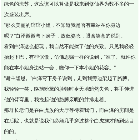
绿色的流苏，这应该可以算做是我来到修仙界为数不多的一
次盛装出席。
“那么美丽的绾绾小姐，不知道我是否有幸站在你身边
呢？”白泽微微弯下身子，放低姿态，眼含笑意的说到。
看到白泽这么想玩，我自然不能扰了他的兴致。只见我轻轻
抬起下巴，有些倨傲，仿佛恩赐一样的说到，“准了。就许你
能在本小姐身边站一会，瞻仰一下本小姐的花容。”
“谢主隆恩。”白泽弯下身子说到，走到我旁边架起了胳膊。
我轻轻一笑，略施粉黛的脸顿时令天地黯然失色，将手伸进
他的臂弯里，我挽起他的胳膊亲昵的并排走着。
那群长老们是在白虎族的大厅等待着我们，而白泽的房间是
在后院，也就是说我们必须几乎穿过整个白虎族才能到达目
的的。