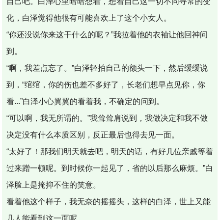
自己吧。白泽心里暗暗想着，想着自己这一切不同寻常的变
化，白泽觉得他很有可能喜欢上了这个小女人。
“你还没说你来这干什么的呢？”我拉着他的衣袖让他回神问
到。
“啊，我差点忘了。”白泽轻拍自己的额头一下，然后缓缓说
到，“绾绾，你的伤也差不多好了，长老们想早点见你，你
看...”白泽小心翼翼的看着我，不确定的问到。
“可以啊，我无所谓的。”我耸耸肩说到，我做决定和我不做
决定没有什么本质区别，反正最后也得去见一面。
“太好了！那我们明天就去吧，明天的话，有好几位亲戚等着
过来蹭一顿呢。到时候你一起见了，省的以后那么麻烦。”白
泽脸上是掩抑不住的笑意。
看着他这个样子，我无奈的摇摇头，这样的白泽，世上又能
几人能看到这一面呢。