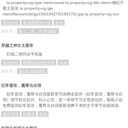
ta property=og:type ntent=novel ta property=og:title ntent=侧妃不
要太嚣张 ta property=og:ige
ntent/files/article/ige194/194270/194270s.jpg ta property=og:nov
其他综合
奈凉很胖的小说
未知
最新章：
第十二章：所谓“规矩”
穿越之神女太嚣张
扫描二维码去手机版
其他综合
我脑袋里的怪东西
未知
最新章：
第4章 临终嘱托
妃常嚣张，魔尊当自强
妃常嚣张，魔尊当自强最新章节由网友提供《妃常嚣张，魔尊当自
强》情节跌宕起伏、扣人心弦，是一本情节与文笔俱佳的，呱呱小说
免费提供妃常嚣张，魔尊当自强最新清爽干净的文字章节在线阅读。
都市言情
轻舞雪
未知