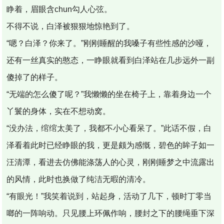
睁着，眉眼含chun勾人心弦。
不得不说，白泽被狠狠地惊艳到了。
“嗯？白泽？你来了。”刚刚睡醒的我嗓子有些性感的沙哑，
还有一丝真实的憨态，一睁眼就看到白泽站在几步远外一副
傻掉了的样子。
“无端的怎么傻了呢？”我懒懒的坐在椅子上，靠着身边一个
丫鬟的身体，实在不想动窝。
“没办法，绾绾太美了，我都不小心看呆了。”此话不假，白
泽看着此时已经睁眼的我，更是颇为感慨，碧色的眸子如一
汪清潭，看进去仿佛能涤荡人的心灵，刚刚睡梦之中流露出
的风情，此时也换做了纯洁无暇的清冷。
“有眼光！”我笑着说到，站起身，活动了几下，顿时丁零当
啷的一阵响动。只见腰上环佩作响，腰封之下的腰绳垂下深