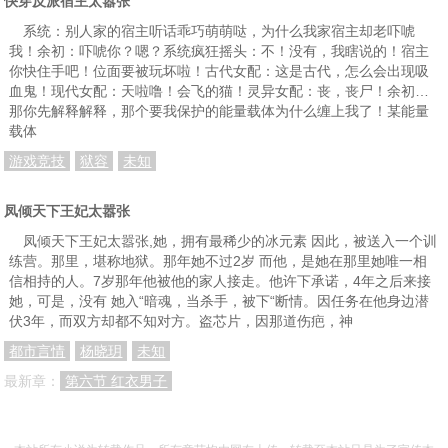
快穿反派宿主太嚣张
系统：别人家的宿主听话乖巧萌萌哒，为什么我家宿主却老吓唬
我！余初：吓唬你？嗯？系统疯狂摇头：不！没有，我瞎说的！宿主
你快住手吧！位面要被玩坏啦！古代女配：这是古代，怎么会出现吸
血鬼！现代女配：天啦噜！会飞的猫！灵异女配：丧，丧尸！余初…
那你先解释解释，那个要我保护的能量载体为什么缠上我了！某能量
载体
游戏竞技
狱容
未知
凤倾天下王妃太嚣张
凤倾天下王妃太嚣张,她，拥有最稀少的冰元素 因此，被送入一个训
练营。那里，堪称地狱。那年她不过2岁 而他，是她在那里她唯一相
信相持的人。7岁那年他被他的家人接走。他许下承诺，4年之后来接
她，可是，没有 她入“暗魂，当杀手，被下“断情。因任务在他身边潜
伏3年，而双方却都不知对方。盗芯片，因那道伤疤，神
都市言情
杨晓玥
未知
最新章：
第六节 红衣男子