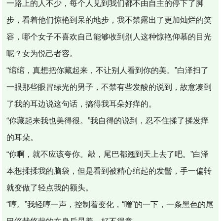
一路上的人不少，每个人见到我们都不由自主的停下了脚
步，看着他们惊艳到呆的地步，我不禁露出了更加灿烂的笑
容，哪个女子不喜欢自己能够收到别人这种惊艳仰慕的目光
呢？女为悦己者容。
“绾绾，真想把你藏起来，不让别人看到你的美。”白泽扫了
一眼那些眼冒绿光的男子，不禁有些发酸的说到，故意凑到
了我的耳边说这句话，搞得我耳朵好痒的。
“你藏起来我也美得很。”我自得的说到，忍不住揉了揉发痒
的耳朵。
“你啊，就不应该夸你。敲，尾巴都翘到天上去了吧。”白泽
本想揉揉我的脑袋，但是看到被精心绾起的发髻，手一偏转
就变做了轻点我的额头。
“哼。”我轻哼一声，控制着变化，“噌”的一下，一条黑色的尾