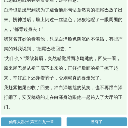
巴悠哉悠哉的在身后晃着，好不得意。
白泽也是没想到我为了迎合他那句话竟然真的把尾巴放了出
来。愣神过后，脸上闪过一丝愠色，狠狠地瞪了一眼周围的
人，“都背过身去！”
我莫名其妙的看着他，只见白泽脸色阴沉的不像话，有些严
肃的对我说到，“把尾巴收回去。”
“为什么？”我皱着眉，突然感觉后面凉飕飕的，回头一看，
原来尾巴是从裙子底下出来的，正好把后面的裙子撩了起
来，幸好底下还穿着裤子，否则就真的要走光了。
我赶紧把尾巴收了回去，冲白泽尴尬的笑笑，也不再跟白泽
打闹了，安安稳稳的走在白泽身边跟他一起跨入了大厅的正
门。
仙尊太嚣张 第三百九十章
没有了