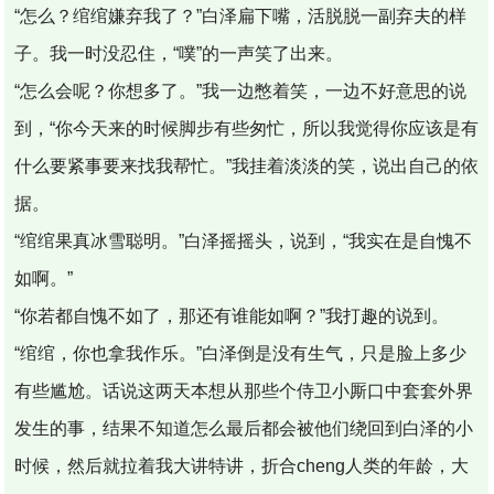
“怎么？绾绾嫌弃我了？”白泽扁下嘴，活脱脱一副弃夫的样
子。我一时没忍住，“噗”的一声笑了出来。
“怎么会呢？你想多了。”我一边憋着笑，一边不好意思的说
到，“你今天来的时候脚步有些匆忙，所以我觉得你应该是有
什么要紧事要来找我帮忙。”我挂着淡淡的笑，说出自己的依
据。
“绾绾果真冰雪聪明。”白泽摇摇头，说到，“我实在是自愧不
如啊。”
“你若都自愧不如了，那还有谁能如啊？”我打趣的说到。
“绾绾，你也拿我作乐。”白泽倒是没有生气，只是脸上多少
有些尴尬。话说这两天本想从那些个侍卫小厮口中套套外界
发生的事，结果不知道怎么最后都会被他们绕回到白泽的小
时候，然后就拉着我大讲特讲，折合cheng人类的年龄，大