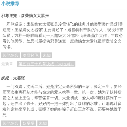
小说推荐
邪尊逆宠：废柴嫡女太嚣张
邪尊逆宠：废柴嫡女太嚣张是冷雪轻飞的经典其他类型类作品{邪尊
逆宠：废柴嫡女太嚣张}主要讲述了：退役特种部队的军人，现役特警
队员，方柠一睁眼睛看到一只超级大 冷雪轻飞最新鼎力大作，年度必
看其他类型。禁忌书屋提供邪尊逆宠：废柴嫡女太嚣张最新章节全文
阅读。
其他综合
冷雪轻飞
未知
最新章：
第五百三十八章决战（大结局）
妖妃，太嚣张
一门双嫡，沈氏二后。她是注定天命所归的王后，缘定三生，要经
历两次生离死别才能与命定的爱人携手一世。第一次，她为了扶持所
爱之人登上王位，辛苦谋算一切。大业初成，爱人却和庶妹搞到了一
起，还弄出了孩子。好好的一把王炸打出了废牌的水准，让那诡计多
端的庶妹坐享其成，毒哑了她的好嗓子赶出王宫不说，还要将她置于
死
其他综合
妖塔塔
未知