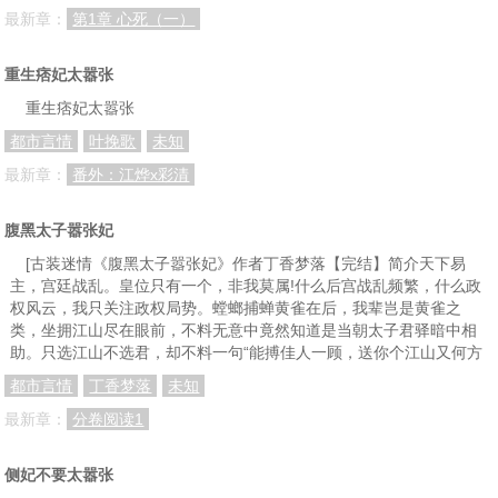
最新章：
第1章 心死（一）
重生痞妃太嚣张
重生痞妃太嚣张
都市言情
叶挽歌
未知
最新章：
番外：江烨x彩清
腹黑太子嚣张妃
[古装迷情《腹黑太子嚣张妃》作者丁香梦落【完结】简介天下易
主，宫廷战乱。皇位只有一个，非我莫属!什么后宫战乱频繁，什么政
权风云，我只关注政权局势。螳螂捕蝉黄雀在后，我辈岂是黄雀之
类，坐拥江山尽在眼前，不料无意中竟然知道是当朝太子君驿暗中相
助。只选江山不选君，却不料一句“能搏佳人一顾，送你个江山又何方
都市言情
丁香梦落
未知
最新章：
分卷阅读1
侧妃不要太嚣张