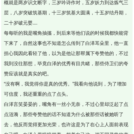
概就是两岁识文断字，三岁吟诗作对，五岁妖力到达炼气三
层，八岁突破筑基期，十三岁筑基大圆满，十五岁结丹期，
二十岁破元婴....
每每听的我是嘴角抽搐，到后来等他们说的时候我都快能背
下来了，自然这事也不知道怎么传到了白泽耳朵里，他一直
担心我因此看轻了他，以为是他让那帮属下夸赞他的，不过
我到没往那想，毕竟白泽的优秀有目共睹，那些侍卫们的夸
赞应该就是真实的吧。
“没有啊，我觉得你是真的优秀。”我看向他说到，为了增加
可信度，我还重重的点了点头。
白泽言笑晏晏的，嘴角有一丝小无奈，不过心里却泛起了点
点涟漪，那些夸赞他的话不知道为什么被那些话被她听了
去，他反而觉得更加光荣，也许这是为了在心上人面前表现