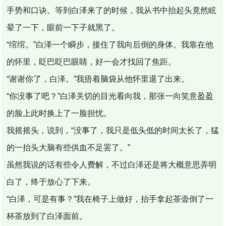
手势和口诀。等到白泽来了的时候，我从书中抬起头竟然眩
晕了一下，眼前一下子就黑了。
“绾绾。”白泽一个瞬步，接住了我向后倒的身体。我靠在他
的怀里，眨巴眨巴眼睛，好一会才找回了焦距。
“谢谢你了，白泽。”我捂着脑袋从他怀里退了出来。
“你没事了吧？”白泽关切的目光看向我，那张一向笑意盈盈
的脸上此时换上了一脸担忧。
我摇摇头，说到，“没事了，我只是低头低的时间太长了，猛
的一抬头大脑有些供血不足罢了。”
虽然我说的话有些令人费解，不过白泽还是将大概意思弄明
白了，终于放心了下来。
“白泽，可是有事？”我在椅子上做好，抬手拿起茶壶倒了一
杯茶放到了白泽面前。