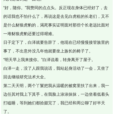
“好，随你。”我赞同的点点头。反正现在身体已经好了，去
的话我也不怕什么了，再说这是去见白虎租的长老们，又不
是什么豺狼虎豹的，渴死事实证明面对那些个长老远比面对
一堆豺狼虎豹还要过得艰难。
日子定下了，白泽就要告辞了，他现在已经慢慢接管族里的
事了，不出意外没几年他就要坐上族长的椅子了。
“明天早上我来接你。”白泽说着，转身离开了屋子。
白泽一走，没了人跟我说话，我站起身活动了一会，又坐了
回去继续研究法术大全。
第二天天明，两个丫鬟把我从温暖的被窝里扶了出来，我一
边任其对我上下其手，在我脸上涂涂抹抹，一边坐着低着头
打瞌睡，等到她们都拾掇完了，我已经和周公聊了好半天
了。