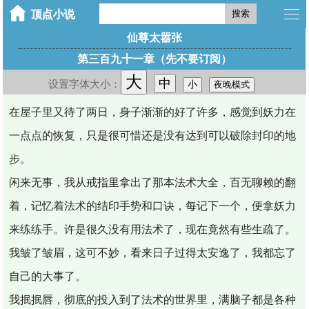
搜索
仙尊太嚣张
第三百九十一章（先不要订阅）
大
中
设置字体大小：
小
夜晚模式
在屋子里又待了两日，身子渐渐的好了许多，感觉到妖力在
一点点的恢复，只是很可惜还是没有达到可以破除封印的地
步。
闲来无事，我从戒指里拿出了那本法术大全，百无聊赖的翻
着，记忆着法术的结印手势和口诀，每记下一个，便拿妖力
来练练手。许是很久没有用法术了，现在竟然有些生疏了。
我皱了皱眉，这可不妙，看来日子过得太安逸了，我都忘了
自己的大事了。
我抿抿唇，彻底的投入到了法术的世界里，满脑子都是各种