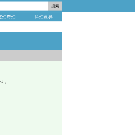
搜索
玄幻奇幻
科幻灵异
↓，