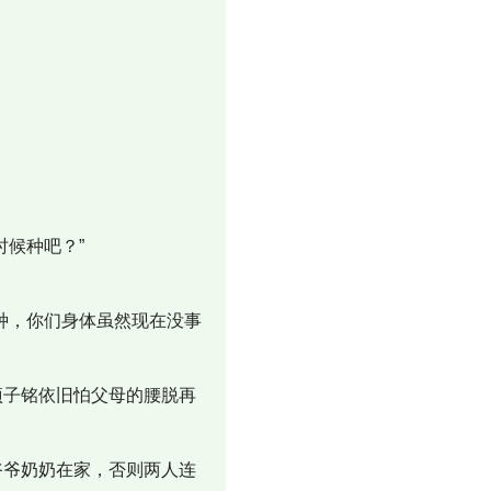
候种吧？”
种，你们身体虽然现在没事
项子铭依旧怕父母的腰脱再
爷爷奶奶在家，否则两人连