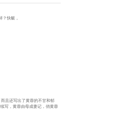
鲜？快艇，
 而且还写出了黄蓉的不甘和郁
+续写，黄蓉由母成妻记，俏黄蓉