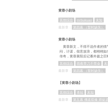
黄蓉小剧场
其他综合
mrbukuan
未知
最新章：
第四幕 （暂时缺失）
黄蓉小剧场
黄蓉新文，不得不说作者的情
闷，计谋，假意放浪，都栩栩如
传奇，黄蓉襄阳后记番外篇之巨
其他综合
雨夜带刀不带伞
未
最新章：
第四幕 （暂时缺失）
【黄蓉小剧场】
其他综合
本站
未知
最新章：
第五幕 佛道双修 师徒