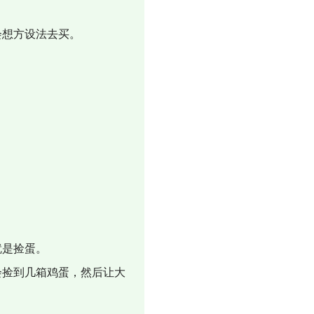
会想方设法去买。
就是捡蛋。
会捡到几箱鸡蛋，然后让大