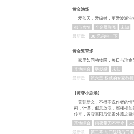
黄金渔场
爱蓝天，爱绿树，更爱波澜浩
都市言情
全金属弹壳
未知
最新章：
38.兄弟抱一下
黄金繁育场
家里如同动物园，每日与珍禽
其他综合
鹦鹉缘
未知
最新章：
第六章 权威的专家教授
【黄蓉小剧场】
黄蓉新文，不得不说作者的情
闷，计谋，假意放浪，都栩栩如
传奇，黄蓉襄阳后记番外篇之巨
其他综合
雨夜带刀不带伞
未
最新章：
第二幕 前门送狼后门引