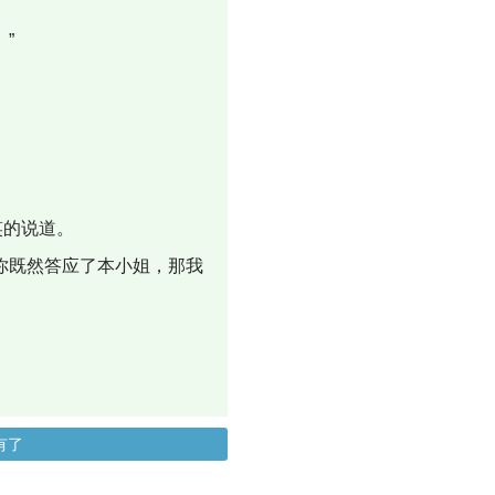
”
笑的说道。
你既然答应了本小姐，那我
有了