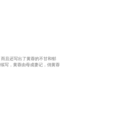
 而且还写出了黄蓉的不甘和郁
+续写，黄蓉由母成妻记，俏黄蓉