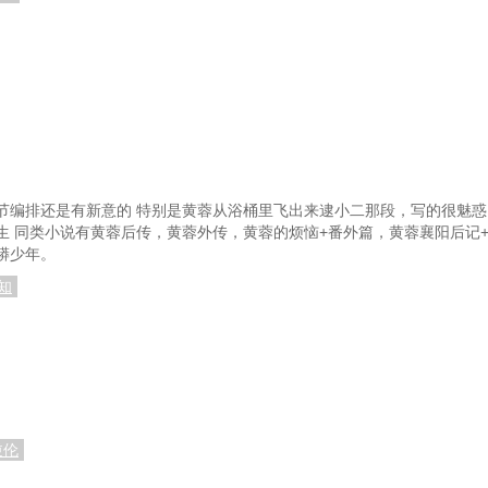
节编排还是有新意的 特别是黄蓉从浴桶里飞出来逮小二那段，写的很魅惑
生 同类小说有黄蓉后传，黄蓉外传，黄蓉的烦恼+番外篇，黄蓉襄阳后记
蟒少年。
知
逆伦