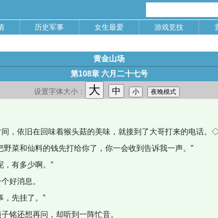
情
历史军事
女生最爱
游戏竞技
黄金山场
第108章 六月二十七号
大
中
设置字体大小：
小
夜晚模式
时间，依旧在回味着猴头菇的美味，就接到了大哥打来的电话。◇
把野菜和仙料的钱先打给你了，你一会收到告诉我一声。”
呢，有多少啊。”
一个好消息。
事，先挂了。”
项子铭还想再问，却听到一阵忙音。