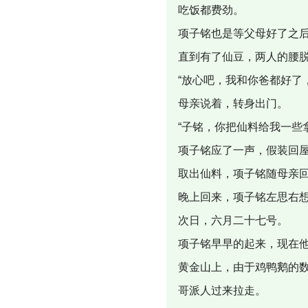
吃饭都费劲。
项子铭也是等父母好了之
直到有了仙豆，两人的腰
“放心吧，我和你爸都好了
母亲说着，转身出门。
“子铭，你把仙料给我一些
项子铭应了一声，假装回
取出仙料，项子铭随母亲
晚上回来，项子铭左思右
次日，六月二十七号。
项子铭早早的起来，现在
黄金山上，由于鸡鸭鹅的
哥派人过来拉走。