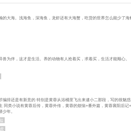
瀚的大海。浅海鱼，深海鱼，龙虾还有大海蟹，吃货的世界怎么能少了海
异兽为伴，这才是生活。养的动物有人抢着买，求着买，生活才能顺心。
节编排还是有新意的 特别是黄蓉从浴桶里飞出来逮小二那段，写的很魅惑
生 同类小说有黄蓉后传，黄蓉外传，黄蓉的烦恼+番外篇，黄蓉襄阳后记
蟒少年。
知
虎