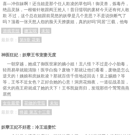
喜—冲你妹啊！还当姐是那个任人欺凌的草包吗！御灵兽，炼毒丹，
绝品灵脉，一根银针敢跟阎王抢人！昔日懦弱的废材今天还有何人敢
第九十七章 又有人来碍眼了
第九十八章 算计性命
第九十九章 打压庶妹
欺 不过，这个总在姐跟前晃悠的妖孽是几个意思？不是说快断气了
第一百章 安王洒诱饵
吗？顶着一张天怒人怨的脸天天撩拨姐，真的好吗“同居”三载，他每
游戏竞技
姗宝呗
未知
最新章：
第9章 花魁
神医狂妃：妖孽王爷宠妻无度
一朝穿越，她成了御医世家的嫡小姐！丑八怪？不过是小小胎毒，
轻而易举就能清除！医学白痴？废物？那就让他们看看，废物是怎么
逆天的！姨娘和庶妹欺凌？那就百倍千倍地还回去！皇上赐婚？等
等，王爷不近女色？正好合她的心意！洞房花烛夜，一道征战圣旨，
偌大的燕王府就成了她的天下！王爷凯旋而归，发现那些个莺莺燕燕
居然
女生最爱
花做的雪茄
未知
最新章：
终篇 第五十三章
妖孽王妃不好惹：冷王追妻忙