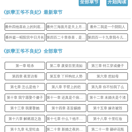
全部章节
开始阅读
《妖孽王爷不良妃》最新章节
番外四他喜欢上的到底是不是女人！
番外三海面月是天上月，眼前人是心中人
番外二我是一个阴阳人
番外篇一昭阳宫中日月长
第四百二十章恭喜，是个男孩儿
第四百一十九章我今儿是来给主子贺喜的
《妖孽王爷不良妃》全部章节
第一章 暗杀
第二章 废柴百里清如
第三章 特工穿成傻子
第四章 夜里访客
第五章 丫环狗仗人势
第六章 想姑母
第七章 怎么是他？
第八章 手臂上的疤
第九章 你不怕我了么
第十章 我宁愿娶个傻子
第十一章 还真是个病秧子
第十二章 未婚夫是个渣
第十三章 我要娶她
第十四章 圣旨赐婚
第十五章 嫁衣被毁
第十六章 解燃眉之急
第十七章 什么？他不来迎亲？
第十八章 十里红妆
第十九章 礼堂吐血
第二十章 新婚之夜的意外来客
第二十一章 砸碎花瓶