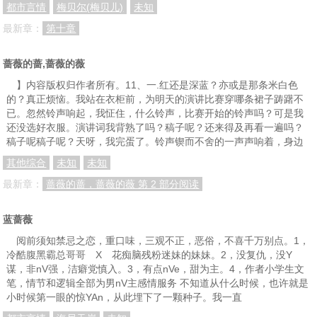
都市言情
梅贝尔(梅贝儿)
未知
第58章 58
第59章 59
第60章 60
最新章：
第十章
第61章 61
第62章 62
第63章 63
第64章 64
第65章 65
第66章 66
蔷薇的蔷,蔷薇的薇
】内容版权归作者所有。11、一.红还是深蓝？亦或是那条米白色
第67章 67
第68章 68
第69章 69
的？真正烦恼。我站在衣柜前，为明天的演讲比赛穿哪条裙子踌躇不
第70章 70
第71章 71
第72章 72
已。忽然铃声响起，我怔住，什么铃声，比赛开始的铃声吗？可是我
还没选好衣服。演讲词我背熟了吗？稿子呢？还来得及再看一遍吗？
第73章 73
第74章 74
第75章 75
稿子呢稿子呢？天呀，我完蛋了。铃声锲而不舍的一声声响着，身边
第76章 76
第77章 77
第78章 78
其他综合
未知
未知
最新章：
蔷薇的蔷，蔷薇的薇 第 2 部分阅读
第79章 79
第80章 540
第81章 80
第82章 81
第83章 82
第84章 83
蓝蔷薇
第85章 84
第86章 85
第87章 86
阅前须知禁忌之恋，重口味，三观不正，恶俗，不喜千万别点。1，
冷酷腹黑霸总哥哥 X 花痴脑残粉迷妹的妹妹。2，没复仇，没Y
第88章 87
第89章 88
第90章 89
谋，非nV强，洁癖党慎入。3，有点nVe，甜为主。4，作者小学生文
笔，情节和逻辑全部为男nV主感情服务 不知道从什么时候，也许就是
第91章 90
第92章 91
第93章 92
小时候第一眼的惊YAn，从此埋下了一颗种子。我一直
第94章 93
第95章 94
第96章 95