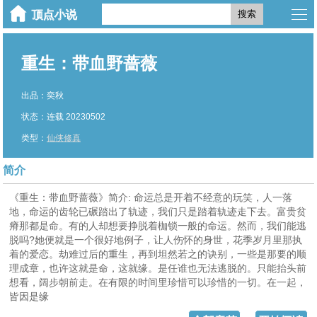
搜索
重生：带血野蔷薇
出品：奕秋
状态：连载 20230502
类型：
仙侠修真
简介
《重生：带血野蔷薇》简介: 命运总是开着不经意的玩笑，人一落
地，命运的齿轮已碾踏出了轨迹，我们只是踏着轨迹走下去。富贵贫
瘠那都是命。有的人却想要挣脱着枷锁一般的命运。然而，我们能逃
脱吗?她便就是一个很好地例子，让人伤怀的身世，花季岁月里那执
着的爱恋。劫难过后的重生，再到坦然若之的诀别，一些是那要的顺
理成章，也许这就是命，这就缘。是任谁也无法逃脱的。只能抬头前
想看，阔步朝前走。在有限的时间里珍惜可以珍惜的一切。在一起，
皆因是缘