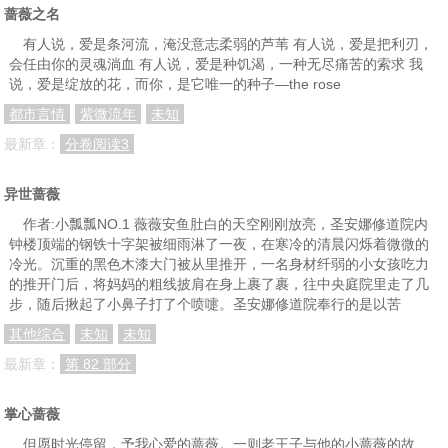
蔷薇之名
有人说，爱是条河流，淹没意志柔弱的芦苇 有人说，爱是把利刃，
会任由你的灵魂淌血 有人说，爱是种饥渴，一种无尽痛苦的索求 我
说，爱是绽放的花，而你，是它唯一的种子―the rose
都市言情
紫微流年
未知
最新章：
分卷阅读3
异世蔷薇
作者:小瓢瓢NO.1 薇薇安鱼肚白的天空刚刚放亮，圣安娜修道院内
钟楼顶端的钢铁十字架被细雨淋了一夜，在寒冷的清晨闪烁着微微的
冷光。沉重的黑色木漆大门被从里推开，一名身材纤弱的小女孩吃力
的推开门后，将妈妈的粗线披肩在身上裹了裹，往中央庭院里走了几
步，随后揪起了小鼻子打了个喷嚏。圣安娜修道院奉行的是以苦
其他综合
未知
未知
最新章：
第 82 部分
掌心蔷薇
但愿时光停留，予我心爱的蔷薇。一则老王子与他的小蔷薇的故