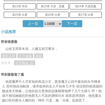
第22章 等你
第23章 天使，恶魔
第24章 天使恶魔
第25章 比赛
第26章 比赛
第27章 比赛
上一页
下一页
第28章 遇见你很幸福
第29章 始末
第30章 为难
小说推荐
第31章 痛
第32章 痛
第33章 痛
第34章 和好
第35章 遇见你
第36章 36
野兽嗅蔷薇
山有玉而草木润，人藏玉则万事兴，
第37章 37
第38章 38
第39章 39
都市言情
月下金狐
未知
第40章 40
第41章 41
第42章 42
最新章：
分节阅读_67
第43章 43
第44章 44
第45章 45
第46章 46
第47章 47
第48章 48
带刺蔷薇着了魔
他是魔界中人尽皆知的风流少主，更是魔王心目中最佳的头号继承
第49章 49
第50章 50
第51章 51
人 想对他自动献身，请求临幸的女人不知有几卡车 却没想到他竟踢到
她这块大铁板，让他在欲火焚身的边缘狠狠地摔了几个大跟斗 哼！他
第52章 52
第53章 53
第54章 54
就不相信她能抗拒他那无人可及的调情功夫 就算是用强的，他也要从
第55章 55
第56章 56
第57章 57
她口听到那令人颤抖的「呻吟 只是，她「冷感」也就罢了，