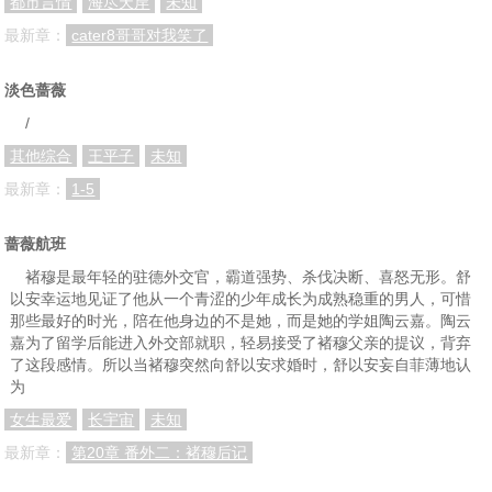
都市言情
海尽天岸
未知
最新章：
cater8哥哥对我笑了
第97章 96
第98章 97
第99章 98
第100章 99
淡色蔷薇
/
其他综合
王平子
未知
最新章：
1-5
蔷薇航班
褚穆是最年轻的驻德外交官，霸道强势、杀伐决断、喜怒无形。舒
以安幸运地见证了他从一个青涩的少年成长为成熟稳重的男人，可惜
那些最好的时光，陪在他身边的不是她，而是她的学姐陶云嘉。陶云
嘉为了留学后能进入外交部就职，轻易接受了褚穆父亲的提议，背弃
了这段感情。所以当褚穆突然向舒以安求婚时，舒以安妄自菲薄地认
为
女生最爱
长宇宙
未知
最新章：
第20章 番外二：褚穆后记