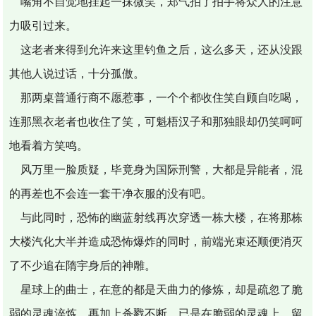
嘴角不自觉地挂起一抹微笑，郑气拍了拍手将众人的注意
力吸引过来。
这老者来得到允许来这里钓鱼之后，这么多天，还从没跟
其他人说过话，十分孤傲。
那两桌普通行商不愿惹事，一个个都收住笑自顾自吃喝，
连那黑衣老者也收住了笑，可魁梧汉子和那独眼却仍笑呵呵
地看着方笑鸣。
风万里一脸质疑，毕竟身为国际刑警，大都是异能者，混
的再差也不会连一套干净衣服的没有吧。
与此同时，恐怖的幽蓝射线再次穿透一栋大楼，在将那栋
大楼汽化大半并造成恐怖爆炸的同时，前端光束还顺便消灭
了不少追在隋宇身后的神雕。
星球上的曲士，在意的都是天曲力的修炼，却是疏忽了脆
弱的灵魂淬炼。再加上杀戮不断，已是在脆弱的灵魂上，留