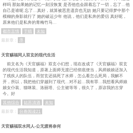
样吗 那如果她的记忆一刻没恢复 是否他也会跟着忘了一切，忘了…他
自己是谁呢 忘了…真好，就算被恶意遗弃也无妨 她只要记得梦中那个
模糊的身影就行了 她的破运少年 他说，他们是私奔的爱侣 真好呢，
原来他们是私奔的青梅竹马…
都市言情
于晴
未知
最新章：
序
天官赐福同人双玄的现代生活
前文名为《天官赐福》双玄小幻想，现在改成了《天官赐福》双玄
的现代生活我知道，原著上面师无渡已经彻底便当，风师娘娘还加入
了残疾人的队伍，而贺玄还搞死了水师，怎么看怎么死局，我解不
开，所以，我把他们穿越到了现代…对不起…我有罪…我想看风师娘
娘女仆装、猫咪装、洛丽塔、公主裙等等，很久了，原谅我的古穿
今。好
其他综合
姑苏清酒
未知
最新章：
分卷阅读21
天官赐福双水同人-公无渡将奈何