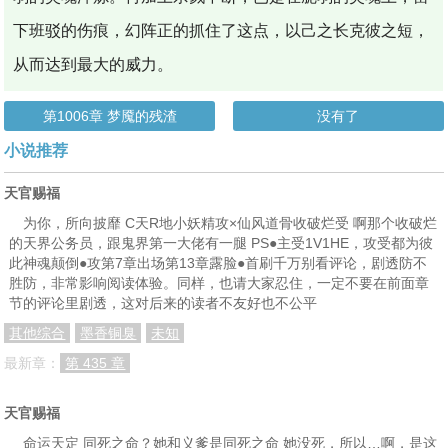
下班驳的伤痕，幻阵正的抓住了这点，以己之长克彼之短，
从而达到最大的威力。
第1006章 梦魇的残渣
没有了
小说推荐
天官赐福
为你，所向披靡 C天R地小妖精攻×仙风道骨收破烂受 啊那个收破烂
的天界公务员，跟鬼界第一大佬有一腿 PS●主受1V1HE，攻受都为彼
此神魂颠倒●攻第7章出场第13章露脸●首刷千万别看评论，剧透防不
胜防，非常影响阅读体验。同样，也请大家忍住，一定不要在前面章
节的评论里剧透，这对后来的读者不友好也不公平
其他综合
墨香铜臭
未知
最新章：
第 435 章
天官赐福
命运天定 同死之命？她和义爹是同死之命 她没死，所以…啊，是这