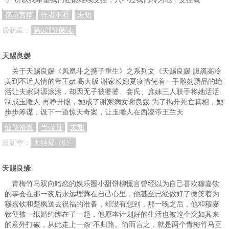
都市言情
作者不祥
未知
最新章：
第5部分阅读
天赐良媛
关于天赐良媛《凤凰斗之携子重生》之系列文《天赐良媛 腹黑高冷
美到不近人情的帝王gt 高大版 谢家长媳夏凌惜凭着一手雕刻赝品的绝
活让夫家财源滚滚，却因无子被婆婆、妾氏、庶妹三人联手将她活活
制成玉雕人 再睁开眼，她成了谢家病女谢良媛 为了揭开死亡真相，她
步步筹谋，设下一道惊天奇案，让玉雕人在西凌帝王兰天
仙侠修真
半壶月
未知
最新章：
大结局（6）
天赐良缘
青梅竹马双向暗恋的娱乐圈小甜饼柳憬言曾经以为自己喜欢穆嘉钦
的事会在那一夜后永远埋葬在自己心里，他甚至已经做好了微笑着为
穆嘉钦和楚枫送去祝福的准备，却没有想到，那一晚之后，他和穆嘉
钦便被一纸婚约绑在了一起，他原本计划好的生活也被这个突如其来
的意外打破，从此走上一条“不归路。简而言之，就是两个青梅竹马互