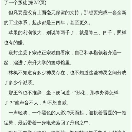
了一个叛徒(第2/2页)
但凡要是没有上面毫无保留的支持，那想要完成一套全新
的工业体系，起步都是三四年，甚至更久。
苹果的利润很大，别说降两千了，就是降三、四千，照样
也有的赚。
段封尘丢下宗政正宗独自看家，自己和李楷领着齐遇一
起，溜进了东升大学的篮球馆里。
林枫不知道有多少神灵存在，也不知道这些神灵之间分成
了多少个派系。
那王爷也不推辞，坐下便问道：“孙化，那事办得怎样
了？”他声音不大，却不怒自威。
一声轻响，一个黑色的人影冲天而起，迎接着雷霆的一顿
猛劈，最后带着一身电光落回了丹房之中。