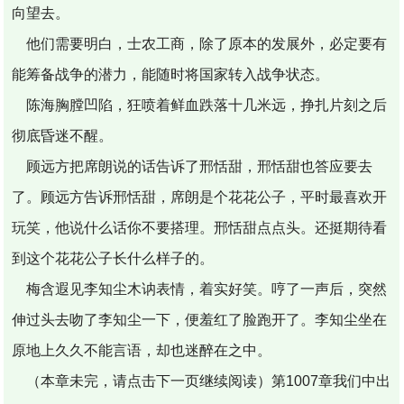
向望去。
他们需要明白，士农工商，除了原本的发展外，必定要有
能筹备战争的潜力，能随时将国家转入战争状态。
陈海胸膛凹陷，狂喷着鲜血跌落十几米远，挣扎片刻之后
彻底昏迷不醒。
顾远方把席朗说的话告诉了邢恬甜，邢恬甜也答应要去
了。顾远方告诉邢恬甜，席朗是个花花公子，平时最喜欢开
玩笑，他说什么话你不要搭理。邢恬甜点点头。还挺期待看
到这个花花公子长什么样子的。
梅含遐见李知尘木讷表情，着实好笑。哼了一声后，突然
伸过头去吻了李知尘一下，便羞红了脸跑开了。李知尘坐在
原地上久久不能言语，却也迷醉在之中。
（本章未完，请点击下一页继续阅读）第1007章我们中出