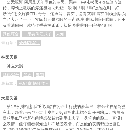
公无渡河 四周是沉如墨色的漆黑。哭声，尖叫声混沌地在脑内旋
转，脖颈上粗粝的疼痛感如同灼烧一般“啊！啊！啊”是谁在叫，好
吵“哥”怎么好像在叫哥哥，这声音，青玄，是青玄啊“青玄”师无渡以为
自己大叫了一声，实际却只是沙哑的一声低呼 他猛地睁开眼睛，还不
及看清周围，就待伸手去拉弟弟，却是哗啦啦的一阵铁链乱响
其他综合
一定要叫江城子
未知
最新章：
分卷阅读22
神医天赐
神医天赐
其他综合
黑天
未知
最新章：
第54章 施针救人
天赐良基
第1章别来招惹我“所以呢”在公路上行驶的豪车里，林钰坐在副驾驶
座上，那看起来也不过十岁的JiNg致脸庞上找不出任何缺点。揪着衣
摆的手似乎把所有的愤怒都转移到手上去了，尽管他的脸上一直没什
么表情，但仔细看就知道并不是没表情，而是他的表情都已经僵住
了“所以我希望我们还能继续交往，只不过我们转为地下交往就