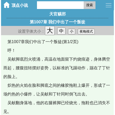
搜索
天官赐邪
第1007章 我们中出了一个叛徒
大
中
设置字体大小：
小
夜晚模式
第1007章我们中出了一个叛徒(第1/2页)
呼！
吴献脚底烈火喷涌，高温在地面留下灼烧痕迹，身体腾空
而起，腰腹扭转摆好姿势，以标准的飞踢动作，踹在了丁针
的脸上。
炽热的火焰在脸和脚底之间的橡胶拖鞋上爆开，形成了一
场灼热的小爆炸，让吴献和丁针同时倒飞出去。
吴献翻身落地，他的右腿裤脚已经烧光，拖鞋也已消失不
见。