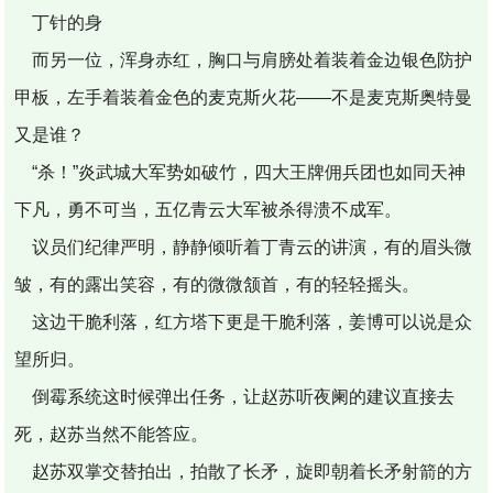
丁针的身
而另一位，浑身赤红，胸口与肩膀处着装着金边银色防护
甲板，左手着装着金色的麦克斯火花——不是麦克斯奥特曼
又是谁？
“杀！”炎武城大军势如破竹，四大王牌佣兵团也如同天神
下凡，勇不可当，五亿青云大军被杀得溃不成军。
议员们纪律严明，静静倾听着丁青云的讲演，有的眉头微
皱，有的露出笑容，有的微微颔首，有的轻轻摇头。
这边干脆利落，红方塔下更是干脆利落，姜博可以说是众
望所归。
倒霉系统这时候弹出任务，让赵苏听夜阑的建议直接去
死，赵苏当然不能答应。
赵苏双掌交替拍出，拍散了长矛，旋即朝着长矛射箭的方