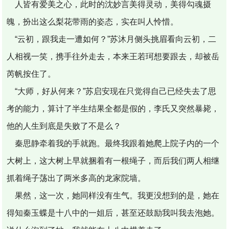
人皆有爱美之心，此时的沈妙言美得灵动，美得勾魂摄
魄，扮出这么梨花带雨的姿态，实在叫人怜惜。
“云初，跟我走一遭如何？”苏沐月侧头挑眉看向云初，二
人相视一笑，携手往外走去，本来王若珂想要跟去，却被岳
芮帆按住了。
“大师，好从何来？”苏启安现在只觉得自己已经失去了思
考的能力，算计了半生结果全都是假的，李氏又突然暴毙，
他的人生到底是失败了不是么？
秦思静牵着我的手就跑。最终我跟着她爬上院子内的一个
大树上，这大树上早就捆着有一根绳子，而后我们两人相继
抓着绳子荡出了两米多高的龙家院墙。
果然，这一次，她同样没有生气。我更没想到的是，她在
得知秦玉蝶是十八中的一姐后，甚至还鼓励我叫我去泡她。