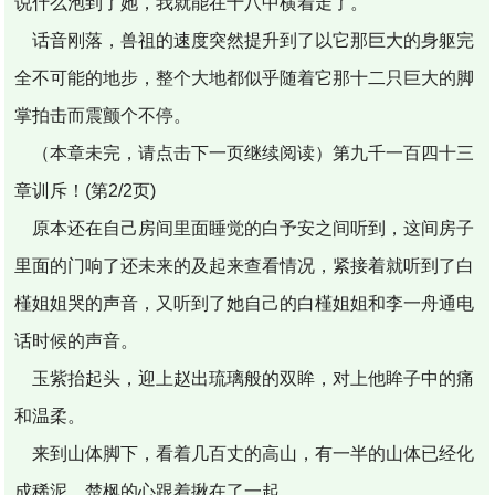
说什么泡到了她，我就能在十八中横着走了。
话音刚落，兽祖的速度突然提升到了以它那巨大的身躯完
全不可能的地步，整个大地都似乎随着它那十二只巨大的脚
掌拍击而震颤个不停。
（本章未完，请点击下一页继续阅读）第九千一百四十三
章训斥！(第2/2页)
原本还在自己房间里面睡觉的白予安之间听到，这间房子
里面的门响了还未来的及起来查看情况，紧接着就听到了白
槿姐姐哭的声音，又听到了她自己的白槿姐姐和李一舟通电
话时候的声音。
玉紫抬起头，迎上赵出琉璃般的双眸，对上他眸子中的痛
和温柔。
来到山体脚下，看着几百丈的高山，有一半的山体已经化
成稀泥，楚枫的心跟着揪在了一起。