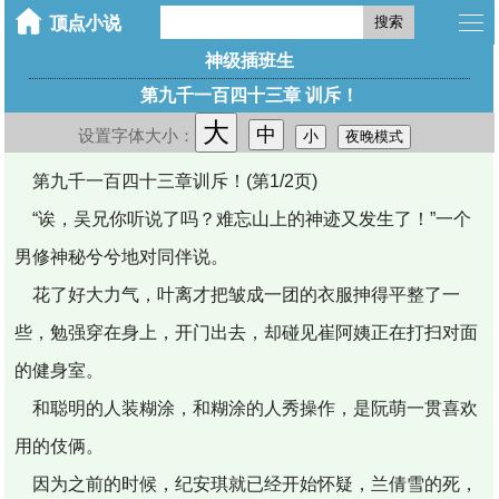
搜索
神级插班生
第九千一百四十三章 训斥！
大
中
设置字体大小：
小
夜晚模式
第九千一百四十三章训斥！(第1/2页)
“诶，吴兄你听说了吗？难忘山上的神迹又发生了！”一个
男修神秘兮兮地对同伴说。
花了好大力气，叶离才把皱成一团的衣服抻得平整了一
些，勉强穿在身上，开门出去，却碰见崔阿姨正在打扫对面
的健身室。
和聪明的人装糊涂，和糊涂的人秀操作，是阮萌一贯喜欢
用的伎俩。
因为之前的时候，纪安琪就已经开始怀疑，兰倩雪的死，