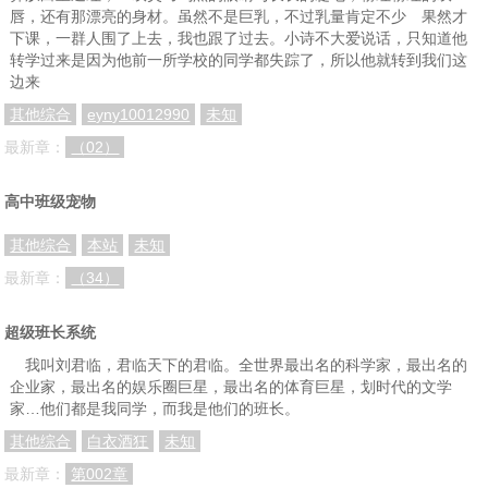
唇，还有那漂亮的身材。虽然不是巨乳，不过乳量肯定不少 果然才
下课，一群人围了上去，我也跟了过去。小诗不大爱说话，只知道他
转学过来是因为他前一所学校的同学都失踪了，所以他就转到我们这
边来
其他综合
eyny10012990
未知
最新章：
（02）
高中班级宠物
其他综合
本站
未知
最新章：
（34）
超级班长系统
我叫刘君临，君临天下的君临。全世界最出名的科学家，最出名的
企业家，最出名的娱乐圈巨星，最出名的体育巨星，划时代的文学
家…他们都是我同学，而我是他们的班长。
其他综合
白衣酒狂
未知
最新章：
第002章