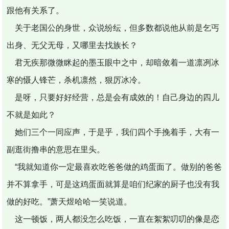
跟他有关系了。
关于老国公的身世，众说纷纭，但多数都说他从前是乞丐
出身、无父无母，又哪里去找族长？
君无疾那微微眯起的墨玉眼中之中，却暗敛着一道凛冽冰
寒的慑人锋芒，杀机凛然，狠厉冰冷。
是呀，只要好好经营，总是会有成效的！自己身边的四儿
不就是如此？
她们三个一同应声，于是乎，我们四个手挽着手，大有一
副逛街撸串的意思在里头。
“我就知道你一定最喜欢吃爸爸做的鸡蛋面了。做别的爸爸
并不算拿手，可是这鸡蛋面就算是咱们纪家的厨子也没有我
做的好吃。”萧天煜哈哈一笑说道。
这一顿饭，两人都没怎么吃饭，一直在絮絮叨叨的像是恋