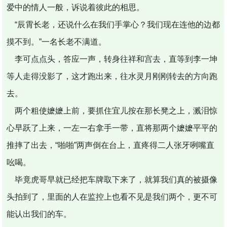
爱中的情人一般，诉说着彼此的相思。
“辰霄长老，还说什么在我们手掌心？我们现在连他的边都
摸不到。”一名长老不满道。
李可点点头，答应一声，转身往祥和宫去，直等到李一坤
等人走得没影了，这才跑出来，往水灵月刚刚转去的方向跑
去。
两个粗使嬷嬷上前，要抓住宜儿按在那长凳之上，溅泪惊
心早跃了上来，一左一右拿手一带，直将那两个嬷嬷平平的
推摔了出去，“啪啪”两声倒在台上，直疼得二人张牙咧嘴直
吆喝。
毕竟虎哥早就已经把车牌取下来了，就算我们真的被摄像
头拍到了，里面的人在监控上也看不见是我们两个，更不可
能认出我们的车。