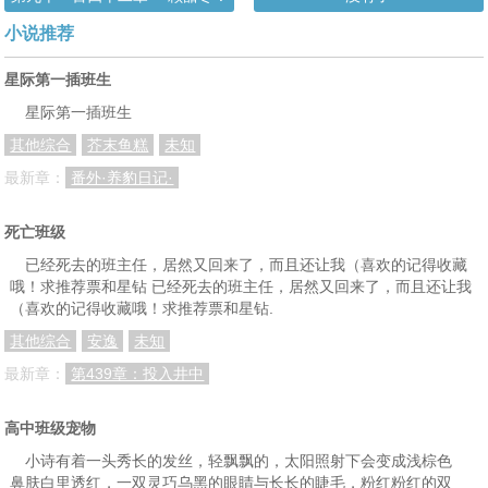
小说推荐
星际第一插班生
星际第一插班生
其他综合
芥末鱼糕
未知
最新章：
番外·养豹日记·
死亡班级
已经死去的班主任，居然又回来了，而且还让我（喜欢的记得收藏
哦！求推荐票和星钻 已经死去的班主任，居然又回来了，而且还让我
（喜欢的记得收藏哦！求推荐票和星钻.
其他综合
安逸
未知
最新章：
第439章：投入井中
高中班级宠物
小诗有着一头秀长的发丝，轻飘飘的，太阳照射下会变成浅棕色
鼻肤白里透红，一双灵巧乌黑的眼睛与长长的睫毛，粉红粉红的双