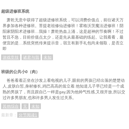
超级进修班系统
萧乾无意中获得了超级进修班系统，可以消费价值点，前往诸天万
界参加各种进修班。菩提老祖修仙进修班！霍格沃茨魔法进修班！阴
阳家阴阳术进修班…我操！萧乾热血上涌，这是超神的节奏啊！不过
暂且不急，目前价值点太少，还是先从最基础的练起。让我看看，最
便宜的是…系统突然传来提示音，宿主有新手礼包尚未领取，是否立
即
游戏竞技
诸君与我
未知
班级的公共小0（肉）
爸爸看着正坐在沙发上看电视的儿子,眼前的男孩已经出落的楚楚动
人,皮肤白皙,身材修长,鸡巴高高的耸立着.他知道儿子早已经是一个成
熟的男孩了，而且跟自己一样是gay,因为他帅气性感,又很开放,所以交
过许多男朋友,也和许多男人发生过关系。
其他综合
无
未知
最新章：
分节阅读1