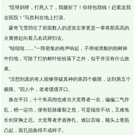
“哎呀妈呀，打死人了，我腿折了！你得包我钱！赶紧送我
去医院！”马胜利在地上打滚。
蒙奇飞雪挡住了前面数人的进攻左掌更是一掌将那高高的
火篝撩起向着几名武师扫去。
“哒哒哒……”一阵密集的枪声响起，子弹倾泄般的朝树林
中扫地，可除了打的树叶纷纷落下之外，似乎并没有什么效
果。
“没想到真的有人能够突破真神的第四个极限，达到第五个
极限。”四人中，老者缓缓开口。
换在平日，十个朱高煦也难当大觉尊者一击，偏偏二气作
乱，稍一运功，便有筋脉爆裂之危，可是端坐不动，又难免
长剑穿胸之厄。大觉尊者矛盾挣扎、难以言喻，额头上青筋
凸起，面孔扭曲得不成样子。