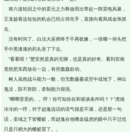
将六道轮回之中的雷元之力释放而出带起一阵雷电风暴，
王龙趁着这短短的机会已经占得先手，直接向着凤戏金珠抓
去。
没有时间了。白法大巫师终于不再犹豫，一张嘴一仰头把
手中黑漆漆的药丸吞了下去。
“看看呗！”楚安然是真的无聊，也是真的好奇。看到安南
竟然把东西放在一边，有些蠢蠢欲动。
树人虽然战斗能力一般，但无数藤蔓或空中或地下，神出
鬼没，防不胜防，牵制能力很强。
“唧唧歪歪的。。哼！你可知你在和谁谈条件吗？？”虎雄
冷冷的一哼，对于赵逸说话的语气很是不满，还是那一句
话，圣域之下皆蝼蚁，而赵逸在他嗜血猛虎的眼中只不过也
只是只稍大的蝼蚁罢了。。