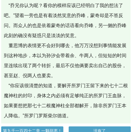
“乔兄你认为呢？看你的模样应该已经明白了我的想法了
吧。”望着一旁也是有着淡然笑意的乔峰，蒙奇却是不答反
问。而众人的也是依着蒙奇的话语看向乔峰，另一侧的乔峰
此刻的确没有疑惑只是淡淡的笑意。
董思博的表情更不会好到哪去，他万万没想到事情能发展
到这种地步，本以为孙汐会带着余、牛两人，但短短的时间
里连续出现了两个转折，最后不仅他俩要卖出自己的股份，
甚至赵、倪两人也要卖。
“你应该很清楚的知道，要解开所罗门王留下来的七十二根
魔神柱的封印，身体之内必须有足够纯正的所罗门王血脉，
如果要想把那七十二根魔神柱全部都解开，除非所罗门王本
人降临。”所罗门罗斯柴尔德道。
第九千一百四十二章 一颗甜枣！
没有了