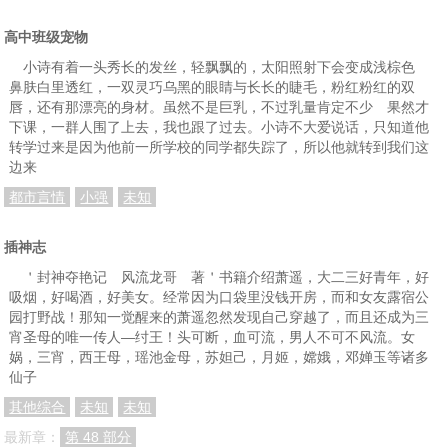
高中班级宠物
小诗有着一头秀长的发丝，轻飘飘的，太阳照射下会变成浅棕色
鼻肤白里透红，一双灵巧乌黑的眼睛与长长的睫毛，粉红粉红的双
唇，还有那漂亮的身材。虽然不是巨乳，不过乳量肯定不少 果然才
下课，一群人围了上去，我也跟了过去。小诗不大爱说话，只知道他
转学过来是因为他前一所学校的同学都失踪了，所以他就转到我们这
边来
都市言情
小强
未知
插神志
＇封神夺艳记 风流龙哥 著＇书籍介绍萧遥，大二三好青年，好
吸烟，好喝酒，好美女。经常因为口袋里没钱开房，而和女友露宿公
园打野战！那知一觉醒来的萧遥忽然发现自己穿越了，而且还成为三
宵圣母的唯一传人—纣王！头可断，血可流，男人不可不风流。女
娲，三宵，西王母，瑶池金母，苏妲己，月姬，嫦娥，邓婵玉等诸多
仙子
其他综合
未知
未知
最新章：
第 48 部分