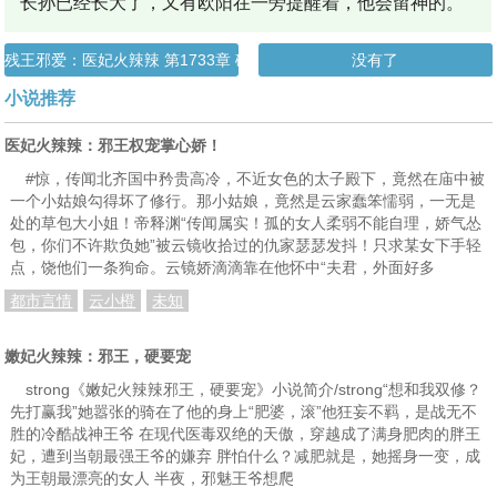
“长孙已经长大了，又有欧阳在一旁提醒着，他会留神的。”
残王邪爱：医妃火辣辣 第1733章 破而后立
没有了
小说推荐
医妃火辣辣：邪王权宠掌心娇！
#惊，传闻北齐国中矜贵高冷，不近女色的太子殿下，竟然在庙中被
一个小姑娘勾得坏了修行。那小姑娘，竟然是云家蠢笨懦弱，一无是
处的草包大小姐！帝释渊“传闻属实！孤的女人柔弱不能自理，娇气怂
包，你们不许欺负她”被云镜收拾过的仇家瑟瑟发抖！只求某女下手轻
点，饶他们一条狗命。云镜娇滴滴靠在他怀中“夫君，外面好多
都市言情
云小橙
未知
嫩妃火辣辣：邪王，硬要宠
strong《嫩妃火辣辣邪王，硬要宠》小说简介/strong“想和我双修？
先打赢我”她嚣张的骑在了他的身上“肥婆，滚”他狂妄不羁，是战无不
胜的冷酷战神王爷 在现代医毒双绝的天傲，穿越成了满身肥肉的胖王
妃，遭到当朝最强王爷的嫌弃 胖怕什么？减肥就是，她摇身一变，成
为王朝最漂亮的女人 半夜，邪魅王爷想爬