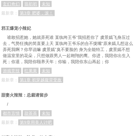
玄幻奇幻
翡初初
未知
最新章：
第3章 肥婆，滚！
邪王爆宠小辣妃
谁敢招惹她，她就弄死谁 某纨绔王爷“我招惹你了 虞景嫣飞身压过
去，气势狂拽的简直要上天 某纨绔王爷乐的合不拢嘴“原来嫣儿想这么
弄死我啊？你早说嘛 虞景嫣”臭不要脸的 身为全能特工，虞景嫣不想
做温室里的花朵，只想做跟男人一起翱翔的鹰。你进，我陪你出生入
死；你退，我陪你颐养天年；你输，我陪你东山再起；你
游戏竞技
红果果
未知
最新章：
第1章 初穿越腹背受敌
甜妻火辣辣：总裁请留步
/
都市言情
甜茶茶
未知
最新章：
第9章用美人计吧