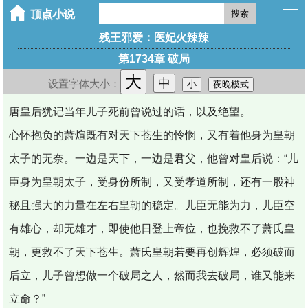
搜索
残王邪爱：医妃火辣辣
第1734章 破局
大
中
设置字体大小：
小
夜晚模式
唐皇后犹记当年儿子死前曾说过的话，以及绝望。
心怀抱负的萧煊既有对天下苍生的怜悯，又有着他身为皇朝
太子的无奈。一边是天下，一边是君父，他曾对皇后说：“儿
臣身为皇朝太子，受身份所制，又受孝道所制，还有一股神
秘且强大的力量在左右皇朝的稳定。儿臣无能为力，儿臣空
有雄心，却无雄才，即使他日登上帝位，也挽救不了萧氏皇
朝，更救不了天下苍生。萧氏皇朝若要再创辉煌，必须破而
后立，儿子曾想做一个破局之人，然而我去破局，谁又能来
立命？”