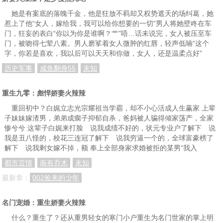
她是有案底的落魄千金，他是狂放不羁却又权势遮天的场纠葛，她
惹上了他“女人，嫁给我，我可以给你想要的一切”男人将她壁咚在车
门，狂妄的表白“你以为你是谁啊？艹”唔…话未说完，女人被压至车
门，被吻得七荤八素。男人磨挲着女人微肿的红唇，轻声低喃“这个
字，你若是喜欢，我以后可以天天和你做，女人，还是温柔点好”
历史军事
咸鱼翻身55
未知
重生九零：彪悍娇妻火辣辣
重回初中？白娓立志光宗耀祖当学霸，却不小心活成人生赢家 上辈
子妹妹嫁渣男，弟弟成瘸子抑郁自杀，爸妈被人骗得倾家荡产，全家
惨兮兮 这辈子白娓来打脸 说我成绩不好的，状元专业户了解下 说
我是丑八怪的，校花三连冠了解下 说我穷逼一个的，全球富豪榜了
解下 说我剩女嫁不掉，额 奉上全部身家求婚被拒的某男“我入
都市言情
南有乔木
未知
最新章：
002捡来的少年
名门宠婚：重生娇妻火辣辣
什么？重生了？还从重男轻女的寒门小户重生为名门世家的掌上明