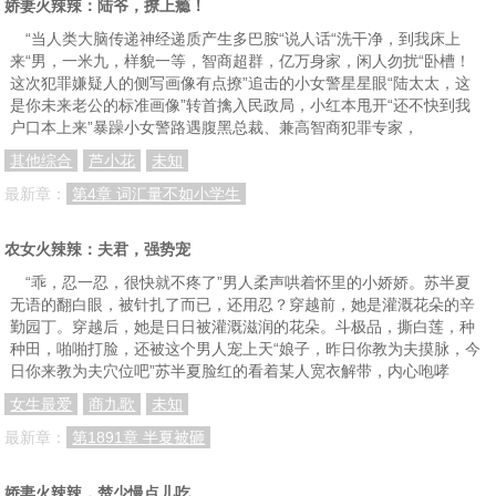
娇妻火辣辣：陆爷，撩上瘾！
“当人类大脑传递神经递质产生多巴胺“说人话“洗干净，到我床上
来“男，一米九，样貌一等，智商超群，亿万身家，闲人勿扰“卧槽！
这次犯罪嫌疑人的侧写画像有点撩”追击的小女警星星眼“陆太太，这
是你未来老公的标准画像”转首擒入民政局，小红本甩开“还不快到我
户口本上来”暴躁小女警路遇腹黑总裁、兼高智商犯罪专家，
其他综合
芦小花
未知
最新章：
第4章 词汇量不如小学生
农女火辣辣：夫君，强势宠
“乖，忍一忍，很快就不疼了”男人柔声哄着怀里的小娇娇。苏半夏
无语的翻白眼，被针扎了而已，还用忍？穿越前，她是灌溉花朵的辛
勤园丁。穿越后，她是日日被灌溉滋润的花朵。斗极品，撕白莲，种
种田，啪啪打脸，还被这个男人宠上天“娘子，昨日你教为夫摸脉，今
日你来教为夫穴位吧”苏半夏脸红的看着某人宽衣解带，内心咆哮
女生最爱
商九歌
未知
最新章：
第1891章 半夏被砸
娇妻火辣辣，楚少慢点儿吃