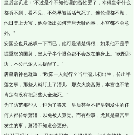
皇后含讥道：“不过是个不知伦理的畜牲罢了，幸得皇帝什么
都听不到，看不见，不然早被活活气死了。连伦理都不顾，
他日登上大宝，他会做出如何荒唐无耻的事，本宫都不会意
外。”
安国公也只感叹一下而已，他可是清楚得很，如果他不是手
握重权的国舅，皇太子半个眼色都不会放在他身上。“欧阳那
边，本公已派人去提醒了。”
唐皇后神色凝重，“欧阳一人能行？当年溍儿初出生，传出半
莲之事，那些人就盯上了溍儿，那次火烧宫殿，本宫也不敢
肯定有没有把那些人全烧死。”
为了防范那些人，也为了将来，皇后甚至不把皇朝发生的任
何人都传给萧溍，以免被人察觉。而有些事，尤其是皇宫里
发生的事，萧溍不知道会更好。