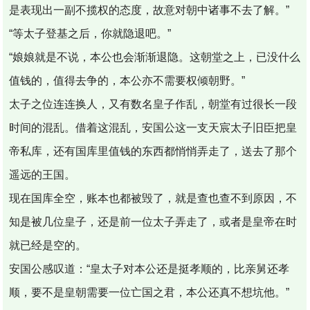
是表现出一副不揽权的态度，故意对朝中诸事不去了解。”
“等太子登基之后，你就隐退吧。”
“娘娘就是不说，本公也会渐渐退隐。这朝堂之上，已没什么
值钱的，值得去争的，本公亦不需要权倾朝野。”
太子之位连连换人，又有数名皇子作乱，朝堂有过很长一段
时间的混乱。借着这混乱，安国公这一支天宸太子旧臣把皇
帝私库，还有国库里值钱的东西都悄悄弄走了，送去了那个
遥远的王国。
现在国库全空，账本也都被毁了，就是查也查不到原因，不
知是被几位皇子，还是前一位太子弄走了，或者是皇帝在时
就已经是空的。
安国公感叹道：“皇太子对本公还是挺孝顺的，比亲舅还孝
顺，要不是皇朝需要一位亡国之君，本公还真不想坑他。”