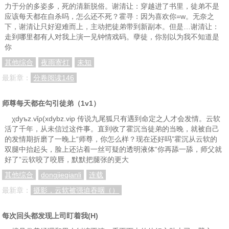
力于分的多姿多，死的清新脱俗。谢清让：穿越进了书里，徒弟不是
应该每天都在自杀吗，怎么还不死？霍寻：因为喜欢你=w。无奈之
下，谢清让只好迎难而上，主动把徒弟带到新副本。但是…谢清让：
走到哪里都有人对我上演一见钟情戏码。孽徒，你别以为我不知道是
你
其他综合
夜雨寄灯
未知
最新章：
分卷阅读146
师尊每天都在勾引徒弟（1v1）
χdyъz.vǐρ(xdybz.vip 传说九尾狐只有遇到命定之人才会发情。云软
活了千年，从未信过这件事。直到收了霍沉当徒弟的当晚，就被自己
的发情期折磨了一晚上“师尊，你怎么样？现在还好吗”霍沉从云软的
双腿中抬起头，脸上还沾着一丝可疑的透明液体“你再舔一舔，师父就
好了”云软咬了咬唇，默默把腿张的更大
其他综合
dongjieqianli
连载
最新章：
摄影，云软被强迫吞咽（）
每次回头都发现上司盯着我(H)