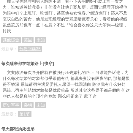
撞见俊美经理和男人纠缠不清，看不下去的他好心助上司一臂之
力，谁知道英雄救美）非但没有让他升职加薪，反而让经理开始视他
为眼中钉？上班盯、吃饭盯，甚至他被女性客户倒追也盯！还来不及
哀叹自己的苦命，他却发现经理的责骂里暗藏着关心，看着他的视线
虽然凌厉却也有一点！在意？不过「谁会喜欢你这只大笨狗—经理，
讨厌
其他综合
莫里
未知
最新章：
分卷阅读35
每次醒来都在结婚路上[快穿]
文案陈渊每次睁开眼就在被强行压去婚礼的路上 可谁能告诉他，为
什么每次结婚的对象都似乎跟他有仇 都说夫妻没有隔夜的仇 那都是恨
得不够深 系统请宿主满足委托人愿望—找回清白 陈渊我有什么好处
系统…宿主的结婚对象都是优质单品 所以其实这些梁子都是假的 但这
些仇人都是真的个顶个的危险 那么问题来了 惹了这
历史军事
枭钥
未知
最新章：
第1节
每天都想抽死徒弟