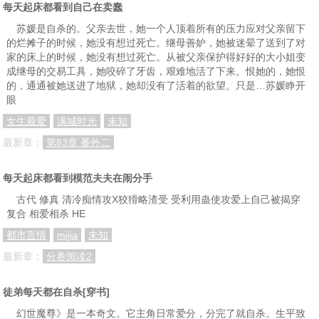
分卷阅读61
分卷阅读62
分卷阅读63
每天起床都看到自己在卖蠢
苏媛是自杀的。父亲去世，她一个人顶着所有的压力应对父亲留下
分卷阅读64
分卷阅读65
分卷阅读66
的烂摊子的时候，她没有想过死亡。继母善妒，她被迷晕了送到了对
家的床上的时候，她没有想过死亡。从被父亲保护得好好的大小姐变
分卷阅读67
成继母的交易工具，她咬碎了牙齿，艰难地活了下来。恨她的，她恨
的，通通被她送进了地狱，她却没有了活着的欲望。只是…苏媛睁开
眼
女生最爱
满城时光
未知
最新章：
第83章 番外二
每天起床都看到模范夫夫在闹分手
古代 修真 清冷痴情攻X狡猾略渣受 受利用蛊使攻爱上自己被揭穿
复合 相爱相杀 HE
都市言情
mijia
未知
最新章：
分卷阅读2
徒弟每天都在自杀[穿书]
幻世魔尊》是一本奇文。它主角日常爱分，分完了就自杀。生平致