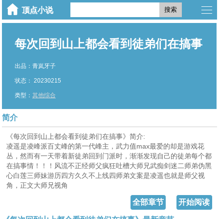
搜索
每次回到山上都会看到徒弟们在搞事
出品：青岚牙子
状态： 20230215
类型：
其他综合
简介
《每次回到山上都会看到徒弟们在搞事》简介:
凌遥是凌峰派百丈峰的第一代峰主，武力值max最爱的却是游戏花
丛，然而有一天带着新徒弟回到门派时，渐渐发现自己的徒弟每个都
在搞事情！！！风流不正经师父疯狂吐槽大师兄武痴剑迷二师弟伪黑
心白莲三师妹游历四方久久不上线四师弟文案是凌遥也就是师父视
角，正文大师兄视角
全部章节
开始阅读