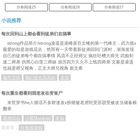
分卷阅读25
分卷阅读26
分卷阅读27
分卷阅读28
分卷阅读29
分卷阅读30
小说推荐
分卷阅读31
分卷阅读32
分卷阅读33
每次回到山上都会看到徒弟们在搞事
分卷阅读34
分卷阅读35
分卷阅读36
strong作品简介/strong凌遥是凌峰派百丈峰的第一代峰主，武力值x
最爱的却是游戏花丛，然而有一天带着新徒弟回到门派时，渐渐发现
分卷阅读37
分卷阅读38
分卷阅读39
自己的徒弟每个都在搞事情 风流不正经师父 疯狂吐槽大师兄 武痴剑
迷二师弟 伪黑心白莲三师妹 游历四方久久不上线四师弟 文案是凌遥
分卷阅读40
分卷阅读41
分卷阅读42
也就是师父视角，正文大师兄视角 新文希
分卷阅读43
分卷阅读44
分卷阅读45
都市言情
我们坐在高高的
未知
分卷阅读46
分卷阅读47
分卷阅读48
每次重生都看到我老攻在变丧尸
分卷阅读49
分卷阅读50
分卷阅读51
末世穿书he人狠话不多财迷攻x扮猪被老虎吃受苏甜受被攻当储备粮
圈养
分卷阅读52
分卷阅读53
分卷阅读54
其他综合
小莫Mordred
未知
分卷阅读55
分卷阅读56
分卷阅读57
最新章：
分卷阅读90
分卷阅读58
分卷阅读59
分卷阅读60