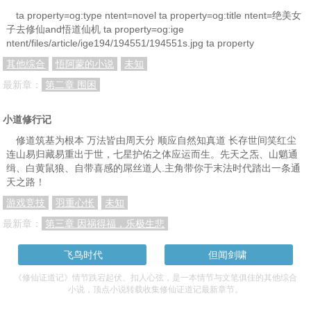
ta property=og:type ntent=novel ta property=og:title ntent=绝美女
子去修仙and悟道仙机 ta property=og:ige
ntent/files/article/ige194/194551/194551s.jpg ta property
其他综合
悟阿蒙的小说
未知
最新章：
第二章 围困
小道修行记
修道筑基为根本 万法皆由周天分 顺应自然知真道 长存世间笑红尘
连山易归藏易重出于世，七星护佑之体应运而生。先天之炁、山魈通
缉、白黄鼠狼、自带喜感的屌丝道人.主角带你于末法时代踏出一条通
天之路！
游戏竞技
羽重心怅
未知
最新章：
第三章 因祸得福，乐极生悲
飞鸟时代
但闻剑啸
《修仙证道记》情节跌宕起伏、扣人心弦，是一本情节与文笔俱佳的其他综合
小说，顶点小说转载收集修仙证道记最新章节。