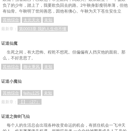
负了的少年，踏上了，我要欺负回去的路。2午鞅身影瘦弱单薄，但他
有仙骨。午鞅明了世间善恶，因他有佛心。午鞅为天下苍生安生立
其他综合
太元天火
未知
最新章：
第0003章 我的人生你不懂
证道仙魔
生死之间，有大恐怖。程乾不想死。但偏偏有人挡灾他的面前。那
么，不好意思了。
其他综合
御火乘风
未知
证道小魔仙
其他综合
feihu125
未知
最新章：
【】（27）
证道之御剑飞仙
每个人的生活总会出现各种改变命运的机会，有抓住机会一飞冲天
的人，也有屡屡痛失机遇、扼腕叹息者 一个自幼被圈养成杀人工具的