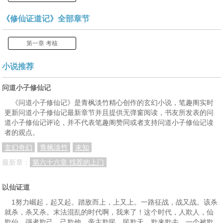
《修仙证道记》全部章节
第一章 考核
小说推荐
问道小子修仙记
《问道小子修仙记》是青枫淡竹精心创作的玄幻小说，笔趣阁实时
更新问道小子修仙记最新章节并且提供无弹窗阅读，书友所发表的问
道小子修仙记评论，并不代表笔趣阁赞同或者支持问道小子修仙记读
者的观点。
玄幻奇幻
青枫淡竹
未知
最新章：
第六十六章 找茬的上门
以仙证道
1努力崛起，起又起。踏敌而上，上又上。一路征战，战又战。该杀
就杀，杀又杀。末法混乱的时代啊，我来了！这个时代，人欺人，仙
欺仙，强者欺己，己欺他，帝主欺民，民欺天。欺来欺去，一个被欺