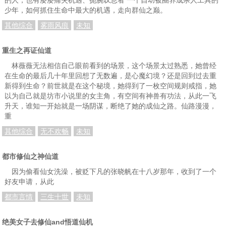
少年，如何抓住生命中最大的机遇，走向群仙之巅。
其他综合
雾雨风痕
未知
重生之再证仙道
林薇薇无法相信自己眼前看到的场景，这个场景太过熟悉，她曾经
在生命的最后几十年里回想了无数遍，是心魔幻境？还是回到过去重
新得到生命？前世就是在这个秘境，她得到了一枚空间规则戒指，她
以为自己就是坊市小说里的女主角，有空间有神兽有功法，从此一飞
升天，谁知一开始就是一场阴谋，断绝了她的成仙之路。仙路漫漫，
重
其他综合
无不欢畅
未知
都市修仙之神仙道
因为偷看仙女洗澡，被贬下凡的张晓帆在十八岁那年，收到了一个
好友申请，从此
都市言情
三生十世
未知
绝美女子去修仙and悟道仙机