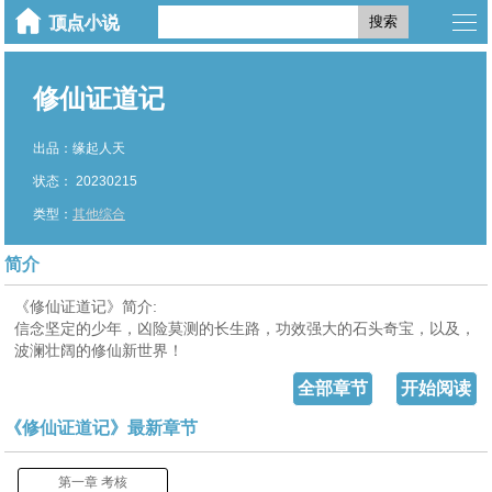
搜索
修仙证道记
出品：缘起人天
状态： 20230215
类型：
其他综合
简介
《修仙证道记》简介:
信念坚定的少年，凶险莫测的长生路，功效强大的石头奇宝，以及，
波澜壮阔的修仙新世界！
全部章节
开始阅读
《修仙证道记》最新章节
第一章 考核