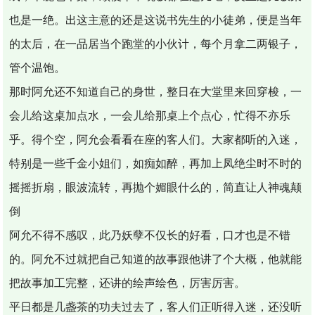
也是一绝。出这主意的还是这说书先生的小徒弟，便是当年
的太后，在一品居当个跑堂的小伙计，每个月拿二两银子，
管个温饱。
那时阿允还不知道自己的身世，整日在大堂里来回穿梭，一
会儿给这桌加点水，一会儿给那桌上个点心，忙得不亦乐
乎。得个空，阿允会看看在座的客人们。大家都听的入迷，
特别是一些千金小姐们，如痴如醉，再加上凤绝尘时不时的
摇摇折扇，眼波流转，再抛个媚眼什么的，简直让人神魂颠
倒
阿允不得不感叹，此乃妖孽不仅长的好看，口才也是不错
的。阿允不过就把自己知道的故事跟他讲了个大概，他就能
把故事加工完整，还讲的绘声绘色，厉害厉害。
平日都是几盏茶的功夫过去了，客人们正听得入迷，还没听