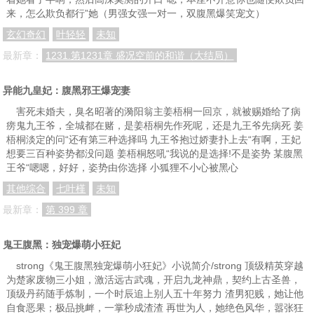
来，怎么欺负都行”她（男强女强一对一，双腹黑爆笑宠文）
玄幻奇幻
叶轻轻
未知
最新章：
1231.第1231章 盛况空前的和谐（大结局）
异能九皇妃：腹黑邪王爆宠妻
害死未婚夫，臭名昭著的漪阳翁主姜梧桐一回京，就被赐婚给了病
痨鬼九王爷，全城都在赌，是姜梧桐先作死呢，还是九王爷先病死 姜
梧桐淡定的问“还有第三种选择吗 九王爷抱过娇妻扑上去“有啊，王妃
想要三百种姿势都没问题 姜梧桐怒吼“我说的是选择!不是姿势 某腹黑
王爷“嗯嗯，好好，姿势由你选择 小狐狸不小心被黑心
其他综合
七叶槿
未知
最新章：
第 399 章
鬼王腹黑：独宠爆萌小狂妃
strong《鬼王腹黑独宠爆萌小狂妃》小说简介/strong 顶级精英穿越
为楚家废物三小姐，激活远古武魂，开启九龙神鼎，契约上古圣兽，
顶级丹药随手炼制，一个时辰追上别人五十年努力 渣男犯贱，她让他
自食恶果；极品挑衅，一掌秒成渣渣 再世为人，她绝色风华，嚣张狂