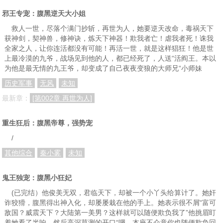
邪王专宠：腹黑逆天大小姐
救人一世，尽落个满门抄斩，再世为人，她要逆天改命，毒祸天下
获神剑，契神兽，修神诀，炼天下神器！欺我者亡！虐我者死！诛我
全家之人，让你连活都没有可能！再活一世，就是这样猖狂！他是世
上最冷漠的九爷，战场见到他的人，都已经死了，人送“活阎王。本以
为他是最无情的九王爷，却变成了自己夜夜变狼的大师兄“小师妹
历史军事
无风
未知
最新章：
[第002章 再世为人]
重生狂后：腹黑帝尊，强势宠
/
其他综合
秦小雾
未知
鬼王独宠：腹黑小狂妃
(已完结）他俊美无双，君临天下，却被一个小丫头给算计了。她奸
诈狡猾，腹黑得出神入化，却屡屡栽在他的手上。她表示很不屑“富可
敌国？威震天下？大陆第一美男？这样就可以随便欺负我了”他挑眉盯
着她看了半响，然后高深莫测的开口“嗯，本座不介意你也随便欺负回