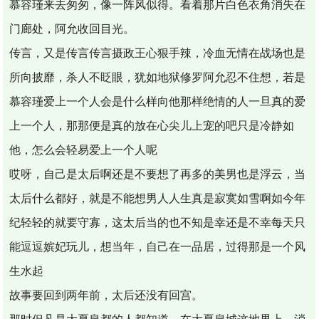
慕容瑾来去匆匆，像一阵风似得。看着那片白色衣角消失在
门廊处，阿允收回目光。
传言，又是传言传言摄政王心狠手辣，冷血无情在战场也是
所向披靡，杀人不眨眼，犹如地狱修罗阿允忍不住想，若是
慕容瑾爱上一个人会是什么样向他那样绝情的人一旦真的爱
上一个人，那那便是真的放在心尖儿上宠的吧只是冷静如
他，怎么会轻易爱上一个人呢
哎呀，自己是太后啊还是不要想了再多的美男也是浮云，当
太后什么都好，就是不能想男人人生真是寂寞如雪啊如今年
纪轻轻的就要守寡，这太后当的也不知是幸还是不幸每天只
能逗逗嫔妃玩儿，想当年，自己在一品居，过得那是一个风
生水起
故事要回到两年前，太后还没有回宫。