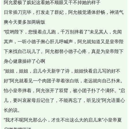
阿允爱极了嫔妃这看她不顺眼又干不掉她的样子
日常插刀完毕，打发走了群妃，阿允顿觉通体舒畅，神清气
爽今天要多加两碗饭
“哎哟陛下，您慢着点儿跑，千万别摔着了”未见其人，先闻
其声，一听小德子揪心肝儿呼喊声，阿允就知道又是皇帝陛
下来找自己玩儿了。阿允都替小德子心疼，真是为皇帝陛下
身心健康操碎了心啊
“姐姐，姐姐，启儿今天新学了诗，姐姐快看启儿写的好不
好”阿允就看见一个肉团子举着张白纸，老远就向自己扑来。
怕小皇帝摔着，阿允张开了双臂，被小团子扑了个满怀。“启
儿，要叫哀家母后记住了，不能再忘了，听见没”阿允语重心
长的说。
“我才不呢阿允那么小，才生不出这么大的启儿来”小皇帝夏