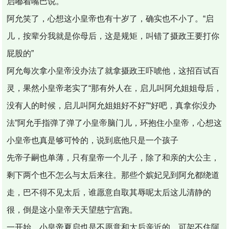
启嘟着嘴巴说。
阿允笑了，心想这小皇帝也有十岁了，确实也不小了。“启
儿，按辈分我就是你母后，这是规矩，叫错了摄政王要打你
屁股的”
阿允每次拿小皇帝没办法了就拿摄政王吓唬他，这招百试百
灵，果然小皇帝老实了“那有外人在，启儿叫阿允姐姐母后，
没有人的时候，启儿叫阿允姐姐好不好”“好吧，真拿你没办
法”阿允手指弹了弹了小皇帝脑门儿，环抱住小皇帝，心想这
小皇帝也真是够可怜的，说到底他只是一个孩子
先帝子嗣也单薄，只有皇帝一个儿子，除了和亲的大公主，
剩下两个也不怎么与太后来往。那些个嫔妃见到阿允都绕道
走，巴不得不见太后，谁愿意自取其辱呢太后这儿清静的
很，倒是这小皇帝天天望慈宁宫跑。
一开始，小皇帝夏启也是不愿意和太后亲近的，可架不住阿