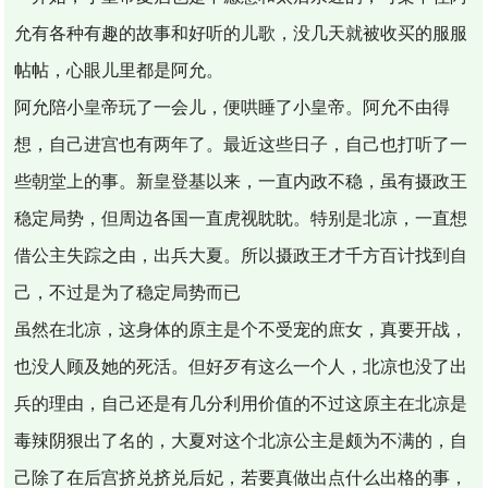
允有各种有趣的故事和好听的儿歌，没几天就被收买的服服
帖帖，心眼儿里都是阿允。
阿允陪小皇帝玩了一会儿，便哄睡了小皇帝。阿允不由得
想，自己进宫也有两年了。最近这些日子，自己也打听了一
些朝堂上的事。新皇登基以来，一直内政不稳，虽有摄政王
稳定局势，但周边各国一直虎视眈眈。特别是北凉，一直想
借公主失踪之由，出兵大夏。所以摄政王才千方百计找到自
己，不过是为了稳定局势而已
虽然在北凉，这身体的原主是个不受宠的庶女，真要开战，
也没人顾及她的死活。但好歹有这么一个人，北凉也没了出
兵的理由，自己还是有几分利用价值的不过这原主在北凉是
毒辣阴狠出了名的，大夏对这个北凉公主是颇为不满的，自
己除了在后宫挤兑挤兑后妃，若要真做出点什么出格的事，