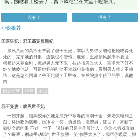
佩，蹦哒着上楼去了，留下凤绝尘在大堂干瞪眼儿。
没有了
没有了
小说推荐
国医狂妃：邪王霸宠腹黑妃
威风八面的高冷王爷娶了傻子王妃，本以为男强女弱他把她吃得死
死的，克扣她的月银，连饭也不管饱。谁知，王妃抽风起来不要脸，
粗暴起来赛金刚，撩起男人无下限，挂起招牌当大夫，富甲天下好不
好？她傻他认，可是她妈的别动不动就犯花痴病，看到男人就走不动
路。这是怎么回事？爷王妃呢？卫甲爷，在后院摸小侍卫的手，说他
内
历史军事
梓翎
未知
邪王宠妻：腹黑世子妃
一朝穿越，腹黑狡诈的她竟成身中寒毒的病弱千金，未婚夫唯利是
图，将她贬为贱妾，她冷冷一笑，勇退婚，甩渣男，嫁世子，亮瞎了
满朝文武的眼 不过，世子，说好的只是合作算计人，你怎么假戏真做
了？喂喂，别动手动脚的 世子腹黑一笑“你手太凉了，我帮你暖暖…脚