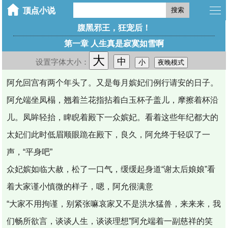
搜索
腹黑邪王，狂宠后！
第一章 人生真是寂寞如雪啊
大
中
设置字体大小：
小
夜晚模式
阿允回宫有两个年头了。又是每月嫔妃们例行请安的日子。
阿允端坐凤榻，翘着兰花指拈着白玉杯子盖儿，摩擦着杯沿
儿。凤眸轻抬，睥睨着殿下一众嫔妃。看着这些年纪都大的
太妃们此时低眉顺眼跪在殿下，良久，阿允终于轻叹了一
声，“平身吧”
众妃嫔如临大赦，松了一口气，缓缓起身道“谢太后娘娘”看
着大家谨小慎微的样子，嗯，阿允很满意
“大家不用拘谨，别紧张嘛哀家又不是洪水猛兽，来来来，我
们畅所欲言，谈谈人生，谈谈理想”阿允端着一副慈祥的笑