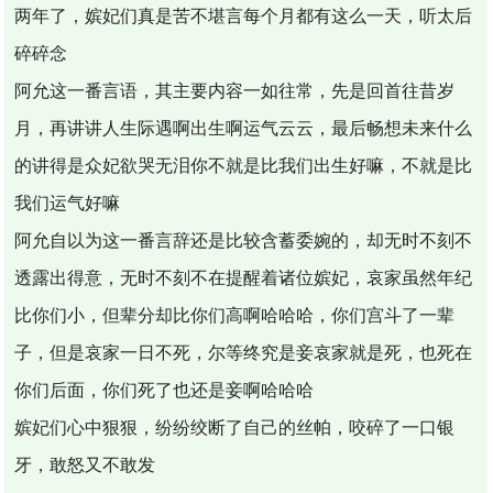
两年了，嫔妃们真是苦不堪言每个月都有这么一天，听太后
碎碎念
阿允这一番言语，其主要内容一如往常，先是回首往昔岁
月，再讲讲人生际遇啊出生啊运气云云，最后畅想未来什么
的讲得是众妃欲哭无泪你不就是比我们出生好嘛，不就是比
我们运气好嘛
阿允自以为这一番言辞还是比较含蓄委婉的，却无时不刻不
透露出得意，无时不刻不在提醒着诸位嫔妃，哀家虽然年纪
比你们小，但辈分却比你们高啊哈哈哈，你们宫斗了一辈
子，但是哀家一日不死，尔等终究是妾哀家就是死，也死在
你们后面，你们死了也还是妾啊哈哈哈
嫔妃们心中狠狠，纷纷绞断了自己的丝帕，咬碎了一口银
牙，敢怒又不敢发