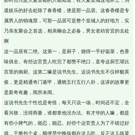
那时但凡是大夏皇都的人都知道，在大夏皇城这地界上，消
遣娱乐的好去处除了春香楼，便是那一品居。这春香楼是专
属男人的销魂窟，可那一品居可是整个皇城人的好地方，实
乃亲友聚会之首选，相亲幽会之必备，男女老幼皆宜的去处
啊
这一品居有二绝。这第一，是厨子，烧得一手好饭菜，色香
味俱全。有些达官贵人吃完了都赞不绝口，直夸这厨艺堪比
宫里的御厨。这第二嘛是说书先生。这说书先生不仅样貌英
俊，更是精通奇门遁甲，通晓五行五行八卦，这讲的故事更
是新奇有趣，闻所未闻。
这说书先生个性也是奇怪，每天只说一场，时间还不定，全
看兴致，没得商量，谁都拿他没办法。有才华的人嘛，都是
有些小脾气的，能忍，能忍。好些个达官贵人为了不错过好
戏，干脆包个桌，顺便早中晚饭都在这儿吃，反正这儿饭菜