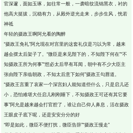
官深邃，面如玉琢，如往常一般，一袭暗纹流锦黑衣，衬的
他高大挺拔，沉稳有力，从殿外逆光走来，步步生风，恍若
神祗
年轻的摄政王啊阿允看的陶醉
“摄政王免礼”阿允现在对宫里的这套礼仪是习以为常，越来
越会摆太后架子了。“微臣是来见陛下的，不知陛下何在”“不
知摄政王所为何事”“想必太后早有耳闻，朝中有不少大臣主
张由陛下亲临朝政，不知太后意下如何”摄政王勾唇道。
“摄政王言重了哀家一个深宫妇人能知道些什么，只是启儿还
小，恐怕难堪大任启儿刚刚睡下，不知摄政王可还有其它要
事”阿允是越来越会打官腔了，谁让自己仰人鼻息，活在摄政
王眼皮子底下呢，还是安安分分的好
“即是如此，微臣不便打扰，微臣告辞”“摄政王慢走”