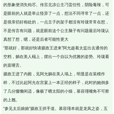
的形象便消失殆尽。传言北凉公主刁蛮任性，阴险毒辣，可
是眼前的人就是举止怪异了一点，想法不同寻常了一点，还
是很亲切好相处的，一点主子的架子都没有玲珑常常在想，
不是传言有问题，就是眼前这个公主脑子有问题最后玲珑认
真想了想，嗯，还是后者可能性更大
“那就好，那就好快请摄政王进来”阿允趁着太监出去通传的
空档，躺在美人榻上，摆出一个自以为优雅的姿势。玲珑看
的直咂舌。
摄政王进了内殿，见阿允躺在美人塌上，明显是在装模作
样，不过比起阿允在宫宴上一本正经的样子，此时的她倒多
了几分慵懒闲适，像极了晒太阳的小猫，慕容瑾嘴角不可察
的上翘。
“参见太后娘娘”摄政王拱手道。慕容瑾本就是龙凤之姿，五