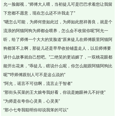
允一脸鄙视，“师傅大人喂，当初徒儿可是巴巴求着您让我留
下您都不愿意，现在怎么还不许我走了”
“嗯怎么可能，为师何曾如此过，为师如此慈祥善良，就是个
流浪的阿猫阿狗为师都会喂养，怎么会不收留你呢”阿允一
听，给了师傅一个大大的笑脸道“原来徒儿在师傅眼里阿猫阿
狗都算不上啊，那徒儿还是早早收拾铺盖走人，以后师傅要
讲什么故事就自己想吧。”二绝笑的更谄媚了，一双桃花眼都
能开出花来，“乖徒儿，瞎说什么呢，你怎么能跟阿猫阿狗比
呢”“哼师傅跟别人可不是这么说的”
“阿允，谣言不可信啊，流言止于智者”
“那街头买菜的王大娘夸我好看，你说是她眼神儿不好使”
“为师是在夸你心灵美，心灵美”
“那小七夸我聪明你却说我笨的可以”