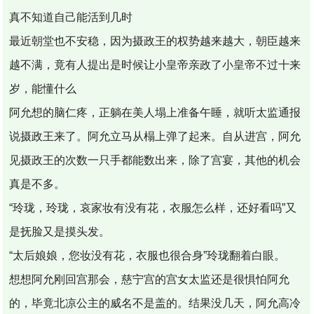
真不知道自己能活到几时
最近朝堂也不安稳，因为摄政王的权势越来越大，朝臣越来
越不满，竟有人提出是时候让小皇帝亲政了小皇帝不过十来
岁，能懂什么
阿允想的脑仁疼，正躺在美人塌上准备午睡，就听太监通报
说摄政王来了。阿允立马从榻上弹了起来。自从进宫，阿允
见摄政王的次数一只手都能数出来，除了宫宴，其他的机会
真是不多。
“玲珑，玲珑，哀家妆有没有花，衣服怎么样，还好看吗”又
是抚脸又是摸头发。
“太后娘娘，您妆没有花，衣服也很合身”玲珑翻着白眼。
想想阿允刚回宫那会，慈宁宫的宫女太监还是很惧怕阿允
的，毕竟北凉公主的威名不是盖的。结果没几天，阿允高冷