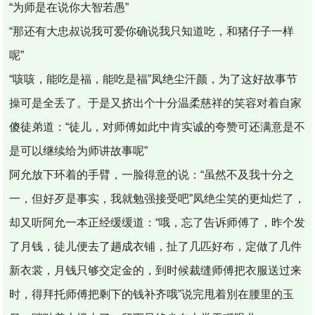
“为师是在说你大智若愚”
“那还有大忠叔说我可爱你确说我只知道吃，和猪仔子一样
呢”
“咳咳，能吃是福，能吃是福”凤绝尘汗颜，为了这好故事节
操可是全丢了。于是又挤出个十分温柔慈祥的笑容对着自家
傻徒弟道：“徒儿，对师傅如此中肯实诚的夸赞可还满意是不
是可以继续给为师讲故事呢”
阿允放下环着的手臂，一脸得意的说：“虽然不及我十分之
一，但好歹是事实，我就勉强接受吧”凤绝尘笑的更灿烂了，
却又听阿允一本正经缓缓道：“哦，忘了告诉师傅了，昨个发
了月钱，徒儿便去了趟成衣铺，扯了几匹好布，定做了几件
新衣裳，月钱只够交定金的，到时候裁缝师傅把衣服送过来
时，得拜托师傅把剩下的钱补齐哦”说完甩着別在腰里的玉