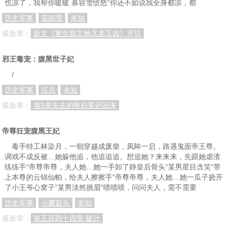
也凉了，我帮你暖暖 慕容雪愤怒“你还不如说我全身都凉，都
历史军事
花间雪
未知
最新章：
新文《重生郡主她又美又凶》开坑
邪王毒宠：腹黑世子妃
/
历史军事
沉月
未知
最新章：
第5章失去的终归要还回来
帝尊狂宠腹黑王妃
毒手特工林染月，一朝穿越成废柴，凤眸一启，路遇鬼面帝王尊。
调戏不成反被…她躲他追，他追追追。想追她？来来来，先跟她虐渣
练练手“帝尊帝尊，夫人她…她一手卸了静皇后骨头”某男星目含笑“带
上本尊的云锦仙帕，给夫人擦擦手“帝尊帝尊，夫人她…她一瓜子挠开
了小王爷心窝子”某男淡然挑眉“啧啧啧，问问夫人，需不需要
历史军事
小蘑菇头
未知
最新章：
第五百四十四章 破计