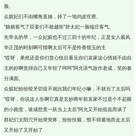
脸。
众嫔妃们不由嘴角直抽，掉了一地鸡皮疙瘩。
“娘娘客气了臣妾们不敢越矩”舒太妃一脸端庄客气。
先帝去的早，一众妃嫔也不过三四十的年纪，正是女人最风
华正茂的时刻啊可惜啊太后可不是怜香惜玉的主
“哎呀，果然还是你们赏心悦目看见你们哀家这心情就不由自
主的好啊觉得自己又年轻了呵呵”阿允语气故作老成，笑的春
分满面。
众嫔妃纷纷咬牙切齿不就比我们年纪小嘛，不就当了太后吗
“哎呀，你说这人生啊它真是玄妙两年前哀家不过是个不起眼
的小跑堂，谁成想竟一跃当上太后”阿允又开始侃侃而谈了
群妃们太阳穴开始突突疼，纷纷扶额，恨不得遁地而走太后
又开始了又开始了