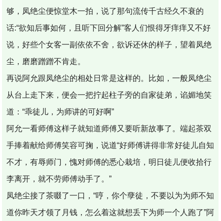
够，凤绝尘便惊堂木一拍，说了那句流传千古经久不衰的
话:“欲知后事如何，且听下回分解”客人们恨得牙痒痒又不好
说，好些个女客一副依依不舍，欲诉还休的样子，望着凤绝
尘，磨磨蹭蹭不肯走。
再说阿允跟凤绝尘的相处日常是这样的。比如，一般凤绝尘
从台上走下来，便会一把拧起柱子旁的自家徒弟，谄媚地笑
道：“乖徒儿，为师讲的可好啊”
阿允一看师傅这样子就知道师傅又要听新故事了。端起茶双
手捧着献给师傅笑容可掬，说道“好师傅讲得非常好徒儿自知
不才，有辱师门，愧对师傅的悉心栽培，明日徒儿便收拾行
李离开，就不劳师傅动手了。”
凤绝尘接了茶啜了一口，“哼，你个孽徒，不要以为为师不知
道你昨天才领了月钱，怎么着这就想丢下为师一个人跑了”阿