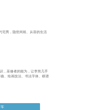
现代宅男，隐世闲裕、从容的生活
学识，巫修者的能为，让李简几乎
琴曲、绘画技法、书法字体、棋谱
开车