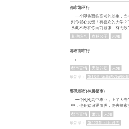
都市邪巫行
一个即将面临高考的差生，当
到你就心发慌！有喜欢的大学？
从此不敢在你面前嚣张…有无数
其他综合
春秋公子
未知
邪君都市行
/
都市言情
天使的翅
未知
最新章：
第13章 诡异的烛光晚
邪意都市(神魔都市)
一个刚刚高中毕业，上了大专
中，他开始追逐血腥，更去探索
都市言情
萧九
未知
最新章：
第223章 回到过去