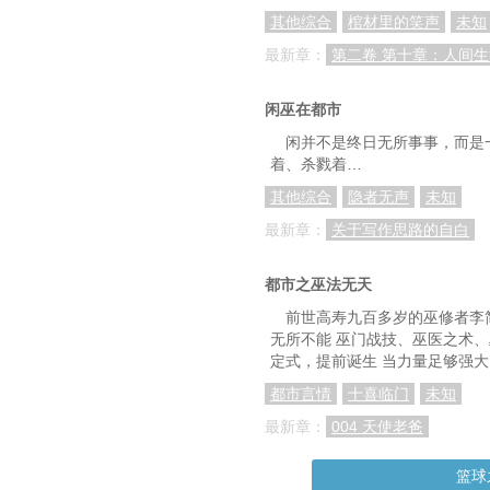
其他综合
棺材里的笑声
未知
最新章：
第二卷 第十章：人间
闲巫在都市
闲并不是终日无所事事，而是
着、杀戮着…
其他综合
隐者无声
未知
最新章：
关于写作思路的自白
都市之巫法无天
前世高寿九百多岁的巫修者李
无所不能 巫门战技、巫医之术
定式，提前诞生 当力量足够强
都市言情
十喜临门
未知
最新章：
004 天使老爸
篮球