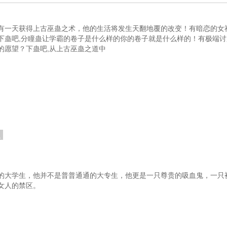
有一天获得上古巫蛊之术，他的生活将发生天翻地覆的改变！有暗恋的女
下蛊吧,分瞳蛊让学霸的卷子是什么样的你的卷子就是什么样的！有极端
的愿望？下蛊吧,从上古巫蛊之道中
餐
的大学生，他并不是普普通通的大专生，他更是一只尊贵的吸血鬼，一只
女人的禁区。