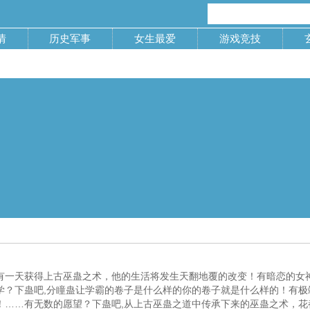
情
历史军事
女生最爱
游戏竞技
有一天获得上古巫蛊之术，他的生活将发生天翻地覆的改变！有暗恋的女
学？下蛊吧,分瞳蛊让学霸的卷子是什么样的你的卷子就是什么样的！有极
！……有无数的愿望？下蛊吧,从上古巫蛊之道中传承下来的巫蛊之术，花