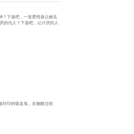
神？下蛊吧，一发爱情蛊让她见
讨厌的仇人？下蛊吧，让讨厌的人
被封印的吸血鬼，在魅醒过程