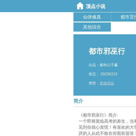
仙侠修真
都市言
其他综合
都市邪巫行
出品：春秋公子赢
状态： 20230215
类型：
其他综合
简介
《都市邪巫行》简介:
一个即将面临高考的差生，当
见到你就心发慌！有喜欢的大
厌的人从此不敢在你面前嚣张