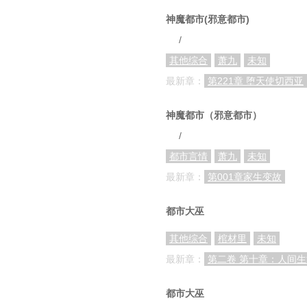
神魔都市(邪意都市)
/
其他综合
萧九
未知
最新章：
第221章 堕天使切西亚
神魔都市（邪意都市）
/
都市言情
萧九
未知
最新章：
第001章家生变故
都市大巫
其他综合
棺材里
未知
最新章：
第二卷 第十章：人间
都市大巫