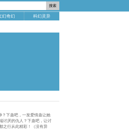
搜索
玄幻奇幻
科幻灵异
神？下蛊吧，一发爱情蛊让她
端讨厌的仇人？下蛊吧，让讨
都之行从此精彩！（没有异