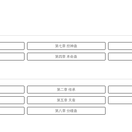
第七章 控神蛊
第四章 本命蛊
第二章 传承
第五章 天蚕
第八章 分瞳蛊