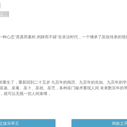
生活！
一种心态“质真而素朴,闲静而不躁”在末法时代，一个继承了巫祖传承的
简重生了，重新回到二十五岁 九百年的阅历、九百年的先知、九百年的
、巫蛊、巫毒、巫卜、巫祝、巫咒，各种巫门秘术重现人间 未来数百年的
大，就可以无视一切人间束缚，
之娱乐帝王
韩娱之