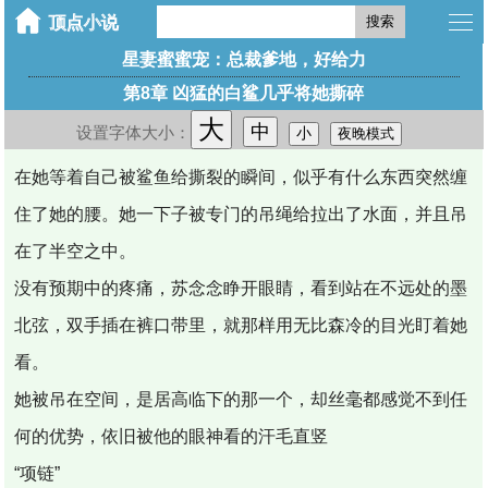
搜索
星妻蜜蜜宠：总裁爹地，好给力
第8章 凶猛的白鲨几乎将她撕碎
大
中
设置字体大小：
小
夜晚模式
在她等着自己被鲨鱼给撕裂的瞬间，似乎有什么东西突然缠
住了她的腰。她一下子被专门的吊绳给拉出了水面，并且吊
在了半空之中。
没有预期中的疼痛，苏念念睁开眼睛，看到站在不远处的墨
北弦，双手插在裤口带里，就那样用无比森冷的目光盯着她
看。
她被吊在空间，是居高临下的那一个，却丝毫都感觉不到任
何的优势，依旧被他的眼神看的汗毛直竖
“项链”