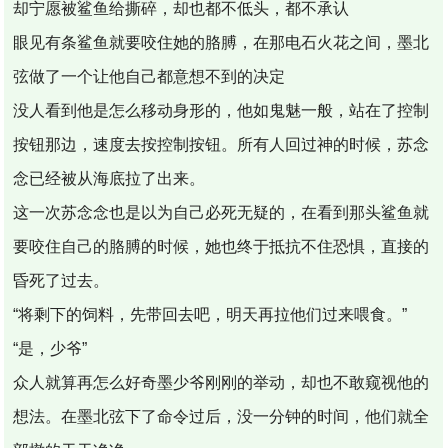
却宁愿被鲨鱼给撕碎，却也都不低头，都不承认
眼见有条鲨鱼就要咬住她的胳膊，在那电石火花之间，墨北
弦做了一个让他自己都意想不到的决定
没人看到他是怎么移动身形的，他如鬼魅一般，站在了控制
按钮那边，速度去按控制按钮。所有人回过神的时候，苏念
念已经被从海底拉了出来。
这一次苏念念也是以为自己必死无疑的，在看到那头鲨鱼就
要咬住自己的胳膊的时候，她也终于抵抗不住恐惧，直接的
昏死了过去。
“将剩下的饲料，先带回去吧，明天再拉他们过来喂食。”
“是，少爷”
众人就算再怎么好奇墨少爷刚刚的举动，却也不敢窥视他的
想法。在墨北弦下了命令过后，没一分钟的时间，他们就全