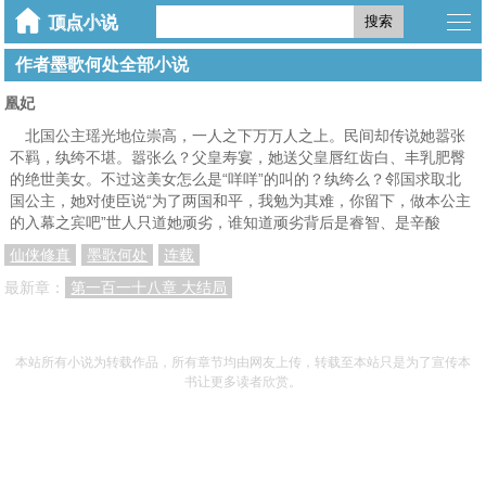
搜索
作者墨歌何处全部小说
凰妃
北国公主瑶光地位崇高，一人之下万万人之上。民间却传说她嚣张
不羁，纨绔不堪。嚣张么？父皇寿宴，她送父皇唇红齿白、丰乳肥臀
的绝世美女。不过这美女怎么是“咩咩”的叫的？纨绔么？邻国求取北
国公主，她对使臣说“为了两国和平，我勉为其难，你留下，做本公主
的入幕之宾吧”世人只道她顽劣，谁知道顽劣背后是睿智、是辛酸
仙侠修真
墨歌何处
连载
最新章：
第一百一十八章 大结局
本站所有小说为转载作品，所有章节均由网友上传，转载至本站只是为了宣传本
书让更多读者欣赏。