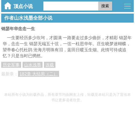
搜索
作者山水浅墨全部小说
锦瑟年华念念一生
一生要经历多少坎坷，才圆满 一路要走过多少曲折，才精彩 锦瑟年
华，念念一生 锦瑟无端五十弦，一弦一柱思华年。庄生晓梦迷蝴蝶，
望帝春心托杜鹃 沧海月明珠有泪，蓝田日暖玉生烟。此情可待成追
忆？只是当时已惘然。
历史军事
山水浅墨
连载
最新章：
182章 大结局（二）
本站所有小说为转载作品，所有章节均由网友上传，转载至本站只是为了宣传本
书让更多读者欣赏。