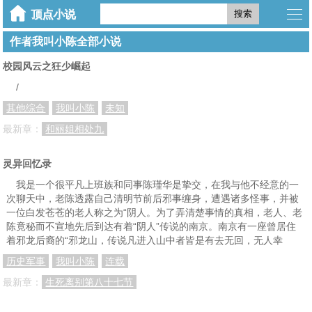
搜索
作者我叫小陈全部小说
校园风云之狂少崛起
/
其他综合
我叫小陈
未知
最新章：
和丽姐相处九
灵异回忆录
我是一个很平凡上班族和同事陈瑾华是挚交，在我与他不经意的一
次聊天中，老陈透露自己清明节前后邪事缠身，遭遇诸多怪事，并被
一位白发苍苍的老人称之为“阴人。为了弄清楚事情的真相，老人、老
陈竟秘而不宣地先后到达有着“阴人”传说的南京。南京有一座曾居住
着邪龙后裔的“邪龙山，传说凡进入山中者皆是有去无回，无人幸
历史军事
我叫小陈
连载
最新章：
生死离别第八十七节