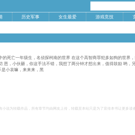
情
历史军事
女生最爱
游戏竞技
中的死亡一年级生，名侦探柯南的世界 在这个高智商罪犯多如狗的世界，端
切 恩，小伙砸，你这手法不错，我想了两分钟才想出来，值得鼓励 哟，
这不是小哀嘛，来来来，黑
有小说为转载作品，所有章节均由网友上传，转载至本站只是为了宣传本书让更多读