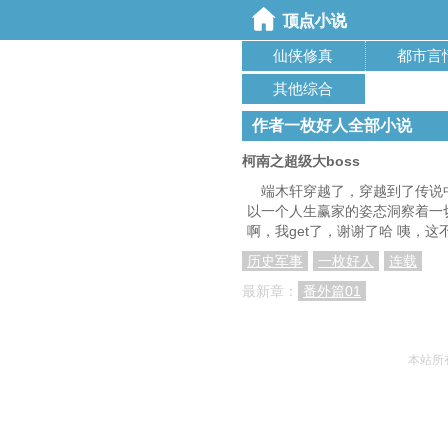
仙侠修真
都市言
其他综合
作者一枚好人全部小说
柯南之超级大boss
端木轩穿越了，穿越到了传说
以一个人生赢家的姿态洞察着一
啊，我get了，谢谢了哈 咦，
历史军事
一枚好人
连载
最新章：
番外篇01
本站所