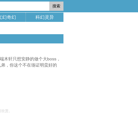
搜索
玄幻奇幻
科幻灵异
木轩只想安静的做个大boss，
兄弟，你这个不在场证明蛮好的
者欣赏。