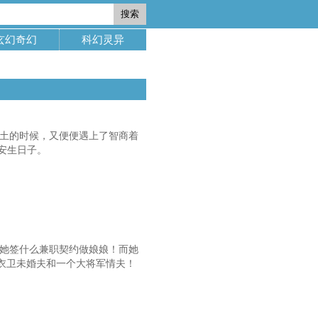
搜索
玄幻奇幻
科幻灵异
下土的时候，又便便遇上了智商着
安生日子。
逼她签什么兼职契约做娘娘！而她
衣卫未婚夫和一个大将军情夫！