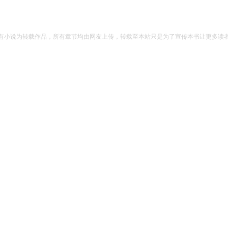
有小说为转载作品，所有章节均由网友上传，转载至本站只是为了宣传本书让更多读