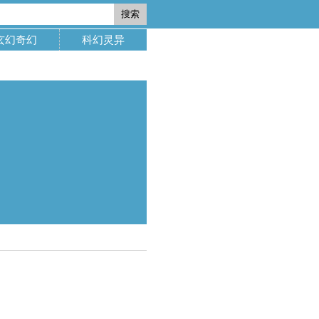
搜索
玄幻奇幻
科幻灵异