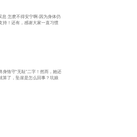
9 龙悠然变态般的爱好
息 怎麽不得安宁啊-因为身体仍
支持！还有，感谢大家一直习惯
身恪守“无耻”二字！然而，她还
就算了，坠崖是怎么回事？坑娘