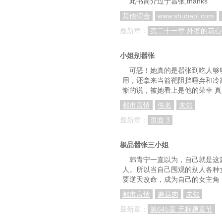
此书简介过于嚣张,thanks
61 出谷了！
其他综合
www.shubaol.com
64 百毒不侵
最新章：
第二十一章 外婆的花心
67 好奇心杀死孔
小姐别嚣张
70 对着酒客三鞠
可恶！她真的是嚣张到吃人够
用，还拿来当箭靶阻挡唾弃和冷
73 半夜叶曲叶尘
惭的说，被她看上是他的荣幸 
76 师兄们是否也会想
都市言情
佚名
未知
79 你有没有弟弟
最新章：
页面 3
82 女孩子最好矜持
极品嚣张三小姐
85 这片龙鳞可是你爹
韩青宁一直以为，自己就是这
人。所以当自己围观的别人各种
88 等你自己手刃仇
要逆天改命，成为自己的女主角
91 不配拥有她的美
都市言情
蘑菇肉
未知
94 二师兄出手阔
最新章：
第645章 无标题章节