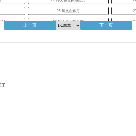
雀
23 师父会让你如愿的
2
！
26 凤凰血炼丹
2
了解她
29 联合起来骗丹药
3
上一页
下一页
我？
32 紫龙鼎
3
她？
35 它说它也要做你的契约兽
38 她自己也会看不懂自己
3
吧？
41 你以后千万不可以去丹殿
4
的
44 五师兄在研究风水
张了
的
47 齐云天出动了
伤她
50 小师妹，你的玉佩！
53 我不会让你死的！
5
求首订！）
56 莲氏图腾（万更！求订）
57
更！）
59 三师兄享受得起（万更！）
60 