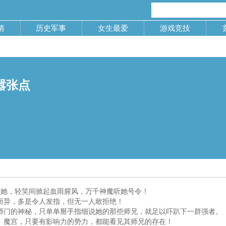
情
历史军事
女生最爱
游戏竞技
嚣张点
 她，轻笑间掀起血雨腥风，万千神魔听她号令！
而异，多是令人发指，但无一人敢拒绝！
师门的神秘，只单单掰手指细说她的那些师兄，就足以吓趴下一群强者。
、魔宫，只要有影响力的势力，都能看见其师兄的存在！