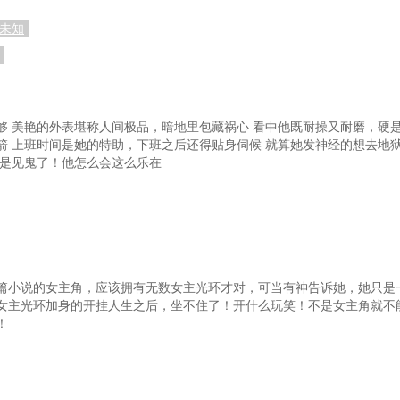
62 老家伙的新肉身
6
未知
65 吵吵闹闹的冤家
6
雀
68 你就是我的徒弟！
躬
71 炼丹方式完全不一样
够 美艳的外表堪称人间极品，暗地里包藏祸心 看中他既耐操又耐磨，硬是
箭 上班时间是她的特助，下班之后还得贴身伺候 就算她发神经的想去地狱
封
74 娶你为妻对你负责！
真是见鬼了！他怎么会这么乐在
起我？
77 炼丹离不开御兽
7
？
80 风羽
81 
一些
83 注定送死的复仇
的！
86 一直在认贼作父
篇小说的女主角，应该拥有无数女主光环才对，可当有神告诉她，她只是
女主光环加身的开挂人生之后，坐不住了！开什么玩笑！不是女主角就不
人
89 看来是两只眼睛一起看的
9
！
好
92 太难揣摩的七长老
93
气
95 众人中是否有御兽天才
9