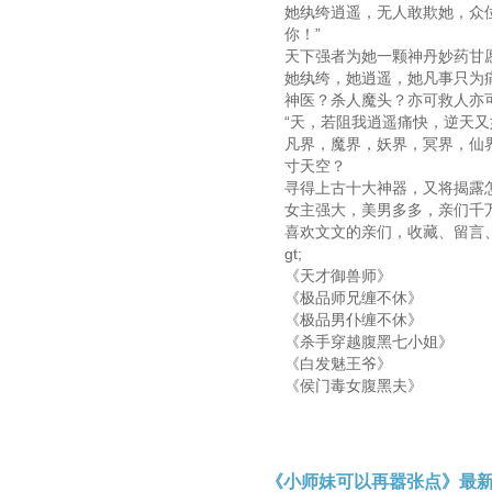
她纨绔逍遥，无人敢欺她，众
你！”
天下强者为她一颗神丹妙药甘
她纨绔，她逍遥，她凡事只为
神医？杀人魔头？亦可救人亦
“天，若阻我逍遥痛快，逆天又
凡界，魔界，妖界，冥界，仙
寸天空？
寻得上古十大神器，又将揭露
女主强大，美男多多，亲们千
喜欢文文的亲们，收藏、留言、
gt;
《天才御兽师》
《极品师兄缠不休》
《极品男仆缠不休》
《杀手穿越腹黑七小姐》
《白发魅王爷》
《侯门毒女腹黑夫》
《小师妹可以再嚣张点》最