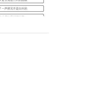
4 是否知道丹药的品级
7 一声师兄不是白叫的
0 小师妹早就识破了！
3 小师妹，昨夜是你吗？
36 误人子弟啊！
9 你又来骗吃骗喝了？
2 果然是被师父设计了！
45 我终于找到了！
48 我又犯病了？
51 傲苍还是逃不掉
4 你是不是你记错了？
 你是炼丹师！（万更！）
这可是她的初吻！（万更！）