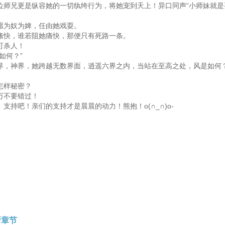
位师兄更是纵容她的一切纨绔行为，将她宠到天上！异口同声“小师妹就
愿为奴为婢，任由她戏耍。
痛快，谁若阻她痛快，那便只有死路一条。
可杀人！
如何？”
界，神界，她跨越无数界面，逍遥六界之内，当站在至高之处，风是如何
怎样秘密？
万不要错过！
支持吧！亲们的支持才是晨晨的动力！熊抱！o(∩_∩)o-
新章节