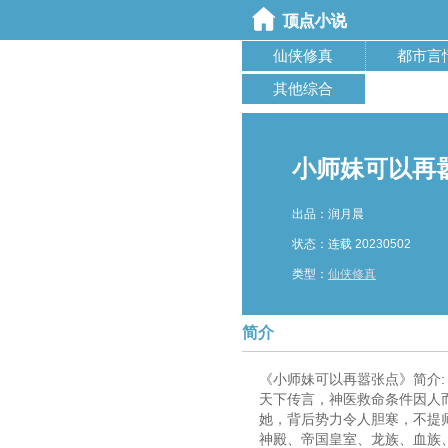
仙侠修真
都市言
其他综合
小师妹可以再
出品：润月晨
状态：连载 20230502
类型：
仙侠修真
简介
《小师妹可以再嚣张点》简介:
天下传言，神医救命条件因人
她，背后势力令人胆寒，不提
神殿、帝国皇室、龙族、血族