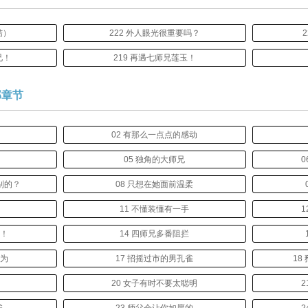
结）
222 外人眼光很重要吗？
兄！
219 再遇七师兄莲玉！
部章节
！
02 有那么一点点的感动
05 独角的大师兄
0
别的？
08 只想在她面前温柔
11 不懂装懂有一手
1
啦！
14 四师兄多番阻拦
修为
17 招摇过市的男孔雀
18
子
20 女子有时不要太聪明
2