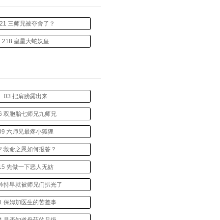
221 三师兄被夺舍了？
218 皇星大蛇妖皇
03 把肩膀露出来
6 双胞胎七师兄九师兄
09 六师兄最疼小狐狸
2 救命之恩如何报答？
15 先做一下恶人无妨
 矜持早就被师兄们扒光了
1 保姆加医生的苦差事