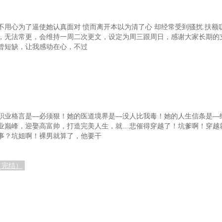
耍了
98 眼睛如水晶的美男子
9
要你！
用心为了逼使她认真面对 愤而离开本以为清了心 却经常受到骚扰.扶额叹
，无法常更，会维持一周二次更文，设定为周三跟周日，感谢大家长期的
曾短缺，让我感动在心，不过
职业格言是—必须狠！她的医道境界是—没人比我毒！她的人生信条是—终
业巅峰，迎娶高富帅，打造完美人生，就…悲催得穿越了！坑爹啊！穿越
事？坑姐啊！裸男就算了，他要干
（完结）