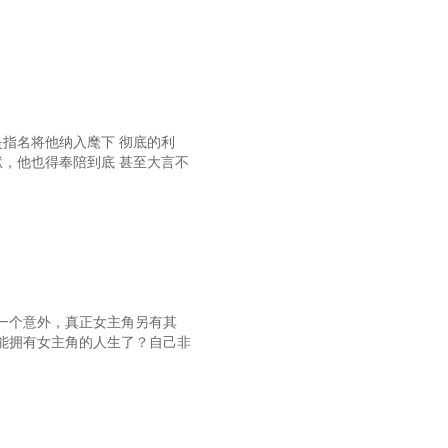
3 打劫红发男子的毒丹
6 粗鲁的小子是女的？
69 故人的玉佩
72 妖孽天赋七味真火
指名将他纳入麾下 彻底的利
，他也得奉陪到底 甚至大言不
75 对她一见钟情了！
8 以为是她的八师兄风沐
不愧是八师兄的哥哥，仗义！
84 麒麟肉很好吃！
87 麒麟山封印裂口
一个意外，真正女主角另有其
能拥有女主角的人生了？自己非
0 三哥，给我一个解释吧
 谁允许你爬到床上来的！
6 你没别的事情做吗？