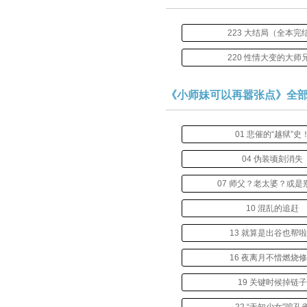
223 大结局（全本完
220 性情大变的大师
《小师妹可以再嚣张点》全
01 悲催的“越狱”史
04 伪装顷刻消失
07 师父？老太婆？或是
10 混乱的追赶
13 就算是出谷也帮
16 夜离月不惜燃烧
19 关键时候掉链