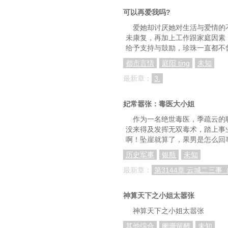
97 好久没和狼崽子玩
可以再爱我吗?
100 王，血族的族人需
爱她却讨厌她对生活与爱情的不
未康复，再加上工作跟家庭因素
给予支持与鼓励，珍珠一直都不
都市言情
庭阳 ting
未知
最新章：
3.
妃常嚣张：毒医大小姐
作为一名绝世毒医，季疏云的
没来得及发挥无双毒术，踏上事
啊！坠崖就算了，果男是怎么回
历史军事
银瓶
未知
最新章：
第3144章 云城二三事
神算天下之小姐太嚣张
神算天下之小姐太嚣张
其他综合
阑珊留醉
未知