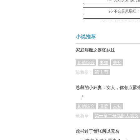
22 “无知少女”骗孔
25 不会是凤凰吧
28 没有人能够真正的
31 老天为何容不下
小说推荐
34 你真的那么喜欢
家庭淫魔之嚣张妹妹
37 齐云天齐大叔
其他综合
未知
未知
40 诓骗老婆子我的
最新章：
第 1 节
43 它会打这个赌
总裁的小狂妻：女人，你有点嚣
46 又来几个分羹
/
49 不敢相认只因不想
其他综合
温柔
未知
52 果然是障眼法
最新章：
第一章二舟易翻人易负
55 自投罗（万更！首订！
此书过于嚣张所以无名
58 现在算是盟友（万