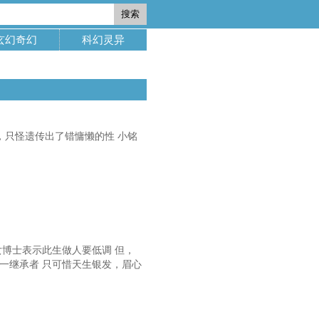
搜索
玄幻奇幻
科幻灵异
，只怪遗传出了错慵懒的性 小铭
博士表示此生做人要低调 但，
一继承者 只可惜天生银发，眉心