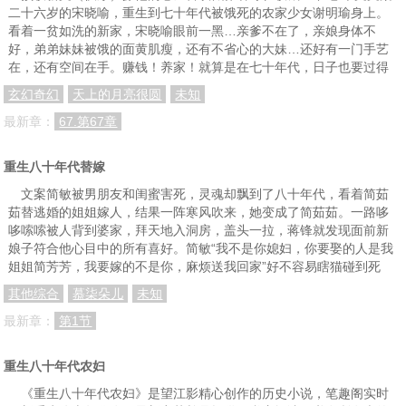
二十六岁的宋晓喻，重生到七十年代被饿死的农家少女谢明瑜身上。
看着一贫如洗的新家，宋晓喻眼前一黑…亲爹不在了，亲娘身体不
好，弟弟妹妹被饿的面黄肌瘦，还有不省心的大妹…还好有一门手艺
在，还有空间在手。赚钱！养家！就算是在七十年代，日子也要过得
玄幻奇幻
天上的月亮很圆
未知
最新章：
67.第67章
重生八十年代替嫁
文案简敏被男朋友和闺蜜害死，灵魂却飘到了八十年代，看着简茹
茹替逃婚的姐姐嫁人，结果一阵寒风吹来，她变成了简茹茹。一路哆
哆嗦嗦被人背到婆家，拜天地入洞房，盖头一拉，蒋锋就发现面前新
娘子符合他心目中的所有喜好。简敏“我不是你媳妇，你要娶的人是我
姐姐简芳芳，我要嫁的不是你，麻烦送我回家”好不容易瞎猫碰到死
其他综合
慕柒朵儿
未知
最新章：
第1节
重生八十年代农妇
《重生八十年代农妇》是望江影精心创作的历史小说，笔趣阁实时