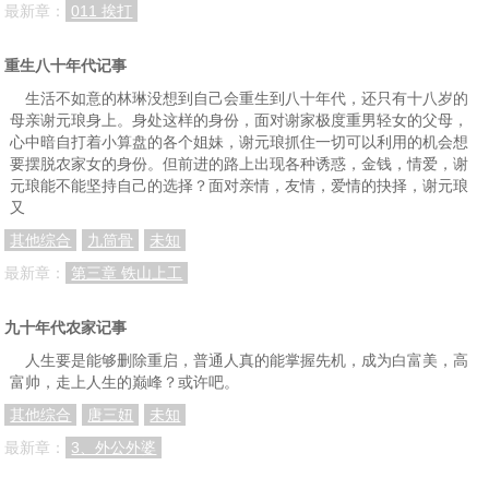
最新章：
011 挨打
重生八十年代记事
生活不如意的林琳没想到自己会重生到八十年代，还只有十八岁的
母亲谢元琅身上。身处这样的身份，面对谢家极度重男轻女的父母，
心中暗自打着小算盘的各个姐妹，谢元琅抓住一切可以利用的机会想
要摆脱农家女的身份。但前进的路上出现各种诱惑，金钱，情爱，谢
元琅能不能坚持自己的选择？面对亲情，友情，爱情的抉择，谢元琅
又
其他综合
九筒骨
未知
最新章：
第三章 铁山上工
九十年代农家记事
人生要是能够删除重启，普通人真的能掌握先机，成为白富美，高
富帅，走上人生的巅峰？或许吧。
其他综合
唐三妞
未知
最新章：
3、外公外婆