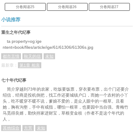
分卷阅读25
分卷阅读26
分卷阅读27
分卷阅读28
分卷阅读29
分卷阅读30
小说推荐
分卷阅读31
分卷阅读32
分卷阅读33
重生之年代纪事
分卷阅读34
分卷阅读35
时光倒退
ta property=og:ige
ntent=book/files/article/ige/61/61306/61306s.jpg
相亲
变了
连环凶杀案
都市言情
秋天的信
未知
改运
他不是人也不是鬼
最新章：
第1章 相亲
七十年代纪事
简介穿越到73年的农家，吃饭要饭票，穿衣要布票，出个门还要介
绍信，经商是投机倒把，找工作还要城镇户口，而她一个农村的小丫
头，吃不暖穿不暖不说，爹娘不爱的，是众人眼中的一根草。且看
她，胸有沟壑，手中有戒指，哪怕一根草，也要园中当自强。青梅竹
马觅得良婿，勤快持家进财宝，草根变金枝（作者不是这个年代的
人，
其他综合
方芳
未知