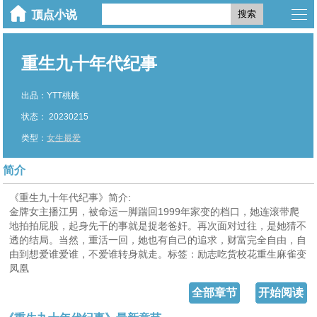
搜索
重生九十年代纪事
出品：YTT桃桃
状态： 20230215
类型：
女生最爱
简介
《重生九十年代纪事》简介:
金牌女主播江男，被命运一脚踹回1999年家变的档口，她连滚带爬
地拍拍屁股，起身先干的事就是捉老爸奸。再次面对过往，是她猜不
透的结局。当然，重活一回，她也有自己的追求，财富完全自由，自
由到想爱谁爱谁，不爱谁转身就走。标签：励志吃货校花重生麻雀变
凤凰
全部章节
开始阅读