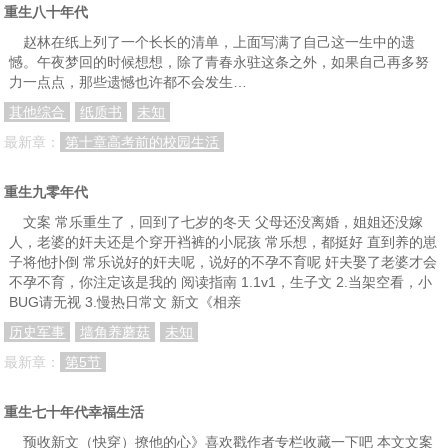
重生八十年代
赵林在纸上列了一个长长的清单，上面写满了自己这一生中的遗
憾。午夜梦回的时候想想，除了青春永驻这条之外，如果自己再多努
力一点点，那些遗憾也许都不会发生…
其他综合
纸质书
未知
最新章：
第十章高考前的校园生活
重生九零年代
文案 常乐重生了，回到了七岁的冬天 父母还没离婚，姐姐还没嫁
人，老婆的奸夫还是个穿开裆裤的小屁孩 常乐想，都挺好 直到养的崽
子将他扑倒 常乐说好的奸夫呢，说好的不孕不育呢 奸夫娶了老婆才会
不孕不育，你注定该是我的 阅读指南 1.1v1，生子文 2.当架空看，小
BUG请无视 3.慢热日常文 新文《相亲
历史军事
墙角养蘑菇
未知
最新章：
第5节
重生七十年代幸福生活
预收新文（快穿）撩他的心》喜欢戳作者专栏收藏一下吧 本文文案