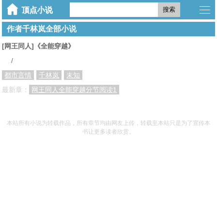
搜索
作者千林岚全部小说
[网王同人]《全能穿越》
/
都市言情
千林岚
未知
最新章：
网王同人全能穿越分节阅读1
本站所有小说为转载作品，所有章节均由网友上传，转载至本站只是为了宣传本
书让更多读者欣赏。