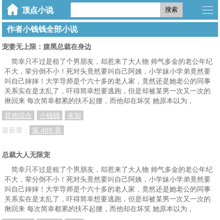
搜索
作者小钱钱全部小说
宠妻无上限：腹黑总裁在身边
简幸只不过是租了个男朋友，却惹来了大人物 帅气多金的老公年纪
不大，辈分倒不小！死对头竟然要叫自己阿姨，小学妹小学弟竟然要
叫自己婶婶！大学导师是个六十多的老人家，竟然还是她老公的同事
关系实在是太乱了，吓得简幸想要逃跑，但是却被某男一次又一次的
揪回来 每次简幸都累的扶不起腰，而他却在坏笑 她原本以为，
其他综合
小钱钱
未知
最新章：
第 489 章
总裁大人无限宠
简幸只不过是租了个男朋友，却惹来了大人物 帅气多金的老公年纪
不大，辈分倒不小！死对头竟然要叫自己阿姨，小学妹小学弟竟然要
叫自己婶婶！大学导师是个六十多的老人家，竟然还是她老公的同事
关系实在是太乱了，吓得简幸想要逃跑，但是却被某男一次又一次的
揪回来 每次简幸都累的扶不起腰，而他却在坏笑 她原本以为，