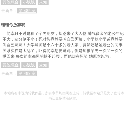
其他综合
小钱钱
未知
最新章：
第 489 章
谢谢你放弃我
简幸只不过是租了个男朋友，却惹来了大人物 帅气多金的老公年纪
不大，辈分倒不小！死对头竟然要叫自己阿姨，小学妹小学弟竟然要
叫自己婶婶！大学导师是个六十多的老人家，竟然还是她老公的同事
关系实在是太乱了，吓得简幸想要逃跑，但是却被某男一次又一次的
揪回来 每次简幸都累的扶不起腰，而他却在坏笑 她原本以为，
其他综合
小钱钱
未知
最新章：
第 489 章
本站所有小说为转载作品，所有章节均由网友上传，转载至本站只是为了宣传本
书让更多读者欣赏。