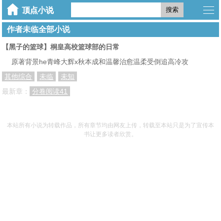
搜索
作者未临全部小说
【黑子的篮球】桐皇高校篮球部的日常
原著背景he青峰大辉x秋本成和温馨治愈温柔受倒追高冷攻
其他综合
未临
未知
最新章：
分卷阅读41
本站所有小说为转载作品，所有章节均由网友上传，转载至本站只是为了宣传本
书让更多读者欣赏。