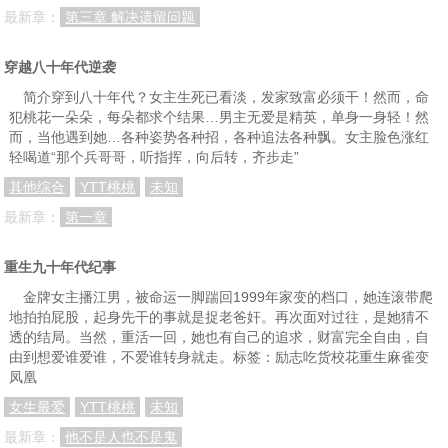
最新章：
第三章 解决遗留问题
穿越八十年代逆袭
简介穿到八十年代？女主生死已看淡，发家致富必须干！然而，命
犯桃花一朵朵，每朵都求个结果…男主无爱是精英，单身一身轻！然
而，当他遇到她…各种姿势各种招，各种追法各种飘。女主脸色涨红
轻喝道“那个兵哥哥，听指挥，向后转，齐步走”
其他综合
YTT桃桃
未知
最新章：
第一章
重生九十年代纪事
金牌女主播江男，被命运一脚踹回1999年家变的档口，她连滚带爬
地拍拍屁股，起身先干的事就是捉老爸奸。再次面对过往，是她猜不
透的结局。当然，重活一回，她也有自己的追求，财富完全自由，自
由到想爱谁爱谁，不爱谁转身就走。标签：励志吃货校花重生麻雀变
凤凰
女生最爱
YTT桃桃
未知
最新章：
他不是人也不是鬼