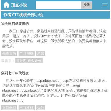
搜索
作者YTT桃桃全部小说
我全家都是穿来的
一家三口穿越古代，穿越过来就遇战乱，只能带着油带着酒，浪迹
天涯一起走 冷了，没法加外套；饿了，没地买面包；遇到抢劫要人
命，没有医院给看病 就这样，即便哭着去流浪，仍要笑着相信未来
能绽放。
都市言情
YTT桃桃
未知
最新章：
番外四 难舍难分
穿到七十年代蜕变
穿到七十年代蜕变,nbsp;nbsp;nbsp;nbsp;东北梨树村夏家人“夏天，
切记到了部队要给我们争光”殷殷期盼的目光…br/gt
nbsp;nbsp;nbsp;nbsp;到了部队的夏天“叶团长，我是知性婉约派！你
能不能不要总是让我陪你吃、陪你玩、陪你生孩子”br/gt
nbsp;nbsp;nb
玄幻奇幻
YTT桃桃
未知