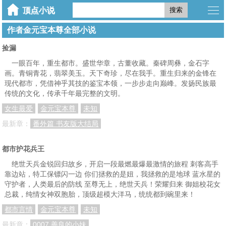
搜索
作者金元宝本尊全部小说
捡漏
一眼百年，重生都市。盛世华章，古董收藏。秦碑周彝，金石字
画。青铜青花，翡翠美玉。天下奇珍，尽在我手。重生归来的金锋在
现代都市，凭借神乎其技的鉴宝本领，一步步走向巅峰。发扬民族最
传统的文化，传承千年最完整的文明。
女生最爱
金元宝本尊
未知
最新章：
番外篇 书友版大结局
都市护花兵王
绝世天兵金锐回归故乡，开启一段最燃最爆最激情的旅程 刺客高手
靠边站，特工保镖闪一边 你们拯救的是妞，我拯救的是地球 蓝水星的
守护者，人类最后的防线 至尊无上，绝世天兵！荣耀归来 御姐校花女
总裁，纯情女神双胞胎，顶级超模大洋马，统统都到碗里来！
都市言情
金元宝本尊
未知
最新章：
0007 善良的小妹