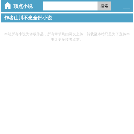
搜索
作者山川不念全部小说
本站所有小说为转载作品，所有章节均由网友上传，转载至本站只是为了宣传本
书让更多读者欣赏。