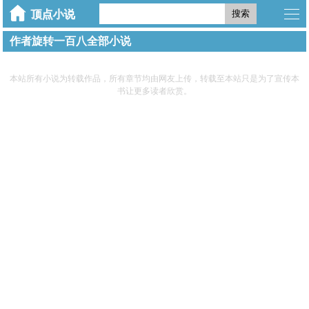
搜索
作者旋转一百八全部小说
本站所有小说为转载作品，所有章节均由网友上传，转载至本站只是为了宣传本
书让更多读者欣赏。