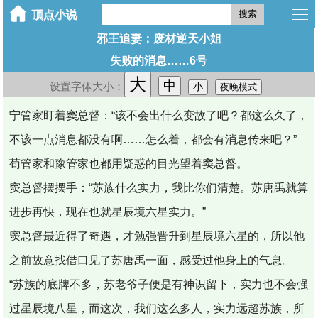
搜索
邪王追妻：废材逆天小姐
失败的消息……6号
大
中
设置字体大小：
小
夜晚模式
宁管家盯着窦总督：“该不会出什么变故了吧？都这么久了，
不该一点消息都没有啊……怎么着，都会有消息传来吧？”
荀管家和豫管家也都用疑惑的目光望着窦总督。
窦总督摆摆手：“苏族什么实力，我比你们清楚。苏唐禹就算
进步再快，现在也就星辰境六星实力。”
窦总督最近得了奇遇，才勉强晋升到星辰境六星的，所以他
之前故意找借口见了苏唐禹一面，感受过他身上的气息。
“苏族的底牌不多，苏老爷子便是有神识留下，实力也不会强
过星辰境八星，而这次，我们这么多人，实力远超苏族，所