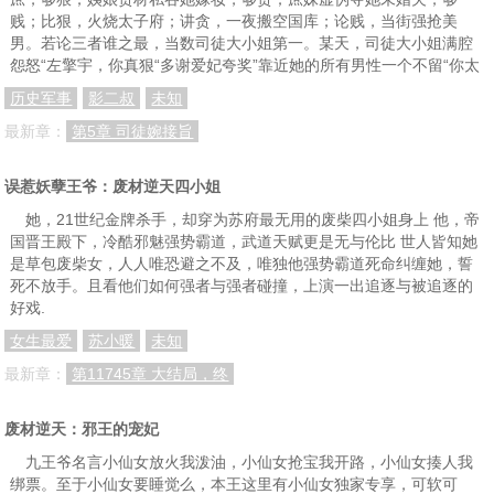
贱；比狠，火烧太子府；讲贪，一夜搬空国库；论贱，当街强抢美
男。若论三者谁之最，当数司徒大小姐第一。某天，司徒大小姐满腔
怨怒“左擎宇，你真狠“多谢爱妃夸奖”靠近她的所有男性一个不留“你太
历史军事
影二叔
未知
最新章：
第5章 司徒婉接旨
误惹妖孽王爷：废材逆天四小姐
她，21世纪金牌杀手，却穿为苏府最无用的废柴四小姐身上 他，帝
国晋王殿下，冷酷邪魅强势霸道，武道天赋更是无与伦比 世人皆知她
是草包废柴女，人人唯恐避之不及，唯独他强势霸道死命纠缠她，誓
死不放手。且看他们如何强者与强者碰撞，上演一出追逐与被追逐的
好戏.
女生最爱
苏小暖
未知
最新章：
第11745章 大结局，终
废材逆天：邪王的宠妃
九王爷名言小仙女放火我泼油，小仙女抢宝我开路，小仙女揍人我
绑票。至于小仙女要睡觉么，本王这里有小仙女独家专享，可软可