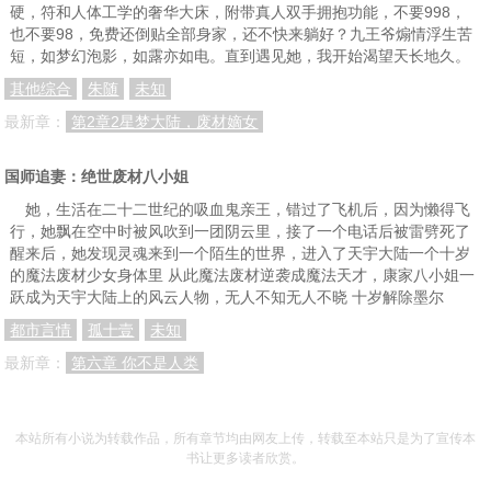
硬，符和人体工学的奢华大床，附带真人双手拥抱功能，不要998，
也不要98，免费还倒贴全部身家，还不快来躺好？九王爷煽情浮生苦
短，如梦幻泡影，如露亦如电。直到遇见她，我开始渴望天长地久。
其他综合
朱随
未知
最新章：
第2章2星梦大陆，废材嫡女
国师追妻：绝世废材八小姐
她，生活在二十二世纪的吸血鬼亲王，错过了飞机后，因为懒得飞
行，她飘在空中时被风吹到一团阴云里，接了一个电话后被雷劈死了
醒来后，她发现灵魂来到一个陌生的世界，进入了天宇大陆一个十岁
的魔法废材少女身体里 从此魔法废材逆袭成魔法天才，康家八小姐一
跃成为天宇大陆上的风云人物，无人不知无人不晓 十岁解除墨尔
都市言情
孤十壹
未知
最新章：
第六章 你不是人类
本站所有小说为转载作品，所有章节均由网友上传，转载至本站只是为了宣传本
书让更多读者欣赏。