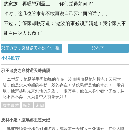
的家族，再联想到圣上……你们觉得如何？”
顿时，这几位管家都不敢再说自己要出面的话了。。
不过，宁管家却咬牙道：“这次的事必须弄清楚！我宁家人不
能白白被人欺负！”
邪王追妻：废材逆天小姐 宁、荀、豫、毅仙王府、窦总督1
没有了
小说推荐
邪王追妻之废材逆天诛仙陨
21世纪，她是杀手界巅峰的存在，冷血嗜血是她的标志！云寂大
陆，他是众人仰望的神邸一般的存在！杀伐果断是他的常态！一场背
叛，她穿越时光来到他的身边，一眼万年，他在人群中看中了她，从
此不离不弃，只为意中人能够安好！
女生最爱
岐莫
未知
废材小姐：腹黑邪王逆天妃
她被未婚夫婿和亲姐姐陷害，成亲前一天被人当众抓奸！在众人嘲