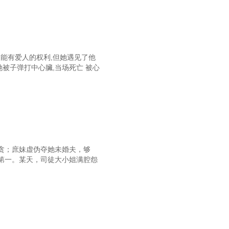
手不能有爱人的权利,但她遇见了他
她被子弹打中心臟,当场死亡 被心
贪；庶妹虚伪夺她未婚夫，够
第一。某天，司徒大小姐满腔怨