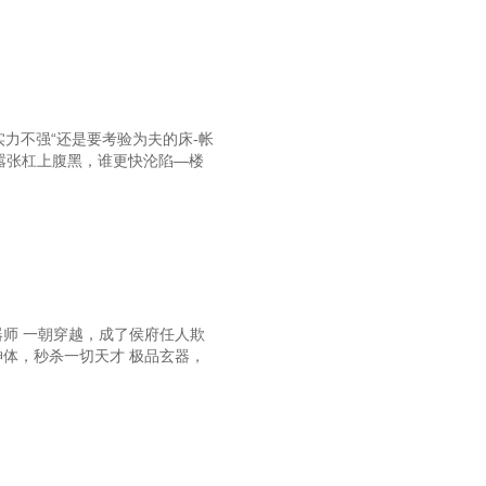
力不强“还是要考验为夫的床-帐
当嚣张杠上腹黑，谁更快沦陷—楼
师 一朝穿越，成了侯府任人欺
体，秒杀一切天才 极品玄器，