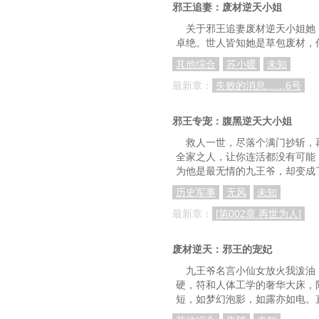
邪王追妻：废材逆天小姐
关于邪王追妻废材逆天小姐她
卓绝。世人皆知她是草包废材，
其他综合
苏小暖
未知
最新章：
失败的消息……6号
邪王专宠：腹黑逆天大小姐
救人一世，尽落个满门抄斩，
全家之人，让你连活都没有可能
为他是最无情的九王爷，却变成
历史军事
无风
未知
最新章：
[第002章 再世为人]
废材逆天：邪王的宠妃
九王爷名言小仙女放火我泼油
硬，符和人体工学的奢华大床，
短，如梦幻泡影，如露亦如电。