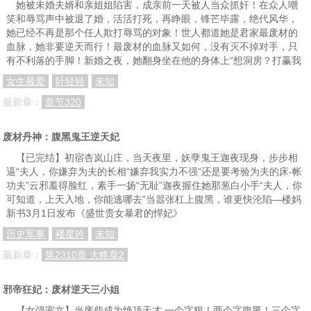
她被未婚夫婿和亲姐姐陷害，成亲前一天被人当众抓奸！在众人嘲
笑和辱骂声中被退了婚，活活打死，再睁眼，锋芒毕露，绝代风华，
她已经不再是那个任人欺打辱骂的对象！世人都道她是君家最废材的
血脉，她非要逆天而行！最废材的血脉又如何，没有灭不掉对手，只
有不利落的手脚！新婚之夜，她翻身坐在他的身体上“想洞房？打赢我
女生最爱
叶轻轻
未知
最新章：
章节320
废材丹神：腹黑鬼王逆天妃
【已完结】初宿杏岚山庄，当天夜里，妖孽鬼王迦夜现身，步步相
逼“夫人，你嫌弃为夫的长相“嫌弃我实力不强“还是要考验为夫的床-帐
功夫”云邪羞得脸红，素手一扬“无耻”迦夜握住她那葱白小手“夫人，你
可知道，上天入地，你能逃哪去”当嚣张杠上腹黑，谁更快沦陷—楼妈
新书3月1日发布《盛世贵女暴君的悍妃》
历史军事
楼星吟
未知
最新章：
第2310章 大终章2
邪帝狂妃：废材逆天三小姐
【女强宠文】当废柴成为绝顶天才 一个字狠！两个字腹黑！三个字