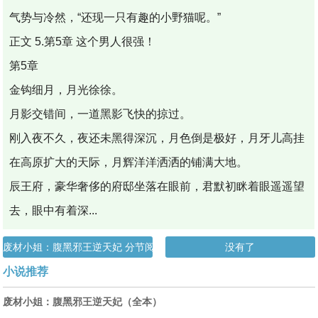
气势与冷然，“还现一只有趣的小野猫呢。”
正文 5.第5章 这个男人很强！
第5章
金钩细月，月光徐徐。
月影交错间，一道黑影飞快的掠过。
刚入夜不久，夜还未黑得深沉，月色倒是极好，月牙儿高挂
在高原扩大的天际，月辉洋洋洒洒的铺满大地。
辰王府，豪华奢侈的府邸坐落在眼前，君默初眯着眼遥遥望
去，眼中有着深...
废材小姐：腹黑邪王逆天妃 分节阅读_1
没有了
小说推荐
废材小姐：腹黑邪王逆天妃（全本）