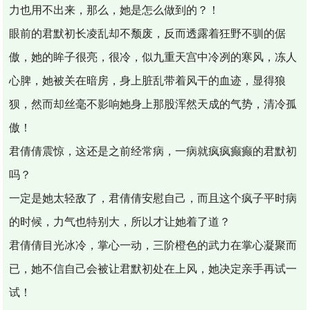
力也用不出来，那么，她是怎么做到的？！
眼前的君默初长凌乱却不颓废，反而透露着狂野不驯的倨
傲，她的眸子很亮，很冷，似九重天宫中冷冽的寒风，冻人
心脾，她被关在暗房，身上脏乱带着风干的血迹，显得狼
狈，然而却丝毫不影响她身上那股浑然天成的气势，清冷孤
傲！
君倩倩震惊，这还是之前经常病，一病就疯疯癫癫的君默初
吗？
一定是她太轻敌了，君倩倩安慰自己，而且这个疯子平时病
的时候，力气也特别大，所以才让她着了道？
君倩倩目光冰冷，掌心一动，三阶橙色的武力在掌心凝聚而
已，她不信自己会被让君默初处在上风，她决定亲手再试一
试！