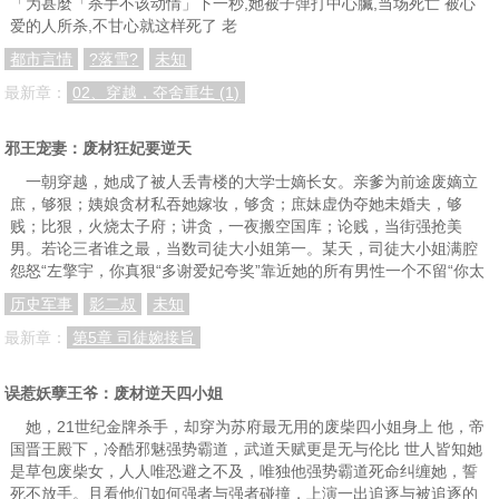
「为甚麼「杀手不该动情」下一秒,她被子弹打中心臟,当场死亡 被心
爱的人所杀,不甘心就这样死了 老
都市言情
?落雪?
未知
最新章：
02、穿越，夺舍重生 (1)
邪王宠妻：废材狂妃要逆天
一朝穿越，她成了被人丢青楼的大学士嫡长女。亲爹为前途废嫡立
庶，够狠；姨娘贪材私吞她嫁妆，够贪；庶妹虚伪夺她未婚夫，够
贱；比狠，火烧太子府；讲贪，一夜搬空国库；论贱，当街强抢美
男。若论三者谁之最，当数司徒大小姐第一。某天，司徒大小姐满腔
怨怒“左擎宇，你真狠“多谢爱妃夸奖”靠近她的所有男性一个不留“你太
历史军事
影二叔
未知
最新章：
第5章 司徒婉接旨
误惹妖孽王爷：废材逆天四小姐
她，21世纪金牌杀手，却穿为苏府最无用的废柴四小姐身上 他，帝
国晋王殿下，冷酷邪魅强势霸道，武道天赋更是无与伦比 世人皆知她
是草包废柴女，人人唯恐避之不及，唯独他强势霸道死命纠缠她，誓
死不放手。且看他们如何强者与强者碰撞，上演一出追逐与被追逐的