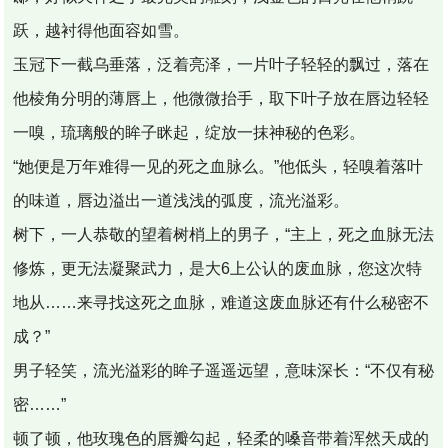
跃，越衬得他面容如雪。
玉冠下一截乌垂落，泛着亮泽，一片叶子轻轻的飘过，落在
他棱角分明的薄唇上，他微微抬手，取下叶子放在唇边轻轻
一嗅，琉璃般的眸子眯起，绽放一抹神秘的色彩。
“她便是万年难得一见的死之血脉么。”他低头，轻嗅着落叶
的味道，唇边溢出一道浅浅的弧度，流光溢彩。
树下，一人恭敬的望着树梢上的男子，“主上，死之血脉无法
修炼，更无法凝聚武力，是大6上公认的废血脉，您这次特
地从……来寻找这死之血脉，难道这废血脉还有什么秘密不
成？”
男子轻笑，流光溢彩的眸子遥遥远望，意味深长：“不仅有秘
密……”
顿了顿，他玫瑰色的唇瓣勾起，轻柔的嗓音带着浑然天成的