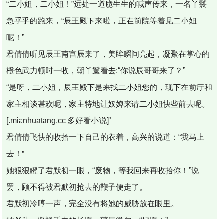
“二小姐，二小姐！”远处一道脆生生的喊声传来，一名丫鬟
急乎乎的跑来，“辰王殿下来啦，正在前院等着见二小姐
呢！”
君倩倩听见辰王南宫辰来了，美眸瞬间亮起，凝聚在掌心的
橙色武力顿时一收，朝丫鬟看去:“你说辰哥哥来了？”
“是呀，二小姐，辰王殿下是来找二小姐您的，现下在前厅和
家主相谈甚欢呢，家主特地让奴婢来请二小姐快些前去呢。
[.mianhuatang.cc 多好看小说]”
君倩倩飞快的收拾一下自己的衣着，高兴的说道：“我马上
去！”
她狠狠瞪了君默初一眼，“废物，等我回来再收拾你！”说
罢，顾不得被君默初抢去的鞭子便走了。
君默初冷哼一声，完全没有将她的威胁放在眼里。