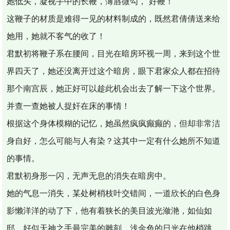
她低头，凝视手中的长鞭，薄唇微勾，“好鞭！”
这鞭子的材质是难得一见的材料制成的，既然君倩倩送来给
她用，她就不客气的收了！
君默初将鞭子系在腰间，目光在暗房环视一周，来到这个世
界四天了，她还没离开过这个暗房，眼下君家众人都在招待
那个南宫辰，她正好可以趁此机会出去了解一下这个世界。
并查一查她被人捉奸在床的事情！
根据这个身体模糊的记忆，她虽然疯疯癫癫的，但却非常洁
身自好，怎么可能与人有染？这其中一定有什么她所不知道
的事情。
君默初身形一闪，无声无息的消失在暗房中。
她的气息一消失，某处树梢枝叶交错间，一道欣长的白色身
影懒洋洋的动了下，他有着狭长的美目波光潋滟，如仙如
邸，好似天神之手最完美的雕刻，浅金色的日光在他梢跳