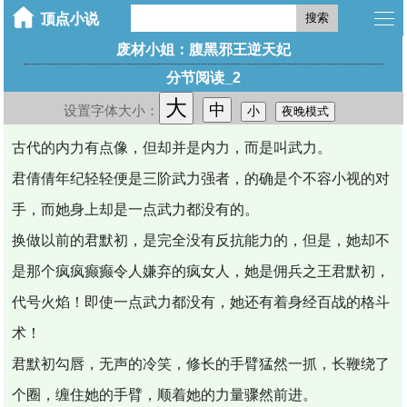
搜索
废材小姐：腹黑邪王逆天妃
分节阅读_2
大
中
设置字体大小：
小
夜晚模式
古代的内力有点像，但却并是内力，而是叫武力。
君倩倩年纪轻轻便是三阶武力强者，的确是个不容小视的对
手，而她身上却是一点武力都没有的。
换做以前的君默初，是完全没有反抗能力的，但是，她却不
是那个疯疯癫癫令人嫌弃的疯女人，她是佣兵之王君默初，
代号火焰！即使一点武力都没有，她还有着身经百战的格斗
术！
君默初勾唇，无声的冷笑，修长的手臂猛然一抓，长鞭绕了
个圈，缠住她的手臂，顺着她的力量骤然前进。