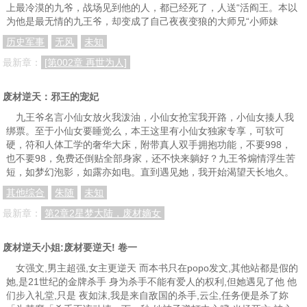
上最冷漠的九爷，战场见到他的人，都已经死了，人送“活阎王。本以
为他是最无情的九王爷，却变成了自己夜夜变狼的大师兄“小师妹
历史军事
无风
未知
最新章：
[第002章 再世为人]
废材逆天：邪王的宠妃
九王爷名言小仙女放火我泼油，小仙女抢宝我开路，小仙女揍人我
绑票。至于小仙女要睡觉么，本王这里有小仙女独家专享，可软可
硬，符和人体工学的奢华大床，附带真人双手拥抱功能，不要998，
也不要98，免费还倒贴全部身家，还不快来躺好？九王爷煽情浮生苦
短，如梦幻泡影，如露亦如电。直到遇见她，我开始渴望天长地久。
其他综合
朱随
未知
最新章：
第2章2星梦大陆，废材嫡女
废材逆天小姐:废材要逆天! 卷一
女强文,男主超强,女主更逆天 而本书只在popo发文,其他站都是假的
她,是21世纪的金牌杀手 身为杀手不能有爱人的权利,但她遇见了他 他
们步入礼堂,只是 夜如沫,我是来自敌国的杀手,云尘,任务便是杀了妳