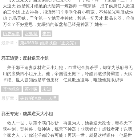
太逆天 她是惊才绝艳的大陆第一炼器师 一朝穿越，成了侯府任人欺凌
的三小姐 上古神兽，很流弊吗？乖乖化身小萌宠，不然拔光毛做成炖
鸡 九品天赋，千年第一？她天生神体，秒杀一切天才 极品玄器，价值
万金？不好意思，她喂猫的饭盆都已经是神器了 她有一
历史军事
水卿卿
未知
最新章：
第4969章 如愿以偿（正文完）
邪王追妻：废材逆天小姐
关于邪王追妻废材逆天小姐她，21世纪金牌杀手，却穿为苏府最无
用的废柴四小姐身上。他，帝国晋王殿下，冷酷邪魅强势霸道，天赋
卓绝。世人皆知她是草包废材，任意欺压凌辱，唯独他慧眼识珠.
其他综合
苏小暖
未知
最新章：
失败的消息……6号
邪王专宠：腹黑逆天大小姐
救人一世，尽落个满门抄斩，再世为人，她要逆天改命，毒祸天下
获神剑，契神兽，修神诀，炼天下神器！欺我者亡！虐我者死！诛我
全家之人，让你连活都没有可能！再活一世，就是这样猖狂！他是世